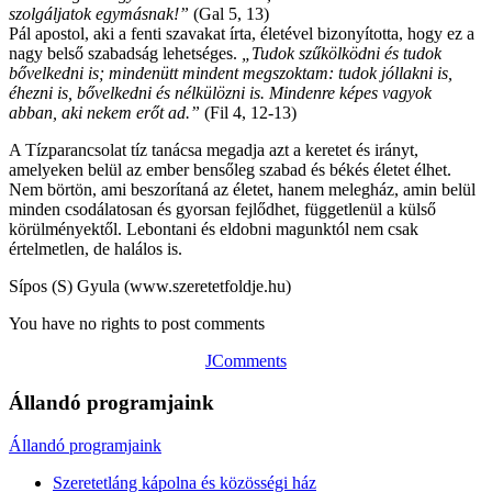
szolgáljatok egymásnak!”
(Gal 5, 13)
Pál apostol, aki a fenti szavakat írta, életével bizonyította, hogy ez a
nagy belső szabadság lehetséges.
„Tudok
szűkölködni és tudok
bővelkedni is; mindenütt mindent megszoktam: tudok jóllakni is,
éhezni is, bővelkedni és nélkülözni is. Mindenre képes vagyok
abban, aki nekem erőt ad
.”
(Fil 4, 12-13)
A Tízparancsolat tíz tanácsa megadja azt a keretet és irányt,
amelyeken belül az ember bensőleg szabad és békés életet élhet.
Nem börtön, ami beszorítaná az életet, hanem melegház, amin belül
minden csodálatosan és gyorsan fejlődhet, függetlenül a külső
körülményektől. Lebontani és eldobni magunktól nem csak
értelmetlen, de halálos is.
Sípos (S) Gyula (www.szeretetfoldje.hu)
You have no rights to post comments
JComments
Állandó programjaink
Állandó programjaink
Szeretetláng kápolna és közösségi ház