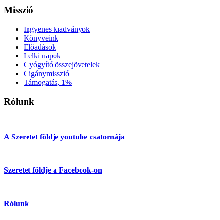
Misszió
Ingyenes kiadványok
Könyveink
Előadások
Lelki napok
Gyógyító összejövetelek
Cigánymisszió
Támogatás, 1%
Rólunk
A Szeretet földje youtube-csatornája
Szeretet földje a Facebook-on
Rólunk