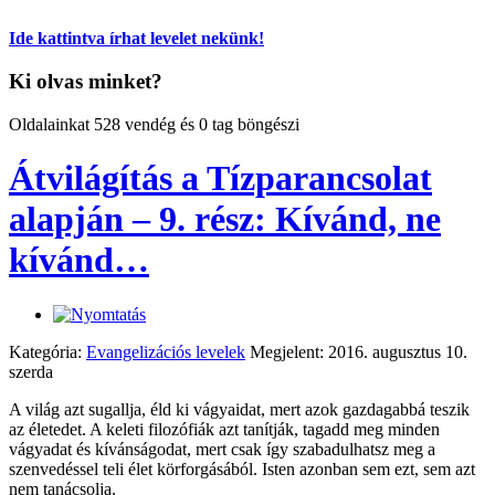
Ide kattintva írhat levelet nekünk!
Ki olvas minket?
Oldalainkat 528 vendég és 0 tag böngészi
Átvilágítás a Tízparancsolat
alapján – 9. rész: Kívánd, ne
kívánd…
Kategória:
Evangelizációs levelek
Megjelent: 2016. augusztus 10.
szerda
A világ azt sugallja, éld ki vágyaidat, mert azok gazdagabbá teszik
az életedet. A keleti filozófiák azt tanítják, tagadd meg minden
vágyadat és kívánságodat, mert csak így szabadulhatsz meg a
szenvedéssel teli élet körforgásából. Isten azonban sem ezt, sem azt
nem tanácsolja.