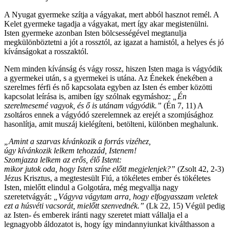
A Nyugat gyermeke szítja a vágyakat, mert abból hasznot remél. A
Kelet gyermeke tagadja a vágyakat, mert így akar megistenülni.
Isten gyermeke azonban Isten bölcsességével megtanulja
megkülönböztetni a jót a rossztól, az igazat a hamistól, a helyes és jó
kívánságokat a rosszaktól.
Nem minden kívánság és vágy rossz, hiszen Isten maga is vágyódik
a gyermekei után, s a gyermekei is utána. Az Énekek énekében a
szerelmes férfi és nő kapcsolata egyben az Isten és ember közötti
kapcsolat leírása is, amiben így szólnak egymáshoz:
„Én
szerelmesemé vagyok, és ő is utánam vágyódik.”
(Én 7, 11) A
zsoltáros ennek a vágyódó szerelemnek az erejét a szomjúsághoz
hasonlítja, amit muszáj kielégíteni, betölteni, különben meghalunk.
„Amint a szarvas kívánkozik a forrás vizéhez,
úgy kívánkozik lelkem tehozzád, Istenem!
Szomjazza lelkem az erős, élő Istent:
mikor jutok oda, hogy Isten színe előtt megjelenjek?
”
(Zsolt 42, 2-3)
Jézus Krisztus, a megtestesült Fiú, a tökéletes ember és tökéletes
Isten, mielőtt elindul a Golgotára, még megvallja nagy
szeretetvágyát:
„
Vágyva vágytam arra, hogy elfogyasszam veletek
ezt a húsvéti vacsorát, mielőtt szenvednék.
”
(Lk 22, 15) Végül pedig
az Isten- és emberek iránti nagy szeretet miatt vállalja el a
legnagyobb áldozatot is, hogy így mindannyiunkat kiválthasson a