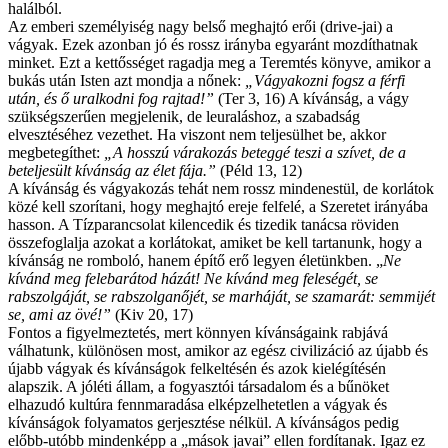
halálból.
Az emberi személyiség nagy belső meghajtó erői (drive-jai) a
vágyak. Ezek azonban jó és rossz irányba egyaránt mozdíthatnak
minket. Ezt a kettősséget ragadja meg a Teremtés könyve, amikor a
bukás után Isten azt mondja a nőnek:
„
Vágyakozni fogsz a férfi
után, és ő uralkodni fog rajtad!”
(Ter 3, 16) A kívánság, a vágy
szükségszerűen megjelenik, de leuraláshoz, a szabadság
elvesztéséhez vezethet. Ha viszont nem teljesülhet be, akkor
megbetegíthet:
„A
hosszú várakozás beteggé teszi a szívet, de a
beteljesült kívánság az élet fája
.”
(Péld 13, 12)
A kívánság és vágyakozás tehát nem rossz mindenestül, de korlátok
közé kell szorítani, hogy meghajtó ereje felfelé, a Szeretet irányába
hasson. A Tízparancsolat kilencedik és tizedik tanácsa röviden
összefoglalja azokat a korlátokat, amiket be kell tartanunk, hogy a
kívánság ne romboló, hanem építő erő legyen életünkben. „
Ne
kívánd meg felebarátod házát! Ne kívánd meg feleségét, se
rabszolgáját, se rabszolganőjét, se marháját, se szamarát: semmijét
se, ami az övé!
”
(Kiv 20, 17)
Fontos a figyelmeztetés, mert könnyen kívánságaink rabjává
válhatunk, különösen most, amikor az egész civilizáció az újabb és
újabb vágyak és kívánságok felkeltésén és azok kielégítésén
alapszik. A jóléti állam, a fogyasztói társadalom és a bűnöket
elhazudó kultúra fennmaradása elképzelhetetlen a vágyak és
kívánságok folyamatos gerjesztése nélkül. A kívánságos pedig
előbb-utóbb mindenképp a „mások javai” ellen fordítanak. Igaz ez