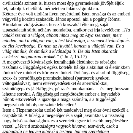
civilizációs szinten is, hiszen most épp gyermekeink jövőjét éljük
fel, raboljuk el előlük mérhetetlen falánkságunkban.
Kétezer éve volt utoljára ilyen egyértelmű Isten országa és az emberi
vágyvilág közötti szakadék. János apostol, aki a pogány Római
Birodalom virágzásának hosszú korszakát élte meg, saját
tapasztalatait sűríti néhány mondatba, amikor ezt írja levelében:
„
Ha
valaki szereti a világot, abban nincs meg az Atya szeretete, mert
minden, ami a világon van, a test kívánsága, a szemek kívánsága és
az élet kevélysége. Ez nem az Atyától, hanem a világtól van. Ez a
világ elmúlik, és elmúlik a kívánsága is. De aki Isten akaratát
cselekszi, megmarad örökké.
”
(1Jn 2, 15-17)
A megtévesztő kívánságok leuralhatják életünket és rabságba
taszítanak. Függőségek egész kötelék-hálója alakulhat ki életünkben
tönkretéve minket és környezetünket. Dohány- és alkohol függőség,
szex- és pornófüggés promiszkuitással (partnerek gyakori
váltogatásával), nemi eltévelyedésekkel és aberrációkkal,
számítógép- és játékfüggés, pénz- és munkamánia... és még hosszan
lehetne sorolni. A függőséggel megkötözött ember a legvadabb
bűnök elkövetését is igazolja a maga számára, s a függőségtől
megszabadulni olykor szinte lehetetlen!
Isten a Tízparancsolat utolsó két tanácsával meg akar óvni ezektől a
csapdáktól. A hűség, a megelégedés a saját javainkkal, a tisztaság
nagy belső szabadsághoz és a szeretett egyre teljesebb megéléséhez
vezet!
„Mert ti szabadságra vagytok hivatva, testvérek, csak a
szabadság ne legyen kibúvó a testnek, hanem szeretetben