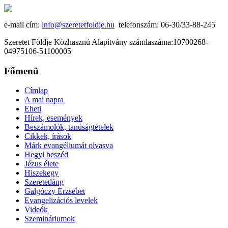
e-mail cím:
info@szeretetfoldje.hu
telefonszám: 06-30/33-88-245
Szeretet Földje Közhasznú Alapítvány számlaszáma:10700268-
04975106-51100005
Főmenü
Címlap
A mai napra
Eheti
Hírek, események
Beszámolók, tanúságtételek
Cikkek, írások
Márk evangéliumát olvasva
Hegyi beszéd
Jézus élete
Hiszekegy
Szeretetláng
Galgóczy Erzsébet
Evangelizációs levelek
Videók
Szemináriumok