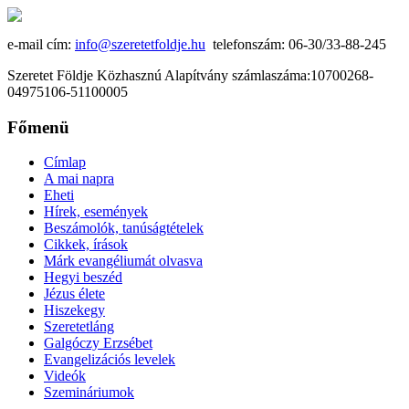
e-mail cím:
info@szeretetfoldje.hu
telefonszám: 06-30/33-88-245
Szeretet Földje Közhasznú Alapítvány számlaszáma:10700268-
04975106-51100005
Főmenü
Címlap
A mai napra
Eheti
Hírek, események
Beszámolók, tanúságtételek
Cikkek, írások
Márk evangéliumát olvasva
Hegyi beszéd
Jézus élete
Hiszekegy
Szeretetláng
Galgóczy Erzsébet
Evangelizációs levelek
Videók
Szemináriumok