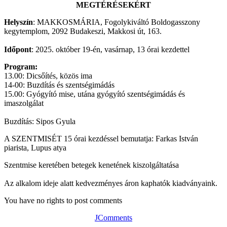
MEGTÉRÉSEKÉRT
Helyszín
: MAKKOSMÁRIA, Fogolykiváltó Boldogasszony
kegytemplom, 2092 Budakeszi, Makkosi út, 163.
Időpont
: 2025. október 19-én, vasárnap, 13 órai kezdettel
Program:
13.00: Dicsőítés, közös ima
14-00: Buzdítás és szentségimádás
15.00: Gyógyító mise, utána gyógyító szentségimádás és
imaszolgálat
Buzdítás: Sipos Gyula
A SZENTMISÉT 15 órai kezdéssel bemutatja: Farkas István
piarista, Lupus atya
Szentmise keretében betegek kenetének kiszolgáltatása
Az alkalom ideje alatt kedvezményes áron kaphatók kiadványaink.
You have no rights to post comments
JComments