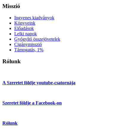
Misszió
Ingyenes kiadványok
Könyveink
Előadások
Lelki napok
Gyógyító összejövetelek
Cigánymisszió
Támogatás, 1%
Rólunk
A Szeretet földje youtube-csatornája
Szeretet földje a Facebook-on
Rólunk