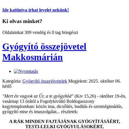
Ide kattintva írhat levelet nekünk!
Ki olvas minket?
Oldalainkat 309 vendég és 0 tag böngészi
Gyógyító összejövetel
Makkosmárián
Kategória:
Gyógyító összejövetelek
Megjelent: 2025. október 06.
hétfő
"Mert én vagyok az Úr, a te gyógyítód"
(Kiv 15,26) - október 19-én,
vasárnap 13 órától a Fogolykiváltó Boldogasszony
kegytemplomban: közös ima, dicsőítés, budítás és szentségimádás,
gyógyító mise és imaszolgálat... részletek:
A RÁK MINDEN FAJTÁJÁNAK
GYÓGYÍTÁSÁÉRT,
TESTI-LELKI GYÓGYULÁSOKÉRT,