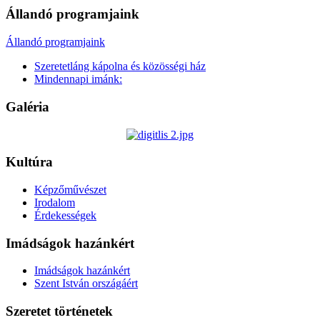
Állandó programjaink
Állandó programjaink
Szeretetláng kápolna és közösségi ház
Mindennapi imánk:
Galéria
Kultúra
Képzőművészet
Irodalom
Érdekességek
Imádságok hazánkért
Imádságok hazánkért
Szent István országáért
Szeretet történetek