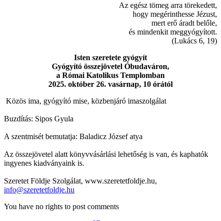
Az egész tömeg arra törekedett,
hogy megérinthesse Jézust,
mert erő áradt belőle,
és mindenkit meggyógyított.
(Lukács 6, 19)
Isten szeretete gyógyít
Gyógyító összejövetel Óbudaváron,
a Római Katolikus Templomban
2025. október 26. vasárnap, 10 órától
Közös ima, gyógyító mise, közbenjáró imaszolgálat
Buzdítás: Sipos Gyula
A szentmisét bemutatja: Baladicz József atya
Az összejövetel alatt könyvvásárlási lehetőség is van, és kaphatók
ingyenes kiadványaink is.
Szeretet Földje Szolgálat, www.szeretetfoldje.hu,
info@szeretetfoldje.hu
You have no rights to post comments