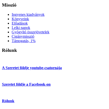
Misszió
Ingyenes kiadványok
Könyveink
Előadások
Lelki napok
Gyógyító összejövetelek
Cigánymisszió
Támogatás, 1%
Rólunk
A Szeretet földje youtube-csatornája
Szeretet földje a Facebook-on
Rólunk