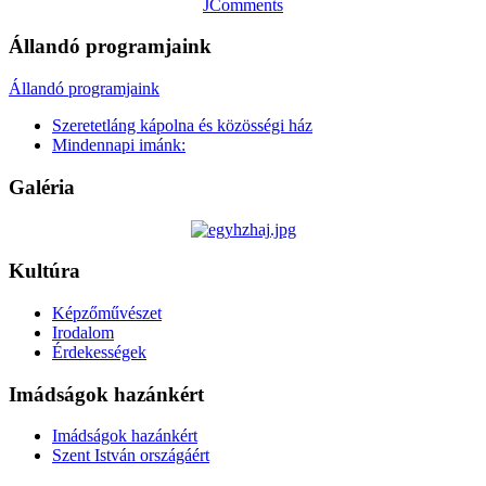
JComments
Állandó programjaink
Állandó programjaink
Szeretetláng kápolna és közösségi ház
Mindennapi imánk:
Galéria
Kultúra
Képzőművészet
Irodalom
Érdekességek
Imádságok hazánkért
Imádságok hazánkért
Szent István országáért