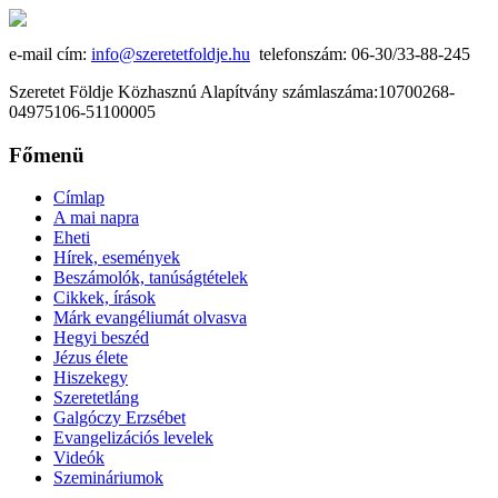
e-mail cím:
info@szeretetfoldje.hu
telefonszám: 06-30/33-88-245
Szeretet Földje Közhasznú Alapítvány számlaszáma:10700268-
04975106-51100005
Főmenü
Címlap
A mai napra
Eheti
Hírek, események
Beszámolók, tanúságtételek
Cikkek, írások
Márk evangéliumát olvasva
Hegyi beszéd
Jézus élete
Hiszekegy
Szeretetláng
Galgóczy Erzsébet
Evangelizációs levelek
Videók
Szemináriumok