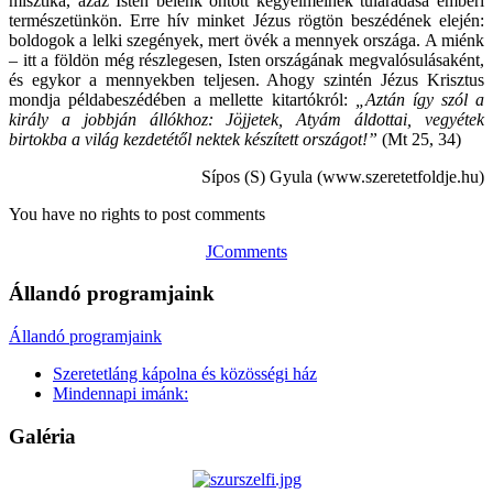
misztika, azaz Isten belénk öntött kegyelmeinek túláradása emberi
természetünkön. Erre hív minket Jézus rögtön beszédének elején:
boldogok a lelki szegények, mert övék a mennyek országa. A miénk
– itt a földön még részlegesen, Isten országának megvalósulásaként,
és egykor a mennyekben teljesen. Ahogy szintén Jézus Krisztus
mondja példabeszédében a mellette kitartókról:
„Aztán így szól a
király a jobbján állókhoz: Jöjjetek, Atyám áldottai, vegyétek
birtokba a világ kezdetétől nektek készített országot!”
(Mt 25, 34)
Sípos (S) Gyula (www.szeretetfoldje.hu)
You have no rights to post comments
JComments
Állandó programjaink
Állandó programjaink
Szeretetláng kápolna és közösségi ház
Mindennapi imánk:
Galéria