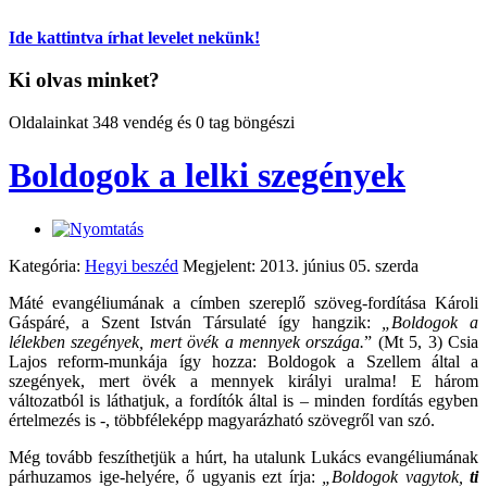
Ide kattintva írhat levelet nekünk!
Ki olvas minket?
Oldalainkat 348 vendég és 0 tag böngészi
Boldogok a lelki szegények
Kategória:
Hegyi beszéd
Megjelent: 2013. június 05. szerda
Máté evangéliumának a címben szereplő szöveg-fordítása Károli
Gáspáré, a Szent István Társulaté így hangzik:
„Boldogok a
lélekben szegények, mert övék a mennyek országa.
”
(Mt 5, 3) Csia
Lajos reform-munkája így hozza: Boldogok a Szellem által a
szegények, mert övék a mennyek királyi uralma! E három
változatból is láthatjuk, a fordítók által is – minden fordítás egyben
értelmezés is -, többféleképp magyarázható szövegről van szó.
Még tovább feszíthetjük a húrt, ha utalunk Lukács evangéliumának
párhuzamos ige-helyére, ő ugyanis ezt írja:
„Boldogok vagytok,
ti