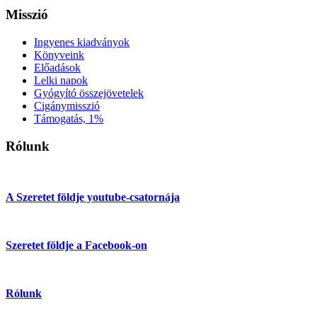
Misszió
Ingyenes kiadványok
Könyveink
Előadások
Lelki napok
Gyógyító összejövetelek
Cigánymisszió
Támogatás, 1%
Rólunk
A Szeretet földje youtube-csatornája
Szeretet földje a Facebook-on
Rólunk