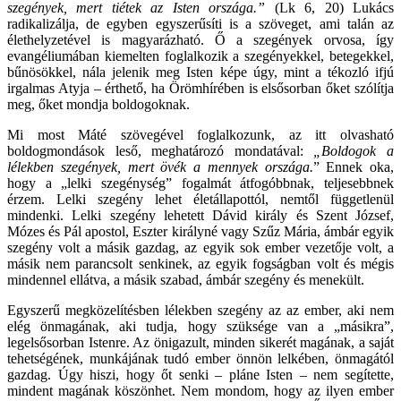
szegények, mert tiétek az Isten országa.”
(Lk 6, 20) Lukács
radikalizálja, de egyben egyszerűsíti is a szöveget, ami talán az
élethelyzetével is magyarázható. Ő a szegények orvosa, így
evangéliumában kiemelten foglalkozik a szegényekkel, betegekkel,
bűnösökkel, nála jelenik meg Isten képe úgy, mint a tékozló ifjú
irgalmas Atyja – érthető, ha Örömhírében is elsősorban őket szólítja
meg, őket mondja boldogoknak.
Mi most Máté szövegével foglalkozunk, az itt olvasható
boldogmondások leső, meghatározó mondatával:
„Boldogok a
lélekben szegények, mert övék a mennyek országa.
” Ennek oka,
hogy a „lelki szegénység” fogalmát átfogóbbnak, teljesebbnek
érzem. Lelki szegény lehet életállapottól, nemtől függetlenül
mindenki. Lelki szegény lehetett Dávid király és Szent József,
Mózes és Pál apostol, Eszter királyné vagy Szűz Mária, ámbár egyik
szegény volt a másik gazdag, az egyik sok ember vezetője volt, a
másik nem parancsolt senkinek, az egyik fogságban volt és mégis
mindennel ellátva, a másik szabad, ámbár szegény és menekült.
Egyszerű megközelítésben lélekben szegény az az ember, aki nem
elég önmagának, aki tudja, hogy szüksége van a „másikra”,
legelsősorban Istenre. Az önigazult, minden sikerét magának, a saját
tehetségének, munkájának tudó ember önnön lelkében, önmagától
gazdag. Úgy hiszi, hogy őt senki – pláne Isten – nem segítette,
mindent magának köszönhet. Nem mondom, hogy az ilyen ember