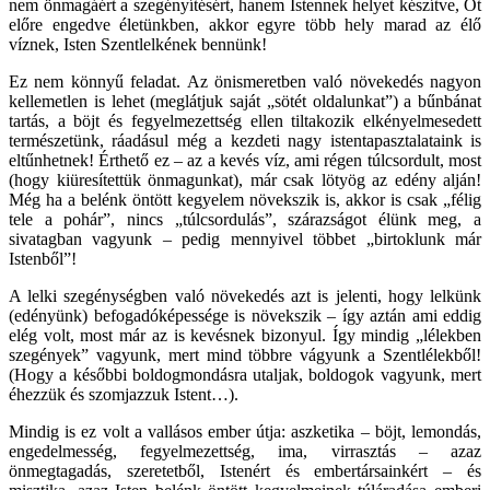
nem önmagáért a szegényítésért, hanem Istennek helyet készítve, Őt
előre engedve életünkben, akkor egyre több hely marad az élő
víznek, Isten Szentlelkének bennünk!
Ez nem könnyű feladat. Az önismeretben való növekedés nagyon
kellemetlen is lehet (meglátjuk saját „sötét oldalunkat”) a bűnbánat
tartás, a böjt és fegyelmezettség ellen tiltakozik elkényelmesedett
természetünk, ráadásul még a kezdeti nagy istentapasztalataink is
eltűnhetnek! Érthető ez – az a kevés víz, ami régen túlcsordult, most
(hogy kiüresítettük önmagunkat), már csak lötyög az edény alján!
Még ha a belénk öntött kegyelem növekszik is, akkor is csak „félig
tele a pohár”, nincs „túlcsordulás”, szárazságot élünk meg, a
sivatagban vagyunk – pedig mennyivel többet „birtoklunk már
Istenből”!
A lelki szegénységben való növekedés azt is jelenti, hogy lelkünk
(edényünk) befogadóképessége is növekszik – így aztán ami eddig
elég volt, most már az is kevésnek bizonyul. Így mindig „lélekben
szegények” vagyunk, mert mind többre vágyunk a Szentlélekből!
(Hogy a későbbi boldogmondásra utaljak, boldogok vagyunk, mert
éhezzük és szomjazzuk Istent…).
Mindig is ez volt a vallásos ember útja: aszketika – böjt, lemondás,
engedelmesség, fegyelmezettség, ima, virrasztás – azaz
önmegtagadás, szeretetből, Istenért és embertársainkért – és