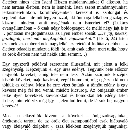
életében nincs jelen Isten! Hiszen mindannyiunkat Ő alkotott, ha
nem tartana életben, nem is lennénk. Isten szeret mindannyiunkat,
lelkiismeretünkön, körülményeinken keresztül is szólongat és
segíteni akar – de mit tegyen azzal, aki önmaga lelkében gazdag és
kiszorít mindent, amit magáénak nem ismerhet el? (Lukács
evangéliumában – ő csak négy boldogságot, de mellé négy jajt is ír
-, pontosan megfogalmazza az ilyen ember sorsát: „
De jaj, nektek,
gazdagok, mert már megkaptátok vigaszotokat.”
(Lk 6, 24) Isten
ezeknek az embereknek nagylelkű szeretetétől indíttatva ebben az
életben odaadja mindazt a földi jót, amit csak adhat, mert tudja, hogy
az örök életben nem tud nekik adni semmit…)
Egy egyszerű példával szeretném illusztrálni, mit jelent a lelki
szegénység. Képzeljünk el egy üres edényt. Tegyünk bele először
nagyobb köveket, amíg tele nem lesz. Aztán szórjunk közéjük
kisebb köveket, majd kavicsot, végül homokot, míg egészen ki nem
töltjük az edényt. Most ha erre vizet öntünk, a tömött edény is egy
keveset még fel tud venni, mielőtt kicsurog. Az önigazult ember
lelke ilyen kövekkel, kavicsokkal és homokkal teli edény. Isten
Lelke, mint élő víz még így is jelen tud lenni, de lássuk be, nagyon
kevéssé!
Most ha elkezdjük kivenni a köveket – önigazultságainkat,
értékesnek tartott, de az örök élet szempontjából csak hiábavaló
vagy ideigvaló dolgokat -, azaz lélekben szegényítjük magunkat,