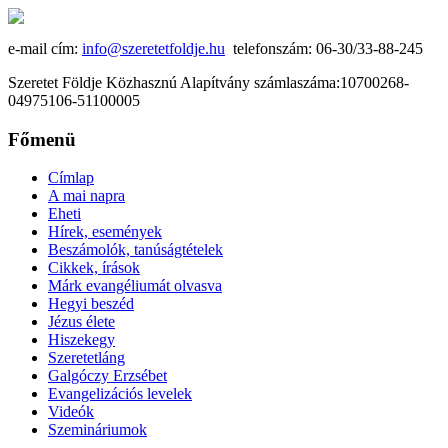
e-mail cím:
info@szeretetfoldje.hu
telefonszám: 06-30/33-88-245
Szeretet Földje Közhasznú Alapítvány számlaszáma:10700268-
04975106-51100005
Főmenü
Címlap
A mai napra
Eheti
Hírek, események
Beszámolók, tanúságtételek
Cikkek, írások
Márk evangéliumát olvasva
Hegyi beszéd
Jézus élete
Hiszekegy
Szeretetláng
Galgóczy Erzsébet
Evangelizációs levelek
Videók
Szemináriumok