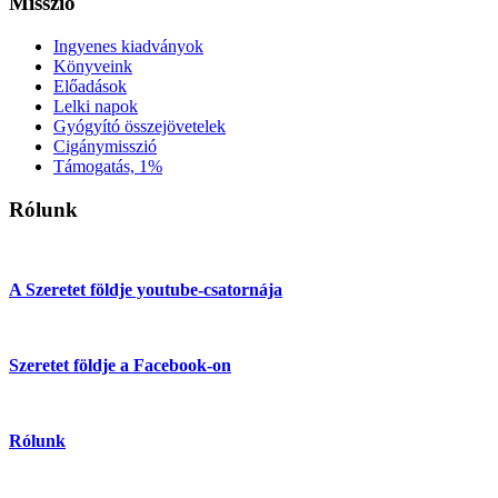
Misszió
Ingyenes kiadványok
Könyveink
Előadások
Lelki napok
Gyógyító összejövetelek
Cigánymisszió
Támogatás, 1%
Rólunk
A Szeretet földje youtube-csatornája
Szeretet földje a Facebook-on
Rólunk