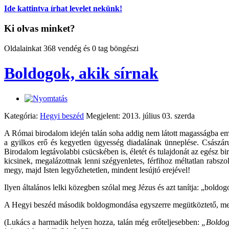
Ide kattintva írhat levelet nekünk!
Ki olvas minket?
Oldalainkat 368 vendég és 0 tag böngészi
Boldogok, akik sírnak
Kategória:
Hegyi beszéd
Megjelent: 2013. július 03. szerda
A Római birodalom idején talán soha addig nem látott magasságba eme
a gyilkos erő és kegyetlen ügyesség diadalának ünneplése. Császáruk 
Birodalom legtávolabbi csücskében is, életét és tulajdonát az egész 
kicsinek, megalázottnak lenni szégyenletes, férfihoz méltatlan rabs
megy, majd Isten legyőzhetetlen, mindent lesújtó erejével!
Ilyen általános lelki közegben szólal meg Jézus és azt tanítja: „boldo
A Hegyi beszéd második boldogmondása egyszerre megütköztető, meg
(Lukács a harmadik helyen hozza, talán még erőteljesebben:
„Boldogo