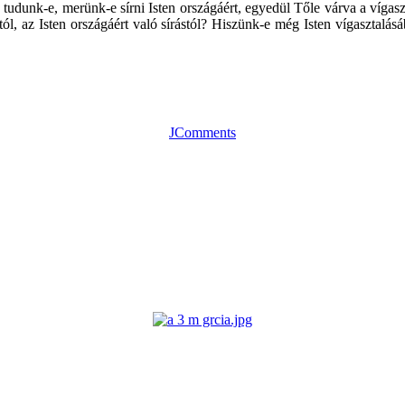
tudunk-e, merünk-e sírni Isten országáért, egyedül Tőle várva a vígasz
ástól, az Isten országáért való sírástól? Hiszünk-e még Isten vígaszta
JComments