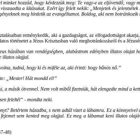
t el minket hozzád, hogy kérdezzük meg: Te vagy-e az eljövendő, vagy 
isszaadta a látásukat. Ezért így felelt nekik: „Menjetek és jelentsétek 
zegényeknek meg hirdetik az evangéliumot. Boldog, aki nem botránkozi
ztalásaiban reménykedik, aki a gazdagságot, az elfogadottságot akarja,
tos történetet a Jézus Krisztusban való megbotránkozásról és a Jézusért 
us házában van vendégségben, alabástrom edényben illatos olajat hozo
illatos olajjal.
olna, tudná, hogy ki és miféle az, aki érinti: hogy bűnös nő.”
rte: „Mester! Hát mondd el!”
ki, a másik ötvennel. Nem volt miből fizetniük, hát elengedte mind a ke
en feleltél” - mondta neki.
onyt? Betértem házadba, s nem adtál vizet a lábamra. Ez a könnyeivel 
 fejemet sem kented meg olajjal. Ez meg a lábamat keni illatos ola
37-48)