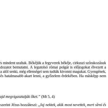
s mindent uraltak. Békéjük a fegyverek békéje, cirkuszi szórakozásuk
ldozatot bemutatni. A legutolsó római polgár is előjogokat élvezett a
ája alól senki, még ellenségei sem tudták kivonni magukat. Gyengének,
ebb és hatalmasabb akart lenni, a győzelem érdekében. Ha másképp nem
ajd megvigasztalják őket.”
(Mt 5, 4)
zerint Jézus hozzáteszi: „
Jaj nektek, akik most nevettek, mert sírni és