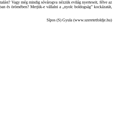
talást? Vagy még mindig sóvárogva nézzük evilág nyerteseit, félve az
lásában és örömében? Merjük-e vállalni a „nyolc boldogság” kockázatát,
Sípos (S) Gyula (www.szeretetfoldje.hu)