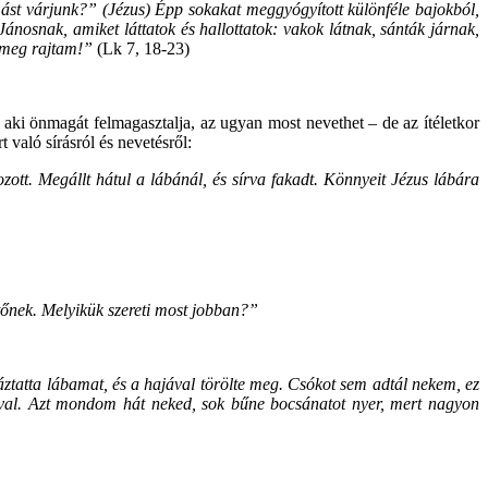
mást várjunk?” (Jézus) Épp sokakat meggyógyított különféle bajokból,
Jánosnak, amiket láttatok és hallottatok: vakok látnak, sánták járnak,
k meg rajtam!”
(Lk 7, 18-23)
 aki önmagát felmagasztalja, az ugyan most nevethet – de az ítéletkor
való sírásról és nevetésről:
tt. Megállt hátul a lábánál, és sírva fakadt. Könnyeit Jézus lábára
ttőnek. Melyikük szereti most jobban?”
áztatta lábamat, és a hajával törölte meg. Csókot sem adtál nekem, ez
jával. Azt mondom hát neked, sok bűne bocsánatot nyer, mert nagyon