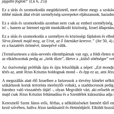
jajgatni fogtok!
” (Lk 6, 25))
Ez a sírás és szomorkodás megütköztető, mert ellene megy a szokásokn
többé mások által elvárt személyiség-szerepeket eljátszanunk, hazudn
Ez a sírás és szomorkodás azonban nem csak az emberi személyiség, eg
is! -, hanem az Istennel együtt munkálkodó közösség, Izrael állapotána
Ez a sírás és szomorkodás a személyes és közösségi fájdalom és elbukot
Sírva jönnek majd meg, az Urat, az ő Istenüket keresve.”
(Jer 50, 4) 
ez a hazatérés örömévé, ünnepévé válik.
(Természetesen a sírás-nevetés ellentétpárnak van egy, a földi életen 
az elkárhozottak pedig az „örök tűzre”, illetve a „külső sötétségre” ve
Az ószövetségi próféták újra és újra felszólítják a népet: „
Ezt mondja
térés az, amit Jézus Krisztus boldognak mond – és épp ez az, ami Jézus
A megszállás alatt élő Izraelben a farizeusok a törvény kímélet nél
szikáriusok koruk terrorista merénylői voltak), a szadduceusok pedi
Istenhez való visszatérés útját! -, olyan Megváltót várt, aki erősebb m
majd csak Jézus Krisztus feltámadása és a Szentlélek kiárasztása adja 
Keresztelő Szent János erős, férfias, a nélkülözéseket Istenért tűrő em
kezd szívében, hallva Jézus tanításairól és életmódjáról. Elküldi hozzá