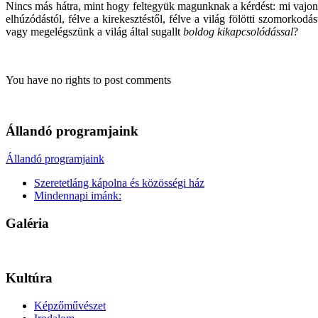
Nincs más hátra, mint hogy feltegyük magunknak a kérdést: mi vajon 
elhúzódástól, félve a kirekesztéstől, félve a világ fölötti szomorkod
vagy megelégszünk a világ által sugallt
boldog
kikapcsolódással
?
You have no rights to post comments
Állandó programjaink
Állandó programjaink
Szeretetláng kápolna és közösségi ház
Mindennapi imánk:
Galéria
Kultúra
Képzőművészet