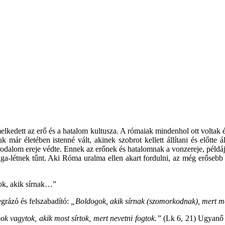
lkedett az erő és a hatalom kultusza. A rómaiak mindenhol ott voltak é
már életében istenné vált, akinek szobrot kellett állítani és előtte á
birodalom ereje védte. Ennek az erőnek és hatalomnak a vonzereje, péld
zolga-létnek tűnt. Aki Róma uralma ellen akart fordulni, az még erős
gok, akik sírnak…”
rázó és felszabadító:
„Boldogok, akik sírnak (szomorkodnak), mert m
k vagytok, akik most sírtok, mert nevetni fogtok.”
(Lk 6, 21)
Ugyanő s