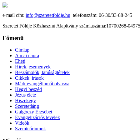
e-mail cím:
info@szeretetfoldje.hu
telefonszám: 06-30/33-88-245
Szeretet Földje Közhasznú Alapítvány számlaszáma:10700268-049
Főmenü
Címlap
A mai napra
Eheti
Hírek, események
Beszámolók, tanúságtételek
Cikkek, írások
Márk evangéliumát olvasva
Hegyi beszéd
Jézus élete
Hiszekegy
Szeretetláng
Galgóczy Erzsébet
Evangelizációs levelek
Videók
Szemináriumok