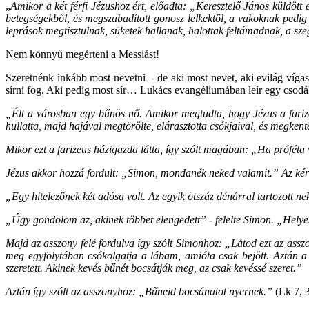
„
Amikor a két férfi Jézushoz ért, előadta: „Keresztelő János küldöt
betegségekből, és megszabadított gonosz lelkektől, a vakoknak pedig v
leprások megtisztulnak, süketek hallanak, halottak feltámadnak, a s
Nem könnyű megérteni a Messiást!
Szeretnénk inkább most nevetni – de aki most nevet, aki evilág vígas
sírni fog. Aki pedig most sír… Lukács evangéliumában leír egy csodála
„Élt a városban egy bűnös nő. Amikor megtudta, hogy Jézus a farize
hullatta, majd hajával megtörölte, elárasztotta csókjaival, és megkente 
Mikor ezt a farizeus házigazda látta, így szólt magában: „Ha próféta v
Jézus akkor hozzá fordult: „Simon, mondanék neked valamit.” Az ké
„Egy hitelezőnek két adósa volt. Az egyik ötszáz dénárral tartozott ne
„Úgy gondolom az, akinek többet elengedett” - felelte Simon. „Helyes
Majd az asszony felé fordulva így szólt Simonhoz: „Látod ezt az assz
meg egyfolytában csókolgatja a lábam, amióta csak bejött. Aztán a
szeretett. Akinek kevés bűnét bocsátják meg, az csak kevéssé szeret.”
Aztán így szólt az asszonyhoz: „Bűneid bocsánatot nyernek.”
(Lk 7, 