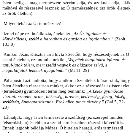
Isten pedig a maga természete szerint adja, és azoknak adja, akik
méltóvá és részeseivé lesznek az Ő természetének (az örök életnek
az örök életben).
Milyen tehát az Úr természete?
Izrael népe ezt imádkozta, énekelte:
„Az Úr irgalmas és
könyörületes,
szelíd
a haragban és gazdag az irgalomban.”
(Zsolt
103,8)
Amikor Jézus Krisztus arra hívta követőit, hogy részesedjenek az Ő
isteni életében, ezt mondta nekik:
„Vegyétek magatokra igámat, és
tanul-jatok tőlem, mert
szelíd vagyok
és alázatos szívű, s
megtaláljátok lelketek nyugalmát.”
(Mt 11, 29)
Pál apostol azt tanította, hogy amikor a Szentlélek kiárad ránk, hogy
Isten életében részesítsen minket, akkor ez a részesedés az isteni élet
(természet) gyümölcseit termi meg bennünk:
„A Lélek gyümölcse
viszont: szeretet, öröm, békesség, türelem, kedvesség, jóság, hűség,
szelídség
, önmegtartóztatás. Ezek ellen nincs törvény.”
(Gal 5, 22-
23)
Láthatjuk, hogy Isten természete a szelídség (ez szerepel minden
felsorolásban) és ebben a szelíd természetben részesíti követőit is.
Ennek legjobb példája Mózes. Ő hirtelen haragú, erős természetű