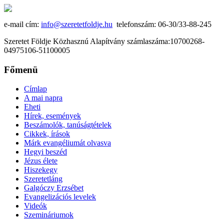
e-mail cím:
info@szeretetfoldje.hu
telefonszám: 06-30/33-88-245
Szeretet Földje Közhasznú Alapítvány számlaszáma:10700268-
04975106-51100005
Főmenü
Címlap
A mai napra
Eheti
Hírek, események
Beszámolók, tanúságtételek
Cikkek, írások
Márk evangéliumát olvasva
Hegyi beszéd
Jézus élete
Hiszekegy
Szeretetláng
Galgóczy Erzsébet
Evangelizációs levelek
Videók
Szemináriumok