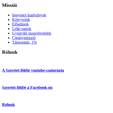
Misszió
Ingyenes kiadványok
Könyveink
Előadások
Lelki napok
Gyógyító összejövetelek
Cigánymisszió
Támogatás, 1%
Rólunk
A Szeretet földje youtube-csatornája
Szeretet földje a Facebook-on
Rólunk