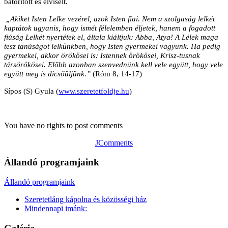
bátorított és elviselt.
„Akiket Isten Lelke vezérel, azok Isten fiai. Nem a szolgaság lelkét
kaptátok ugyanis, hogy ismét félelemben éljetek, hanem a fogadott
fiúság Lelkét nyertétek el, általa kiáltjuk: Abba, Atya! A Lélek maga
tesz tanúságot lelkünkben, hogy Isten gyermekei vagyunk. Ha pedig
gyermekei, akkor örökösei is: Istennek örökösei, Krisz-tusnak
társörökösei. Előbb azonban szenvednünk kell vele együtt, hogy vele
együtt meg is dicsőüljünk.”
(Róm 8, 14-17)
Sípos (S) Gyula (
www.szeretetfoldje.hu
)
You have no rights to post comments
JComments
Állandó programjaink
Állandó programjaink
Szeretetláng kápolna és közösségi ház
Mindennapi imánk: