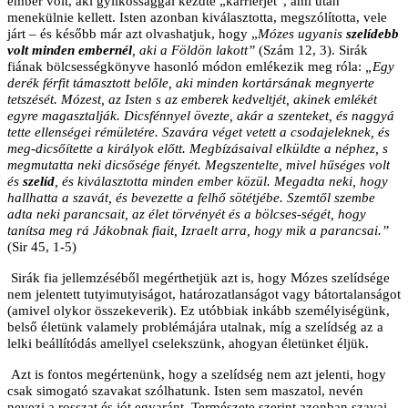
ember volt, aki gyilkossággal kezdte „karrierjét”, ami után
menekülnie kellett. Isten azonban kiválasztotta, megszólította, vele
járt – és később már azt olvashatjuk, hogy „
Mózes ugyanis
szelídebb
volt minden embernél
, aki a Földön lakott”
(Szám 12, 3). Sirák
fiának bölcsességkönyve hasonló módon emlékezik meg róla:
„Egy
derék férfit támasztott belőle, aki minden kortársának megnyerte
tetszését. Mózest, az Isten s az emberek kedveltjét, akinek emlékét
egyre magasztalják. Dicsfénnyel övezte, akár a szenteket, és naggyá
tette ellenségei rémületére. Szavára véget vetett a csodajeleknek, és
meg-dicsőítette a királyok előtt. Megbízásaival elküldte a néphez, s
megmutatta neki dicsősége fényét. Megszentelte, mivel hűséges volt
és
szelíd
, és kiválasztotta minden ember közül. Megadta neki, hogy
hallhatta a szavát, és bevezette a felhő sötétjébe. Szemtől szembe
adta neki parancsait, az élet törvényét és a bölcses-ségét, hogy
tanítsa meg rá Jákobnak fiait, Izraelt arra, hogy mik a parancsai.”
(Sir 45, 1-5)
Sirák fia jellemzéséből megérthetjük azt is, hogy Mózes szelídsége
nem jelentett tutyimutyiságot, határozatlanságot vagy bátortalanságot
(amivel olykor összekeverik). Ez utóbbiak inkább személyiségünk,
belső életünk valamely problémájára utalnak, míg a szelídség az a
lelki beállítódás amellyel cselekszünk, ahogyan életünket éljük.
Azt is fontos megértenünk, hogy a szelídség nem azt jelenti, hogy
csak simogató szavakat szólhatunk. Isten sem maszatol, nevén
nevezi a rosszat és jót egyaránt. Természete szerint azonban szavai