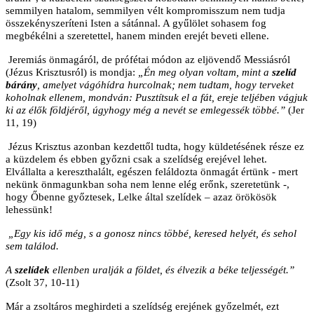
semmilyen hatalom, semmilyen vélt kompromisszum nem tudja
összekényszeríteni Isten a sátánnal. A gyűlölet sohasem fog
megbékélni a szeretettel, hanem minden erejét beveti ellene.
Jeremiás önmagáról, de prófétai módon az eljövendő Messiásról
(Jézus Krisztusról) is mondja:
„Én meg olyan voltam, mint a
szelíd
bárány
, amelyet vágóhídra hurcolnak; nem tudtam, hogy terveket
koholnak ellenem, mondván: Pusztítsuk el a fát, ereje teljében vágjuk
ki az élők földjéről, úgyhogy még a nevét se emlegessék többé.”
(Jer
11, 19)
Jézus Krisztus azonban kezdettől tudta, hogy küldetésének része ez
a küzdelem és ebben győzni csak a szelídség erejével lehet.
Elvállalta a kereszthalált, egészen feláldozta önmagát értünk - mert
nekünk önmagunkban soha nem lenne elég erőnk, szeretetünk -,
hogy Őbenne győztesek, Lelke által szelídek – azaz örökösök
lehessünk!
„Egy kis idő még, s a gonosz nincs többé, keresed helyét, és sehol
sem találod.
A
szelídek
ellenben uralják a földet, és élvezik a béke teljességét.”
(Zsolt 37, 10-11)
Már a zsoltáros meghirdeti a szelídség erejének győzelmét, ezt