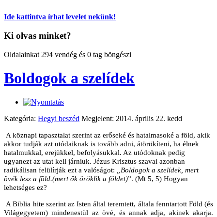
Ide kattintva írhat levelet nekünk!
Ki olvas minket?
Oldalainkat 294 vendég és 0 tag böngészi
Boldogok a szelídek
Kategória:
Hegyi beszéd
Megjelent: 2014. április 22. kedd
A köznapi tapasztalat szerint az erőseké és hatalmasoké a föld, akik
akkor tudják azt utódaiknak is tovább adni, átörökíteni, ha élnek
hatalmukkal, erejükkel, befolyásukkal. Az utódoknak pedig
ugyanezt az utat kell járniuk. Jézus Krisztus szavai azonban
radikálisan felülírják ezt a valóságot:
„Boldogok a szelídek, mert
övék lesz a föld.
(mert ők öröklik a földet)
”. (Mt 5, 5) Hogyan
lehetséges ez?
A Biblia hite szerint az Isten által teremtett, általa fenntartott Föld (és
Világegyetem) mindenestül az övé, és annak adja, akinek akarja.