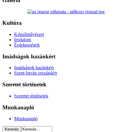
Galéria
Kultúra
Képzőművészet
Irodalom
Érdekességek
Imádságok hazánkért
Imádságok hazánkért
Szent István országáért
Szeretet történetek
Szeretet történetek
Munkanapló
Munkanapló