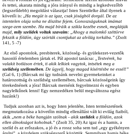
és tettei, akarata mindig a jóra irányul és mindig a legkedvezőbb
(legszelídebb) megoldást választja! Isten Szentlelke által ilyenek a
követői is: „
Ha megüt is az igaz, csak jóságból dorgál. De az
istentelen olaja soha ne díszítse fejem. Gonoszságuknak imámat
szege-zem szembe. Ha majd bíráik a szikla kezébe esnek, meglátják
majd,
mily szelídek voltak szavaim
: „Ahogy a malomkő széttörve
fekszik a földön, úgy szórták csontjukat az alvilág torkába.”
(Zsolt
141, 5 -7)
Az első apostolok, presbiterek, közösség- és gyülekezet-vezetők
hasonló értelemben jártak el. Pál apostol tanácsa:
„Testvérek, ha
valakit botláson értek, ti akik lelkiek vagytok, intsétek meg a
szelídség szellemében
. De ügyelj, hogy magad kísértésbe ne essél!”
(Gal 6, 1) (Bárcsak mi így tudnánk nevelni gyermekeinket a
határozottság és szelídség szellemében, bárcsak közösségeink így
törekednének a jóra! Bárcsak mernénk fegyelmezni és egyben
nagylelkűnek lenni! Egy nemzedéken belül megváltozna egész
hazánk!)
Tudjuk azonban azt is, hogy Isten jelenléte, Isten természetének
megmutatkozása a követőin mindig ellenállást vált ki evilág fiaiból,
akik „
nem a béke hangján szólnak - akik
szelídek
a földön, azok
ellen álnokságot koholnak.
” (Zsolt 35, 20) Az igaz és a hamis, a
szelíd és az erőszakos, a jó és a rossz soha sem tud „egy gyékényen
árulni”, a küzdelem szükségszerű közöttük. Semmilyen hamis béke,