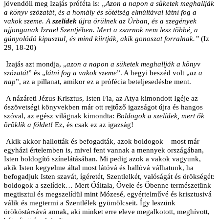
jövendöli meg Izajás próféta is:
„Azon a napon a süketek meghallják
a könyv szózatát, és a homály és sötétség elmúltával látni fog a
vakok szeme. A
szelídek
újra örülnek az Úrban, és a szegények
ujjonganak Izrael Szentjében. Mert a zsarnok nem lesz többé, a
gúnyolódó kipusztul, és mind kiirtják, akik gonoszat forralnak.”
(Iz
29, 18-20)
I
zajás azt mondja, „
azon a napon a süketek meghallják a könyv
szózatát
” és „
látni fog a vakok szeme
”. A hegyi beszéd volt „
az a
nap
”, az a pillanat, amikor ez a prófécia beteljesedésbe ment.
A názáreti Jézus Krisztus, Isten Fia, az Atya kimondott Igéje az
ószövetségi könyvekben már ott rejtőző igazságot újra és hangos
szóval, az egész világnak kimondta:
Boldogok a szelídek, mert ők
öröklik a földet!
Ez, és csak ez az igazság!
Akik akkor hallották és befogadták, azok boldogok – most már
egyházi értelemben is, mivel fent vannak a mennyek országában,
Isten boldogító színelátásában. Mi pedig azok a vakok vagyunk,
akik Isten kegyelme által most látóvá és hallóvá válhatunk, ha
befogadjuk Isten szavát, ígéretét, Szentlelkét, valóságát és örökségét:
boldogok a szelídek… Mert Őáltala, Ővele és Őbenne természetünk
megtisztul és megszelídül mint Mózesé, egyértelművé és krisztusivá
válik és megtermi a Szentlélek gyümölcseit. Így leszünk
örököstársává annak, aki minket erre eleve megalkotott, meghívott,