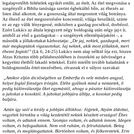
legalapvetőbb feltételek egyikét említi, az ételt. Az étel megvonása a
szegénytől a Biblia tanúsága szerint égbekiáltó bűn, az éhezés az
Isten által alkotott, de a gonoszság által megrontott világ botránya.
Az éhező az étel megszerzésére koncentrál, világa beszűkül, szinte
ez az egy válik lényegessé, miközben a gazdag pocsékol, dorbézol.
Ezért Lukács az általa lejegyzett négy boldogság után négy jaj-t ír,
amiből az első a gazdagokat – a szegények ellentétpárjaként -, a
második a jóllakottakat kárhoztatja:
„De jaj, nektek, gazdagok, mert
már megkaptátok vigaszotokat. Jaj nektek, akik most jóllaktok, mert
éhezni fogtok!”
(Lk 6, 24-25) Lukács nem alap nélkül írja ezt, hiszen
Jézus Krisztus több példabeszédében is összeköti az üdvösséget a
kegyelmi életből fakadó tettekkel. Ezért mielőtt tovább haladnánk e
boldogmondás értel-mezésében, olvassuk el e súlyos szavakat:
„Amikor eljön dicsőségében az Emberfia és vele minden angyal,
helyet foglal fönséges trónján. Elébe gyűlnek mind a nemzetek, ő
pedig különválasztja őket egymástól, ahogy a pásztor különválasztja
a juhokat a kosoktól. A juhokat jobbjára állítja, a kosokat pedig
baljára.
Aztán így szól a király a jobbján állókhoz: Jöjjetek, Atyám áldottai,
vegyétek birtokba a világ kezdetétől nektek készített országot! Éhes
voltam, és adtatok ennem. Szomjas voltam, és adtatok innom. Idegen
voltam, és befogadtatok. Nem volt ruhám, és felruháztatok. Beteg
voltam, és meglátogattatok. Börtönben voltam, és fölkerestetek. Erre