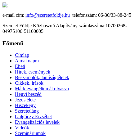
e-mail cím:
info@szeretetfoldje.hu
telefonszám: 06-30/33-88-245
Szeretet Földje Közhasznú Alapítvány számlaszáma:10700268-
04975106-51100005
Főmenü
Címlap
A mai napra
Eheti
Hírek, események
Beszámolók, tanúságtételek
Cikkek, írások
Márk evangéliumát olvasva
Hegyi beszéd
Jézus élete
Hiszekegy
Szeretetláng
Galgóczy Erzsébet
Evangelizációs levelek
Videók
Szemináriumok