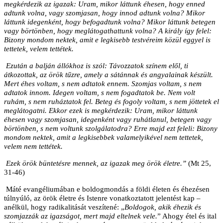
megkérdezik az igazak: Uram, mikor láttunk éhesen, hogy enned
adtunk volna, vagy szomjasan, hogy innod adtunk volna? Mikor
láttunk idegenként, hogy befogadtunk volna? Mikor láttunk betegen
vagy börtönben, hogy meglátogathattunk volna? A király így felel:
Bizony mondom nektek, amit e legkisebb testvéreim közül eggyel is
tettetek, velem tettétek.
Ezután a balján állókhoz is szól: Távozzatok színem elől, ti
átkozottak, az örök tűzre, amely a sátánnak és angyalainak készült.
Mert éhes voltam, s nem adtatok ennem. Szomjas voltam, s nem
adtatok innom. Idegen voltam, s nem fogadtatok be. Nem volt
ruhám, s nem ruháztatok fel. Beteg és fogoly voltam, s nem jöttetek el
meglátogatni. Ekkor ezek is megkérdezik: Uram, mikor láttunk
éhesen vagy szomjasan, idegenként vagy ruhátlanul, betegen vagy
börtönben, s nem voltunk szolgálatodra? Erre majd ezt feleli: Bizony
mondom nektek, amit a legkisebbek valamelyikével nem tettetek,
velem nem tettétek.
Ezek örök büntetésre mennek, az igazak meg örök életre.”
(Mt 25,
31-46)
Máté evangéliumában e boldogmondás a földi életen és éhezésen
túlnyúló, az örök életre és Istenre vonatkoztatott jelentést kap –
anélkül, hogy radikalitását veszítené: „
Boldogok, akik éhezik és
szomjazzák az igazságot, mert majd eltelnek vele.
” Ahogy étel és ital