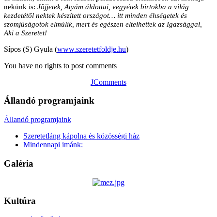
nekünk is:
Jöjjetek, Atyám áldottai, vegyétek birtokba a világ
kezdetétől nektek készített országot… itt minden éhségetek és
szomjúságotok elmúlik, mert és egészen eltelhettek az Igazsággal,
Aki a Szeretet!
Sípos (S) Gyula (
www.szeretetfoldje.hu
)
You have no rights to post comments
JComments
Állandó programjaink
Állandó programjaink
Szeretetláng kápolna és közösségi ház
Mindennapi imánk:
Galéria
Kultúra