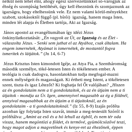
nélkül nem lehet élni, ahogy egész szervezetünkkel só-várogjuk az
éhség és szomjúság betöltését, úgy kell éheznünk és szomjaznunk az
igazságra, hogy eltelhessünk vele. Ez nem valami körül-ményekhez
szabott, szokásoktól függő (pl. bírói)
igazság, hanem maga Isten,
minden lét alapja és Életben tartója, Aki az Igazság.
János apostol az evangéliumában így idézi Jézus
önkinyilatkoztatását:
„Én vagyok az Út, az
Igazság
és az Élet -
válaszolta Jézus. - Senki sem juthat el az Atyához, csak általam. Ha
engem ismernétek, Atyámat is ismernétek, de mostantól fogva
ismeritek és látjátok.”
(Jn 14, 6-7)
Jézus Krisztus Isten kimondott Igéje, az Atya Fia, a Szentháromság
második személye, töké-letesen Isten és tökéletesen ember. A
teológia is csak dadogva, hasonlatokban tudja megfogal-mazni
ennek mélységeit és magasságait. Ki értheti meg Istent, a tökéletesen
szent, tiszta és igaz Létezőt? Ki foghatja fel Őt valójában?
„Hiszen
az én gondolataim nem a ti gondolataitok, és az én útjaim nem a ti
útjaitok - mondja az Úr. Igen, amennyivel magasabb az ég a földnél,
annyival magasabbak az én útjaim a ti útjaitoknál, az én
gondolataim - a ti gondolataitoknál.”
(Iz 55, 8-9) Izajás próféta
azonban így folytatja Isten szavát, immár a meg-testesült Szóról is
prófétálva:
„Amint az eső és a hó lehull az égből, és nem tér oda
vissza, hanem megöntözi a földet, és termővé, gyümölcsözővé teszi,
hogy magot adjon a magvetőnek és kenye-ret az éhezőnek, éppen