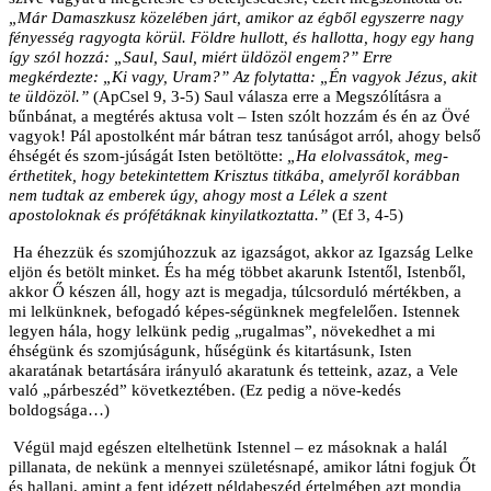
„Már Damaszkusz közelében járt, amikor az égből egyszerre nagy
fényesség ragyogta körül. Földre hullott, és hallotta, hogy egy hang
így szól hozzá: „Saul, Saul, miért üldözöl engem?” Erre
megkérdezte: „Ki vagy, Uram?” Az folytatta: „Én vagyok Jézus, akit
te üldözöl.”
(ApCsel 9, 3-5) Saul válasza erre a Megszólításra a
bűnbánat, a megtérés aktusa volt – Isten szólt hozzám és én az Övé
vagyok! Pál apostolként már bátran tesz tanúságot arról, ahogy belső
éhségét és szom-júságát Isten betöltötte:
„Ha elolvassátok, meg-
érthetitek, hogy betekintettem Krisztus titkába, amelyről korábban
nem tudtak az emberek úgy, ahogy most a Lélek a szent
apostoloknak és prófétáknak kinyilatkoztatta.”
(Ef 3, 4-5)
Ha éhezzük és szomjúhozzuk az igazságot, akkor az Igazság Lelke
eljön és betölt minket. És ha még többet akarunk Istentől, Istenből,
akkor Ő készen áll, hogy azt is megadja, túlcsorduló mértékben, a
mi lelkünknek, befogadó képes-ségünknek megfelelően. Istennek
legyen hála, hogy lelkünk pedig „rugalmas”, növekedhet a mi
éhségünk és szomjúságunk, hűségünk és kitartásunk, Isten
akaratának betartására irányuló akaratunk és tetteink, azaz, a Vele
való „párbeszéd” következtében. (Ez pedig a növe-kedés
boldogsága…)
Végül majd egészen eltelhetünk Istennel – ez másoknak a halál
pillanata, de nekünk a mennyei születésnapé, amikor látni fogjuk Őt
és hallani, amint a fent idézett példabeszéd értelmében azt mondja