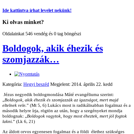
Ide kattintva írhat levelet nekünk!
Ki olvas minket?
Oldalainkat 546 vendég és 0 tag böngészi
Boldogok, akik éhezik és
szomjazzák…
Kategória:
Hegyi beszéd
Megjelent: 2014. április 22. kedd
Jézus negyedik boldogmondása Máté evangéliuma szerint:
„
Boldogok, akik éhezik és szomjazzák az igazságot, mert majd
eltelnek vele.
” (Mt 5, 6) Lukács most is radikálisabban fogalmaz és a
második helyre írja, rögtön az után, hogy a szegényeket mondja
boldognak: „
Boldogok vagytok, hogy most éheztek, mert jól fogtok
lakni.
” (Lk 6, 21)
Az áldott orvos egyenesen fogalmaz és a földi
élethez szükséges