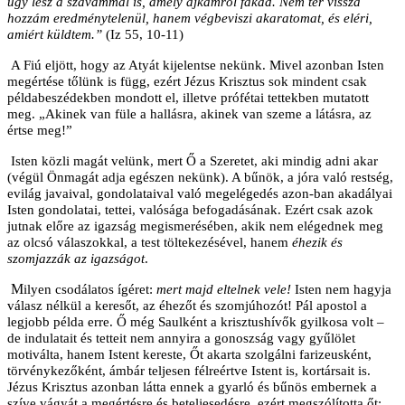
úgy lesz a szavammal is, amely ajkamról fakad. Nem tér vissza
hozzám eredménytelenül, hanem végbeviszi akaratomat, és eléri,
amiért küldtem.”
(Iz 55, 10-11)
A Fiú eljött, hogy az Atyát kijelentse nekünk. Mivel azonban Isten
megértése tőlünk is függ, ezért Jézus Krisztus sok mindent csak
példabeszédekben mondott el, illetve prófétai tettekben mutatott
meg. „Akinek van füle a hallásra, akinek van szeme a látásra, az
értse meg!”
Isten közli magát velünk, mert Ő a Szeretet, aki mindig adni akar
(végül Önmagát adja egészen nekünk). A bűnök, a jóra való restség,
evilág javaival, gondolataival való megelégedés azon-ban akadályai
Isten gondolatai, tettei, valósága befogadásának. Ezért csak azok
jutnak előre az igazság megismerésében, akik nem elégednek meg
az olcsó válaszokkal, a test töltekezésével, hanem
éhezik és
szomjazzák az igazságot
.
M
ilyen csodálatos ígéret:
mert majd eltelnek vele!
Isten nem hagyja
válasz nélkül a keresőt, az éhezőt és szomjúhozót! Pál apostol a
legjobb példa erre. Ő még Saulként a krisztushívők gyilkosa volt –
de indulatait és tetteit nem annyira a gonoszság vagy gyűlölet
motiválta, hanem Istent kereste, Őt akarta szolgálni farizeusként,
törvénykezőként, ámbár teljesen félreértve Istent is, kortársait is.
Jézus Krisztus azonban látta ennek a gyarló és bűnös embernek a
szíve vágyát a megértésre és beteljesedésre, ezért megszólította őt: