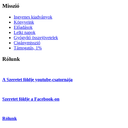
Misszió
Ingyenes kiadványok
Könyveink
Előadások
Lelki napok
Gyógyító összejövetelek
Cigánymisszió
Támogatás, 1%
Rólunk
A Szeretet földje youtube-csatornája
Szeretet földje a Facebook-on
Rólunk