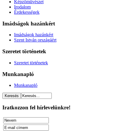
Képzőművészet
Irodalom
Érdekességek
Imádságok hazánkért
Imádságok hazánkért
Szent István országáért
Szeretet történetek
Szeretet történetek
Munkanapló
Munkanapló
Iratkozzon fel hírlevelünkre!