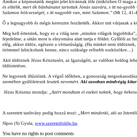
Amikor a képmutatók megint jelet kívánnak tőle (miközben Ő maga a Jel
és elítélik, mert ők bűnbánatot tartottak Jónás szavára, s itt na-gyobb 
Salamon bölcsességét, s itt nagyobb van, mint Salamon.”
(Mt 12, 41-
Ő a legnagyobb és mégis keresztre feszítették. Akkor mit várjanak a k
Meg kell értenünk, hogy ez a világ nem „minden világok legjobbika”, 
fejedelme, a sátán most is elnyomása alatt tartja e földet. Gyűlöli az
elég, akkor üldöz, egészen a vértanúságig. (Ha minket nem üldöznek, a
örömmel lubickolunk benne, nincs szüksége erősebb eszközökre…)
Akit üldöznek Jézus Krisztusért, az Igazságért, az valóban boldog leh
üldöztetésre.
Ne legyenek illúzióink. A végső időkben, a gonoszság megsokasodás
szemében gyűlöletesek lesztek nevemért.
Aki azonban mindvégig kitart
Jézus Krisztus mondja:
„Azért mondtam el ezeket nektek, hogy békess
A szeretett tanítvány pedig hozzá teszi:
„Mert mindenki, aki az Istentől 
Sípos (S) Gyula,
www.szeretetfoldje.hu
You have no rights to post comments