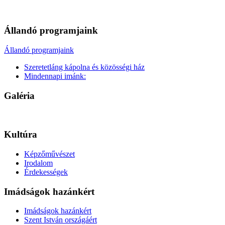
Állandó programjaink
Állandó programjaink
Szeretetláng kápolna és közösségi ház
Mindennapi imánk:
Galéria
Kultúra
Képzőművészet
Irodalom
Érdekességek
Imádságok hazánkért
Imádságok hazánkért
Szent István országáért