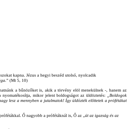
aszokat kapna. Jézus a hegyi beszéd utolsó, nyolcadik
ága.
” (Mt 5, 10)
hatnánk a bűnözőket is, akik a törvény elöl menekülnek -, hanem az
ra nyomatékosítja, mikor jelent boldogságot az üldöztetés:
„Boldogok
agy lesz a mennyben a jutalmatok! Így üldözték előttetek a prófétákat
 prófétákkal. Ő nagyobb a prófétáknál is, Ő az „
út az igazság és az