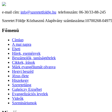
e-mail cím:
info@szeretetfoldje.hu
telefonszám: 06-30/33-88-245
Szeretet Földje Közhasznú Alapítvány számlaszáma:10700268-049
Főmenü
Címlap
A mai napra
Eheti
Hírek, események
Beszámolók, tanúságtételek
Cikkek, írások
Márk evangéliumát olvasva
Hegyi beszéd
Jézus élete
Hiszekegy
Szeretetláng
Galgóczy Erzsébet
Evangelizációs levelek
Videók
Szemináriumok