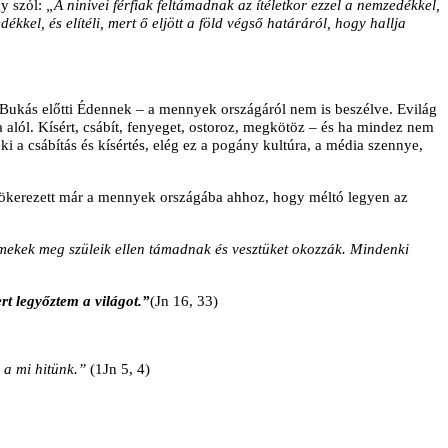
gy szól:
„A ninivei férfiak feltámadnak az ítéletkor ezzel a nemzedékkel,
kkel, és elítéli, mert ő eljött a föld végső határáról, hogy hallja
 Bukás előtti Édennek – a mennyek országáról nem is beszélve. Evilág
a alól. Kísért, csábít, fenyeget, ostoroz, megkötöz – és ha mindez nem
 a csábítás és kísértés, elég ez a pogány kultúra, a média szennye,
legyökerezett már a mennyek országába ahhoz, hogy méltó legyen az
ermekek meg szüleik ellen támadnak és vesztüket okozzák. Mindenki
rt legyőztem a világot.”
(Jn 16, 33)
- a mi hitünk.”
(1Jn 5, 4)