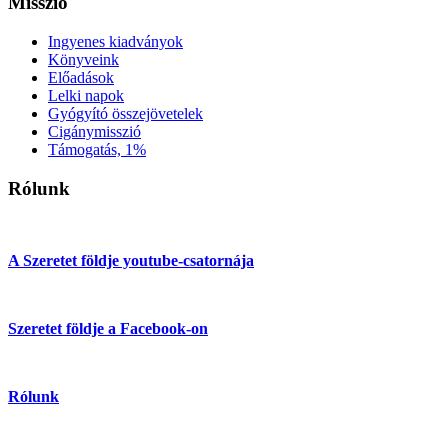
Misszió
Ingyenes kiadványok
Könyveink
Előadások
Lelki napok
Gyógyító összejövetelek
Cigánymisszió
Támogatás, 1%
Rólunk
A Szeretet földje youtube-csatornája
Szeretet földje a Facebook-on
Rólunk