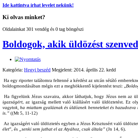
Ide kattintva írhat levelet nekünk!
Ki olvas minket?
Oldalainkat 301 vendég és 0 tag böngészi
Boldogok, akik üldözést szenve
Kategória:
Hegyi beszéd
Megjelent: 2014. április 22. kedd
Ha egy riporter találomra feltenné a kérdést az utcán sétáló emberek
boldogmondásában mégis ezt a meghökkentő kijelentést teszi: „
Boldo
Ha figyelünk Jézus szavaira, akkor láthatjuk, hogy Jézus nem az 
igazságért
, az igazság mellett való kiállásért való üldöztetést. Ez 
vagytok, ha miattam gyaláznak és üldöznek benneteket és hazudozva mi
is.”
((Mt 5, 11-12)
Az igazságért való üldöztetés egyben a Jézus Krisztusért való üldöztet
élet
”, és
„senki sem juthat el az Atyához, csak általa”
(Jn 14, 6).