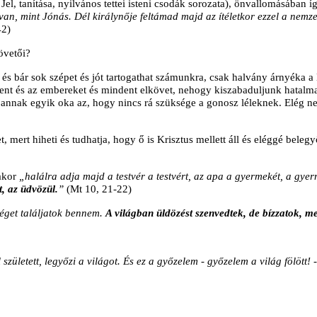
, tanítása, nyilvános tettei isteni csodák sorozata), önvallomásában í
van, mint Jónás. Dél királynője feltámad majd az ítéletkor ezzel a nemzedé
42)
övetői?
és bár sok szépet és jót tartogathat számunkra, csak halvány árnyéka a
 Istent és az embereket és mindent elkövet, nehogy kiszabaduljunk hatalm
nnak egyik oka az, hogy nincs rá szüksége a gonosz léleknek. Elég neki
et, mert hiheti és tudhatja, hogy ő is Krisztus mellett áll és eléggé be
akor
„halálra adja majd a testvér a testvért, az apa a gyermekét, a gy
, az üdvözül.
”
(Mt 10, 21-22)
éget találjatok bennem.
A világban üldözést szenvedtek, de bízzatok, me
született, legyőzi a világot. És ez a győzelem - győzelem a világ fölött! 