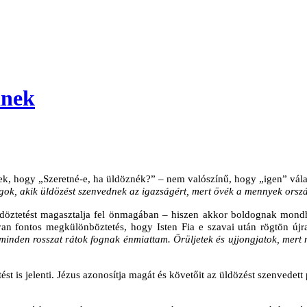
dnek
nek, hogy „Szeretné-e, ha üldöznék?” – nem valószínű, hogy „igen” vál
gok, akik üldözést szenvednek az igazságért, mert övék a mennyek orsz
üldöztetést magasztalja fel önmagában – hiszen akkor boldognak mond
olyan fontos megkülönböztetés, hogy Isten Fia e szavai után rögtön új
nden rosszat rátok fognak énmiattam. Örüljetek és ujjongjatok, mert n
ést is jelenti. Jézus azonosítja magát és követőit az üldözést szenvedett