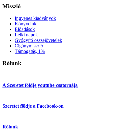
Misszió
Ingyenes kiadványok
Könyveink
Előadások
Lelki napok
Gyógyító összejövetelek
Cigánymisszió
Támogatás, 1%
Rólunk
A Szeretet földje youtube-csatornája
Szeretet földje a Facebook-on
Rólunk