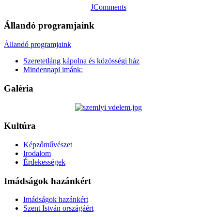
JComments
Állandó programjaink
Állandó programjaink
Szeretetláng kápolna és közösségi ház
Mindennapi imánk:
Galéria
Kultúra
Képzőművészet
Irodalom
Érdekességek
Imádságok hazánkért
Imádságok hazánkért
Szent István országáért