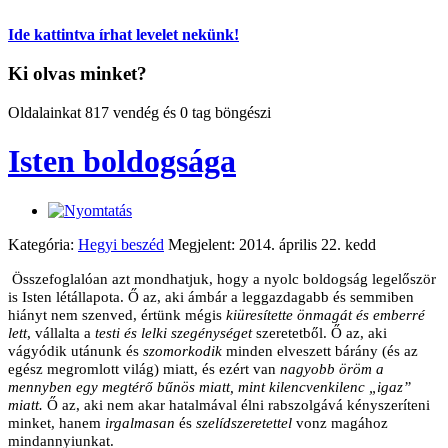
Ide kattintva írhat levelet nekünk!
Ki olvas minket?
Oldalainkat 817 vendég és 0 tag böngészi
Isten boldogsága
Kategória:
Hegyi beszéd
Megjelent: 2014. április 22. kedd
Összefoglalóan azt mondhatjuk, hogy a nyolc boldogság legelőször
is Isten létállapota. Ő az, aki ámbár a leggazdagabb és semmiben
hiányt nem szenved, értünk mégis
kiüresítette önmagát és emberré
lett
, vállalta a
testi és lelki szegénységet
szeretetből. Ő az, aki
vágyódik utánunk és
szomorkodik
minden elveszett bárány (és az
egész megromlott világ) miatt, és ezért van
nagyobb öröm a
mennyben egy megtérő bűnös miatt, mint kilencvenkilenc „igaz”
miatt.
Ő az, aki nem akar hatalmával élni rabszolgává kényszeríteni
minket, hanem
irgalmasan
és
szelíd
szeretettel
vonz magához
mindannyiunkat.