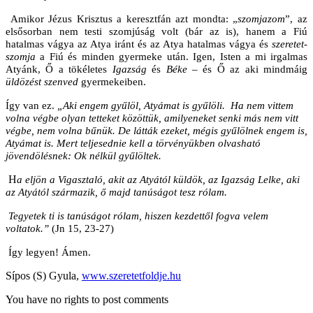
Amikor Jézus Krisztus a keresztfán azt mondta: „
szomjazom
”, az
elsősorban nem testi szomjúság volt (bár az is), hanem a Fiú
hatalmas vágya az Atya iránt és az Atya hatalmas vágya és
szeretet-
szomja
a Fiú és minden gyermeke után. Igen, Isten a mi irgalmas
Atyánk, Ő a tökéletes
Igazság
és
Béke
– és Ő az aki mindmáig
üldözést szenved
gyermekeiben.
Így van ez.
„Aki engem gyűlöl, Atyámat is gyűlöli.
Ha nem vittem
volna végbe olyan tetteket közöttük, amilyeneket senki más nem vitt
végbe, nem volna bűnük. De látták ezeket, mégis gyűlölnek engem is,
Atyámat is. Mert teljesednie kell a törvényükben olvasható
jövendölésnek: Ok nélkül gyűlöltek.
H
a eljön a Vigasztaló, akit az Atyától küldök, az Igazság Lelke, aki
az Atyától származik, ő majd tanúságot tesz rólam.
Tegyetek ti is tanúságot rólam, hiszen kezdettől fogva velem
voltatok.”
(Jn 15, 23-27)
Így legyen! Ámen.
Sípos (S) Gyula,
www.szeretetfoldje.hu
You have no rights to post comments