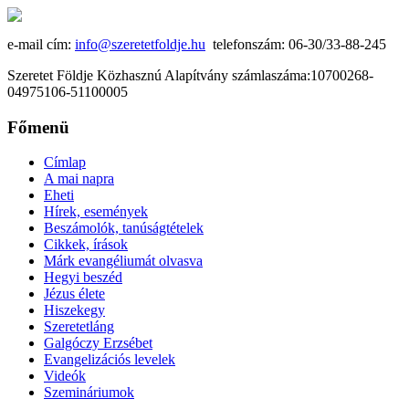
e-mail cím:
info@szeretetfoldje.hu
telefonszám: 06-30/33-88-245
Szeretet Földje Közhasznú Alapítvány számlaszáma:10700268-
04975106-51100005
Főmenü
Címlap
A mai napra
Eheti
Hírek, események
Beszámolók, tanúságtételek
Cikkek, írások
Márk evangéliumát olvasva
Hegyi beszéd
Jézus élete
Hiszekegy
Szeretetláng
Galgóczy Erzsébet
Evangelizációs levelek
Videók
Szemináriumok