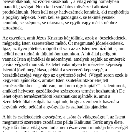
beavatottaknak, az ezoterikusoknak -, a világ eddig homályban
maradt igazságát. Nem kell csodálatos művészeti alkotást
produkálnunk. Nem kell nagy hadvezérnek lennünk, aki meghódítja
a pogány népeket. Nem kell se gazdagnak, se tekintélyesnek
lennünk, se szépnek, se okosnak, se egyik vagy másik néphez
tartozónak.
Az egyetlen, amit Jézus Krisztus kér tőlünk, azok a jócselekedetek,
mégpedig Isten szeretetéhez méltó, Őt megmutató jócselekedetek.
Igaz, az ilyen jótettek mögött ott van az az Istenben bízó hit is, ami
nélkül nem tudnánk túljutni önmagunkon. A hit által pedig ott
vannak Isten ajándékai és adományai, amelyek segítik az emberek
javára végzett munkát. Ez lehet valamilyen természetes képesség
Istentől jövő megáldása, például a szervező képességé, a
beszédkészségé vagy épp az együttérző szívé. (Végső soron ezek is
kegyelmi ajándékok, amiket Isten születésünkkor elrejtett
természetünkben – „mid van, amit nem úgy kaptál?” – talentumok,
amikkel helyesen gazdálkodva százszoros termést hozhatunk.) De
lehet olyan természetfölötti karizmatikus ajándék is, amit a
Szentlélek által szolgálatra kaptunk, hogy az emberek hasznára
legyünk vele, például a gyógyítás és szabadítás ajándéka.
A hit és cselekedetek egységére, a „sóra és világosságra”, az Istent
megmutató szeretetre csodálatos példa Kalkuttai Teréz anya élete.
Egy idő után a világ sem tudta nem észrevenni munkája hősiességét