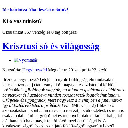
Ide kattintva írhat levelet nekünk!
Ki olvas minket?
Oldalainkat 357 vendég és 0 tag böngészi
Krisztusi só és világosság
Kategória:
Hegyi beszéd
Megjelent: 2014. április 22. kedd
Jézus a hegyi beszéd elején, a nyolc boldogság elmondásakor
teljesen azonosítja tanítványait önmagával és az Istentől küldött
prófétákkal.
„Boldogok vagytok, ha miattam gyaláznak és üldöznek
benneteket és hazudozva minden rosszat rátok fognak énmiattam.
Örüljetek és ujjongjatok, mert nagy lesz a mennyben a jutalmatok!
Így üldözték előttetek a prófétákat is.”
(Mt 5, 11-12) Ebben az
azonosításban azonban nem csak a rosszat, az üldöztetést, és nem is
csak a halál utáni nagy örömet és mennyei jutalmat tárja a hallgatói
elé, hanem a hatalmas, Istentől jövő megbecsültséget is. A
kiválasztottságról és az ezzel járó felelősségről egyaránt beszél