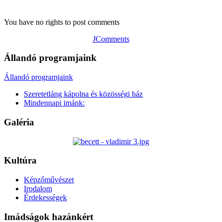
You have no rights to post comments
JComments
Állandó programjaink
Állandó programjaink
Szeretetláng kápolna és közösségi ház
Mindennapi imánk:
Galéria
Kultúra
Képzőművészet
Irodalom
Érdekességek
Imádságok hazánkért