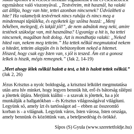
egymáshoz való viszonyával.
„Testvéreim, mit használ, ha valaki
azt állítja, hogy van hite, tettei azonban nincsenek? Üdvözítheti a
hite? Ha valamelyik testvérnek nincs ruhája és nincs meg a
mindennapi tápláléka, és egyiketek így szólna hozzá: „Menj
békében, melegedj, és lakjál jól!”, de nem adnátok meg neki, amire
testének szüksége van, mit használna? Ugyanígy a hit is, ha tettei
nincsenek, magában holt dolog. Azt is mondhatja valaki: „Neked
hited van, nekem meg tetteim.” Ha tettek nélkül megmutatod nekem
a hitedet, tetteim alapján én is bebizonyítom neked a hitemet.
Hiszed, hogy csak egy Isten van, s jól is teszed. Ám ezt a gonosz
lelkek is hiszik, mégis remegnek.”
(Jak 2, 14-19)
„
Mert ahogy lélek nélkül halott a test, a hit is halott tettek nélkül
.”
(Jak 2, 26)
Jézus Krisztus a nyolc boldogság, a krisztusi lelkület megmutatása
után arra hív minket, hogy legyen bennük hit, erő és bátorság rálépni
a jótettek útjára. Merjünk kiállni – a szavak is jótettek, ha a jót
munkálják a hallgatókban – és Krisztus világosságával világítani.
Legyünk só, amely ízt és tartósságot ad – ebben az összeomló
korban is - a világnak. Legyünk város, Isten városa, Isten országa,
amely bennünk és közöttünk van, a beteljesedésig és örökké.
Sípos (S) Gyula (www.szeretetfoldje.hu)