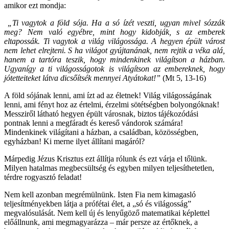
amikor ezt mondja:
„Ti vagytok a föld sója. Ha a só ízét veszti, ugyan mivel sózzák
meg? Nem való egyébre, mint hogy kidobják, s az emberek
eltapossák. Ti vagytok a világ világossága. A hegyen épült várost
nem lehet elrejteni. S ha világot gyújtanának, nem rejtik a véka alá,
hanem a tartóra teszik, hogy mindenkinek világítson a házban.
Ugyanígy a ti világosságotok is világítson az embereknek, hogy
jótetteiteket látva dicsőítsék mennyei Atyátokat!”
(Mt 5, 13-16)
A föld sójának lenni, ami ízt ad az életnek! Világ világosságának
lenni, ami fényt hoz az értelmi, érzelmi sötétségben bolyongóknak!
Messziről látható hegyen épült városnak, biztos tájékozódási
pontnak lenni a megfáradt és kereső vándorok számára!
Mindenkinek világítani a házban, a családban, közösségben,
egyházban! Ki merne ilyet állítani magáról?
Márpedig Jézus Krisztus ezt állítja rólunk és ezt várja el tőlünk.
Milyen hatalmas megbecsültség és egyben milyen teljesíthetetlen,
térdre rogyasztó feladat!
Nem kell azonban megrémülnünk. Isten Fia nem kimagasló
teljesítményekben látja a prófétai élet, a „só és világosság”
megvalósulását. Nem kell új és lenyűgöző matematikai képlettel
előállnunk, ami megmagyarázza – már persze az értőknek, a