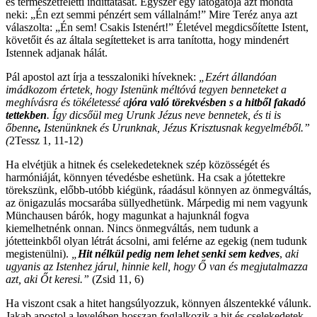
és természetfeletti indíttatását. Egyszer egy látogatója azt mondta
neki: „Én ezt semmi pénzért sem vállalnám!” Mire Teréz anya azt
válaszolta: „Én sem! Csakis Istenért!” Életével megdicsőítette Istent,
követőit és az általa segítetteket is arra tanította, hogy mindenért
Istennek adjanak hálát.
Pál apostol azt írja a tesszaloniki híveknek:
„Ezért állandóan
imádkozom értetek, hogy Istenünk méltóvá tegyen benneteket a
meghívásra és tökéletessé a
jóra való törekvésben s a hitből fakadó
tettekben
.
Így dicsőül meg Urunk Jézus neve bennetek, és ti is
őbenne
,
Istenünknek és Urunknak, Jézus Krisztusnak kegyelméből.”
(
2Tessz 1, 11-12)
Ha elvétjük a hitnek és cselekedeteknek szép közösségét és
harmóniáját, könnyen tévedésbe eshetünk. Ha csak a jótettekre
törekszünk, előbb-utóbb kiégünk, ráadásul könnyen az önmegváltás,
az önigazulás mocsarába süllyedhetünk. Márpedig mi nem vagyunk
Münchausen bárók, hogy magunkat a hajunknál fogva
kiemelhetnénk onnan. Nincs önmegváltás, nem tudunk a
jótetteinkből olyan létrát ácsolni, ami felérne az egekig (nem tudunk
megistenülni).
„
Hit nélkül pedig nem lehet senki sem kedves
,
aki
ugyanis az Istenhez járul, hinnie kell, hogy Ő van és megjutalmazza
azt, aki Őt keresi.”
(Zsid 11, 6)
Ha viszont csak a hitet hangsúlyozzuk, könnyen álszentekké válunk.
Jakab apostol a levelében hosszan foglalkozik a hit és cselekedetek