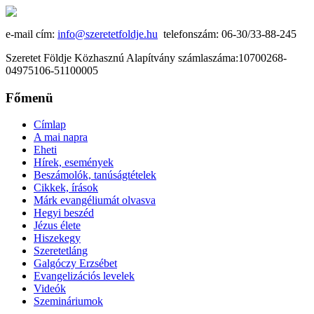
e-mail cím:
info@szeretetfoldje.hu
telefonszám: 06-30/33-88-245
Szeretet Földje Közhasznú Alapítvány számlaszáma:10700268-
04975106-51100005
Főmenü
Címlap
A mai napra
Eheti
Hírek, események
Beszámolók, tanúságtételek
Cikkek, írások
Márk evangéliumát olvasva
Hegyi beszéd
Jézus élete
Hiszekegy
Szeretetláng
Galgóczy Erzsébet
Evangelizációs levelek
Videók
Szemináriumok