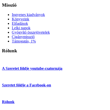
Misszió
Ingyenes kiadványok
Könyveink
Előadások
Lelki napok
Gyógyító összejövetelek
Cigánymisszió
Támogatás, 1%
Rólunk
A Szeretet földje youtube-csatornája
Szeretet földje a Facebook-on
Rólunk