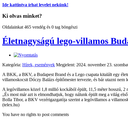
Ide kattintva írhat levelet nekünk!
Ki olvas minket?
Oldalainkat 465 vendég és 0 tag böngészi
Életnagyságú lego-villamos Bud
Kategória:
Hírek, események
Megjelent: 2024. november 23. szomba
A BKK, a BKV, a Budapest Brand és a Lego csapata kitalált egy élet
villamoskocsit Dóczy Balázs építőmester tervezte, és bár utazni nem 
A legóvillamos közel 1,8 millió kockából épült, 11,5 méter hosszú, 2 
„És most már azt is elmondhatjuk, hogy nálunk épült meg a világ els
Bolla Tibor, a BKV vezérigazgatója szerint a legóvillamos a villamosk
(telex.hu)
You have no rights to post comments