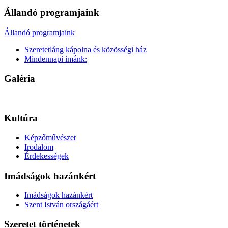
Állandó programjaink
Állandó programjaink
Szeretetláng kápolna és közösségi ház
Mindennapi imánk:
Galéria
Kultúra
Képzőművészet
Irodalom
Érdekességek
Imádságok hazánkért
Imádságok hazánkért
Szent István országáért
Szeretet történetek