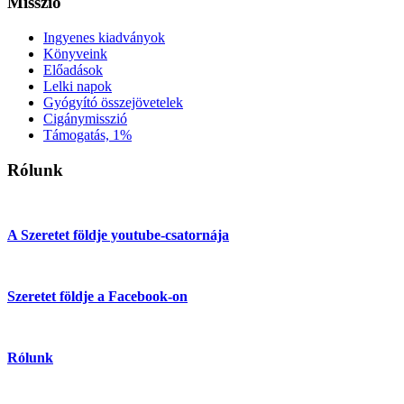
Misszió
Ingyenes kiadványok
Könyveink
Előadások
Lelki napok
Gyógyító összejövetelek
Cigánymisszió
Támogatás, 1%
Rólunk
A Szeretet földje youtube-csatornája
Szeretet földje a Facebook-on
Rólunk