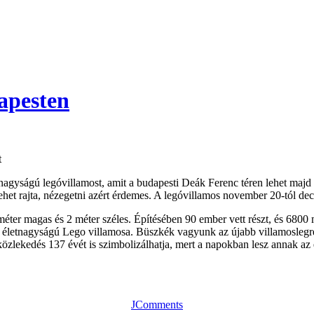
apesten
t
nagyságú legóvillamost, amit a budapesti Deák Ferenc téren lehet maj
lehet rajta, nézegetni azért érdemes. A legóvillamos november 20-tól d
méter magas és 2 méter széles. Építésében 90 ember vett részt, és 6800 
ő életnagyságú Lego villamosa. Büszkék vagyunk az újabb villamoslegr
özlekedés 137 évét is szimbolizálhatja, mert a napokban lesz annak az 
JComments