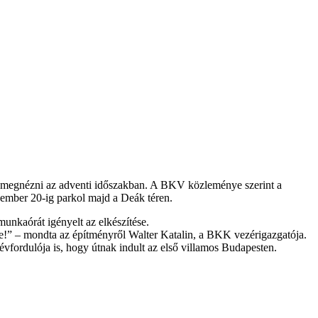
d megnézni az adventi időszakban. A BKV közleménye szerint a
ecember 20-ig parkol majd a Deák téren.
munkaórát igényelt az elkészítése.
e!” – mondta az építményről Walter Katalin, a BKK vezérigazgatója.
évfordulója is, hogy útnak indult az első villamos Budapesten.