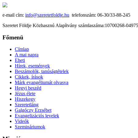
e-mail cím:
info@szeretetfoldje.hu
telefonszám: 06-30/33-88-245
Szeretet Földje Közhasznú Alapítvány számlaszáma:10700268-049
Főmenü
Címlap
A mai napra
Eheti
Hírek, események
Beszámolók, tanúságtételek
Cikkek, írások
Márk evangéliumát olvasva
Hegyi beszéd
Jézus élete
Hiszekegy
Szeretetláng
Galgóczy Erzsébet
Evangelizációs levelek
Videók
Szemináriumok