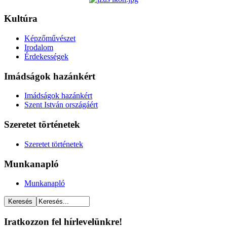
Kultúra
Képzőművészet
Irodalom
Érdekességek
Imádságok hazánkért
Imádságok hazánkért
Szent István országáért
Szeretet történetek
Szeretet történetek
Munkanapló
Munkanapló
Iratkozzon fel hírlevelünkre!