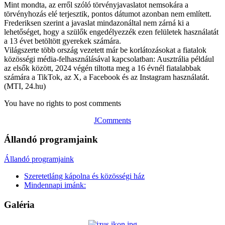
Mint mondta, az erről szóló törvényjavaslatot nemsokára a
törvényhozás elé terjesztik, pontos dátumot azonban nem említett.
Frederiksen szerint a javaslat mindazonáltal nem zárná ki a
lehetőséget, hogy a szülők engedélyezzék ezen felületek használatát
a 13 évet betöltött gyerekek számára.
Világszerte több ország vezetett már be korlátozásokat a fiatalok
közösségi média-felhasználásával kapcsolatban: Ausztrália például
az elsők között, 2024 végén tiltotta meg a 16 évnél fiatalabbak
számára a TikTok, az X, a Facebook és az Instagram használatát.
(MTI, 24.hu)
You have no rights to post comments
JComments
Állandó programjaink
Állandó programjaink
Szeretetláng kápolna és közösségi ház
Mindennapi imánk:
Galéria