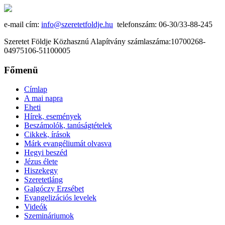
e-mail cím:
info@szeretetfoldje.hu
telefonszám: 06-30/33-88-245
Szeretet Földje Közhasznú Alapítvány számlaszáma:10700268-
04975106-51100005
Főmenü
Címlap
A mai napra
Eheti
Hírek, események
Beszámolók, tanúságtételek
Cikkek, írások
Márk evangéliumát olvasva
Hegyi beszéd
Jézus élete
Hiszekegy
Szeretetláng
Galgóczy Erzsébet
Evangelizációs levelek
Videók
Szemináriumok