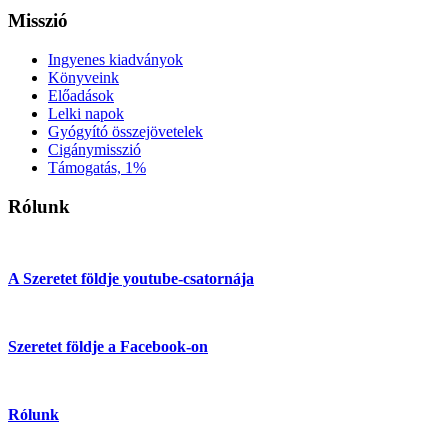
Misszió
Ingyenes kiadványok
Könyveink
Előadások
Lelki napok
Gyógyító összejövetelek
Cigánymisszió
Támogatás, 1%
Rólunk
A Szeretet földje youtube-csatornája
Szeretet földje a Facebook-on
Rólunk