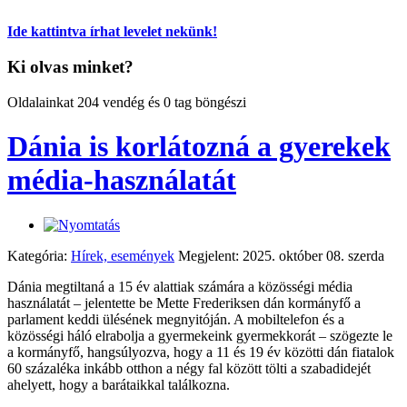
Ide kattintva írhat levelet nekünk!
Ki olvas minket?
Oldalainkat 204 vendég és 0 tag böngészi
Dánia is korlátozná a gyerekek
média-használatát
Kategória:
Hírek, események
Megjelent: 2025. október 08. szerda
Dánia megtiltaná a 15 év alattiak számára a közösségi média
használatát – jelentette be Mette Frederiksen dán kormányfő a
parlament keddi ülésének megnyitóján. A mobiltelefon és a
közösségi háló elrabolja a gyermekeink gyermekkorát – szögezte le
a kormányfő, hangsúlyozva, hogy a 11 és 19 év közötti dán fiatalok
60 százaléka inkább otthon a négy fal között tölti a szabadidejét
ahelyett, hogy a barátaikkal találkozna.