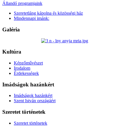
Állandó programjaink
Szeretetláng kápolna és közösségi ház
Mindennapi imánk:
Galéria
Kultúra
Képzőművészet
Irodalom
Érdekességek
Imádságok hazánkért
Imádságok hazánkért
Szent István országáért
Szeretet történetek
Szeretet történetek