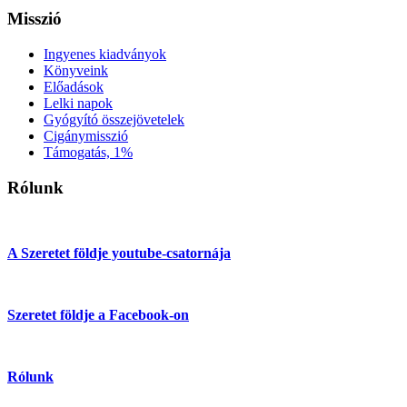
Misszió
Ingyenes kiadványok
Könyveink
Előadások
Lelki napok
Gyógyító összejövetelek
Cigánymisszió
Támogatás, 1%
Rólunk
A Szeretet földje youtube-csatornája
Szeretet földje a Facebook-on
Rólunk