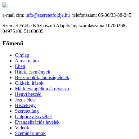
e-mail cím:
info@szeretetfoldje.hu
telefonszám: 06-30/33-88-245
Szeretet Földje Közhasznú Alapítvány számlaszáma:10700268-
04975106-51100005
Főmenü
Címlap
A mai napra
Eheti
Hírek, események
Beszámolók, tanúságtételek
Cikkek, írások
Márk evangéliumát olvasva
Hegyi beszéd
Jézus élete
Hiszekegy
Szeretetláng
Galgóczy Erzsébet
Evangelizációs levelek
Videók
Szemináriumok