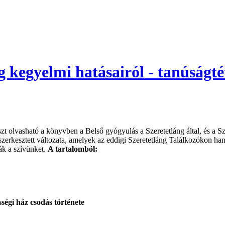
g kegyelmi hatásairól - tanúságté
szt olvasható a könyvben a Belső gyógyulás a Szeretetláng által, és a 
 szerkesztett változata, amelyek az eddigi Szeretetláng Találkozókon ha
ák a szívünket.
A tartalomból:
sségi ház csodás története