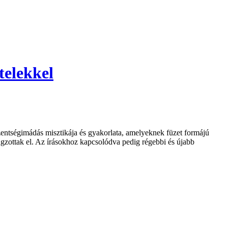
telekkel
Szentségimádás misztikája és gyakorlata, amelyeknek füzet formájú
ngzottak el. Az írásokhoz kapcsolódva pedig régebbi és újabb