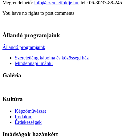
Megrendelhető:
info@szeretetfoldje.hu
, tel.: 06-30/33-88-245
You have no rights to post comments
Állandó programjaink
Állandó programjaink
Szeretetláng kápolna és közösségi ház
Mindennapi imánk:
Galéria
Kultúra
Képzőművészet
Irodalom
Érdekességek
Imádságok hazánkért