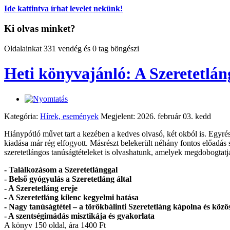
Ide kattintva írhat levelet nekünk!
Ki olvas minket?
Oldalainkat 331 vendég és 0 tag böngészi
Heti könyvajánló: A Szeretetlán
Kategória:
Hírek, események
Megjelent: 2026. február 03. kedd
Hiánypótló művet tart a kezében a kedves olvasó, két okból is. Egyré
kiadása már rég elfogyott. Másrészt belekerült néhány fontos előadás
szeretetlángos tanúságtételeket is olvashatunk, amelyek megdobogtatj
- Találkozásom a Szeretetlánggal
- Belső gyógyulás a Szeretetláng által
- A Szeretetláng ereje
- A Szeretetláng kilenc kegyelmi hatása
- Nagy tanúságtétel – a törökbálinti Szeretetláng kápolna és közö
- A szentségimádás misztikája és gyakorlata
A könyv 150 oldal, ára 1400 Ft