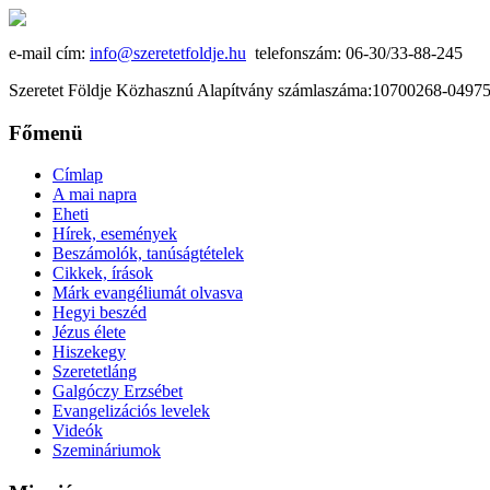
e-mail cím:
info@szeretetfoldje.hu
telefonszám: 06-30/33-88-245
Szeretet Földje Közhasznú Alapítvány számlaszáma:10700268-049
Főmenü
Címlap
A mai napra
Eheti
Hírek, események
Beszámolók, tanúságtételek
Cikkek, írások
Márk evangéliumát olvasva
Hegyi beszéd
Jézus élete
Hiszekegy
Szeretetláng
Galgóczy Erzsébet
Evangelizációs levelek
Videók
Szemináriumok