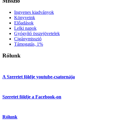
Misszió
Ingyenes kiadványok
Könyveink
Előadások
Lelki napok
Gyógyító összejövetelek
Cigánymisszió
Támogatás, 1%
Rólunk
A Szeretet földje youtube-csatornája
Szeretet földje a Facebook-on
Rólunk