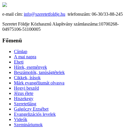
e-mail cím:
info@szeretetfoldje.hu
telefonszám: 06-30/33-88-245
Szeretet Földje Közhasznú Alapítvány számlaszáma:10700268-
04975106-51100005
Főmenü
Címlap
A mai napra
Eheti
Hírek, események
Beszámolók, tanúságtételek
Cikkek, írások
Márk evangéliumát olvasva
Hegyi beszéd
Jézus élete
Hiszekegy
Szeretetláng
Galgóczy Erzsébet
Evangelizációs levelek
Videók
Szemináriumok