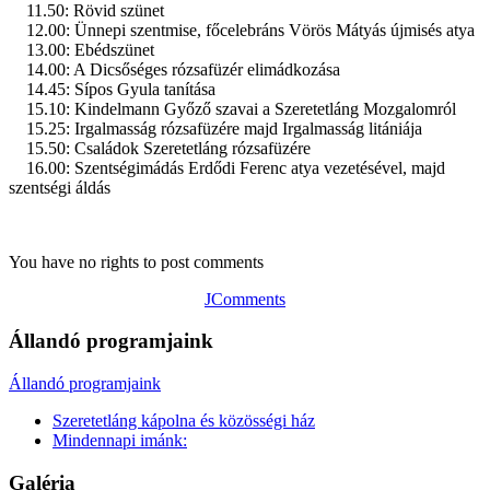
11.50: Rövid szünet
12.00: Ünnepi szentmise, főcelebráns Vörös Mátyás újmisés atya
13.00: Ebédszünet
14.00: A Dicsőséges rózsafüzér elimádkozása
14.45: Sípos Gyula tanítása
15.10: Kindelmann Győző szavai a Szeretetláng Mozgalomról
15.25: Irgalmasság rózsafüzére majd Irgalmasság litániája
15.50: Családok Szeretetláng rózsafüzére
16.00: Szentségimádás Erdődi Ferenc atya vezetésével, majd
szentségi áldás
You have no rights to post comments
JComments
Állandó programjaink
Állandó programjaink
Szeretetláng kápolna és közösségi ház
Mindennapi imánk:
Galéria