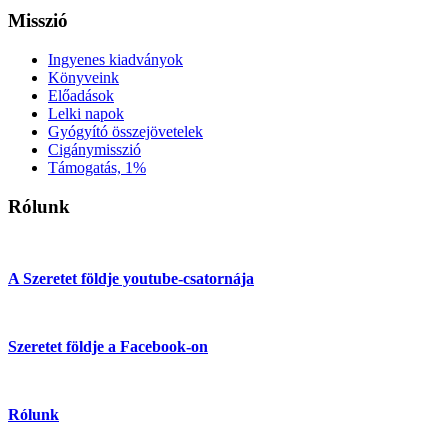
Misszió
Ingyenes kiadványok
Könyveink
Előadások
Lelki napok
Gyógyító összejövetelek
Cigánymisszió
Támogatás, 1%
Rólunk
A Szeretet földje youtube-csatornája
Szeretet földje a Facebook-on
Rólunk