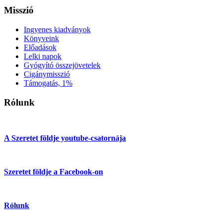
Misszió
Ingyenes kiadványok
Könyveink
Előadások
Lelki napok
Gyógyító összejövetelek
Cigánymisszió
Támogatás, 1%
Rólunk
A Szeretet földje youtube-csatornája
Szeretet földje a Facebook-on
Rólunk