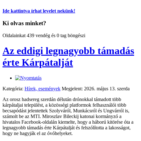
Ide kattintva írhat levelet nekünk!
Ki olvas minket?
Oldalainkat 439 vendég és 0 tag böngészi
Az eddigi legnagyobb támadás
érte Kárpátalját
Kategória:
Hírek, események
Megjelent: 2026. május 13. szerda
Az orosz hadsereg szerdán délután drónokkal támadott több
kárpátaljai települést, a közösségi platformok felhasználói több
becsapódást jelentettek Szolyváról, Munkácsról és Ungvárról is,
számolt be az MTI. Miroszlav Bileckij katonai kormányzó a
hivatalos Facebook-oldalán kiemelte, hogy a háború kitörése óta a
legnagyobb támadás érte Kárpátalját és felszólította a lakosságot,
hogy ne hagyják el az óvóhelyeket.