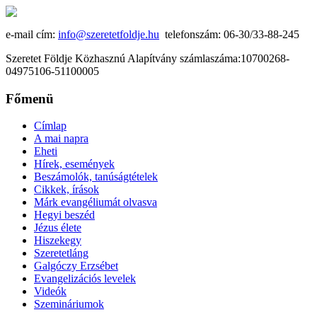
e-mail cím:
info@szeretetfoldje.hu
telefonszám: 06-30/33-88-245
Szeretet Földje Közhasznú Alapítvány számlaszáma:10700268-
04975106-51100005
Főmenü
Címlap
A mai napra
Eheti
Hírek, események
Beszámolók, tanúságtételek
Cikkek, írások
Márk evangéliumát olvasva
Hegyi beszéd
Jézus élete
Hiszekegy
Szeretetláng
Galgóczy Erzsébet
Evangelizációs levelek
Videók
Szemináriumok