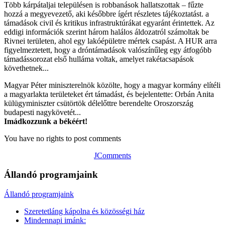
Több kárpátaljai településen is robbanások hallatszottak – fűzte
hozzá a megyevezető, aki későbbre ígért részletes tájékoztatást. a
támadások civil és kritikus infrastruktúrákat egyaránt érintettek. Az
eddigi információk szerint három halálos áldozatról számoltak be
Rivnei területen, ahol egy lakóépületre mértek csapást. A HUR arra
figyelmeztetett, hogy a dróntámadások valószínűleg egy átfogóbb
támadássorozat első hulláma voltak, amelyet rakétacsapások
követhetnek...
Magyar Péter miniszterelnök közölte, hogy a magyar kormány elítéli
a magyarlakta területeket ért támadást, és bejelentette: Orbán Anita
külügyminiszter csütörtök délelőttre berendelte Oroszország
budapesti nagykövetét...
Imádkozzunk a békéért!
You have no rights to post comments
JComments
Állandó programjaink
Állandó programjaink
Szeretetláng kápolna és közösségi ház
Mindennapi imánk: