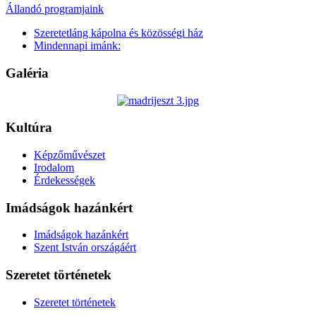
Állandó programjaink
Szeretetláng kápolna és közösségi ház
Mindennapi imánk:
Galéria
Kultúra
Képzőművészet
Irodalom
Érdekességek
Imádságok hazánkért
Imádságok hazánkért
Szent István országáért
Szeretet történetek
Szeretet történetek