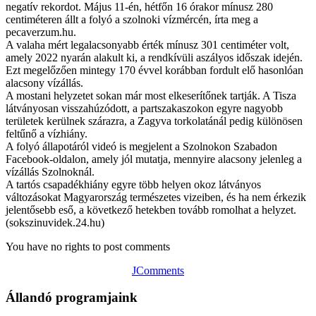
negatív rekordot. Május 11-én, hétfőn 16 órakor mínusz 280
centiméteren állt a folyó a szolnoki vízmércén, írta meg a
pecaverzum.hu.
A valaha mért legalacsonyabb érték mínusz 301 centiméter volt,
amely 2022 nyarán alakult ki, a rendkívüli aszályos időszak idején.
Ezt megelőzően mintegy 170 évvel korábban fordult elő hasonlóan
alacsony vízállás.
A mostani helyzetet sokan már most elkeserítőnek tartják. A Tisza
látványosan visszahúzódott, a partszakaszokon egyre nagyobb
területek kerülnek szárazra, a Zagyva torkolatánál pedig különösen
feltűnő a vízhiány.
A folyó állapotáról videó is megjelent a Szolnokon Szabadon
Facebook-oldalon, amely jól mutatja, mennyire alacsony jelenleg a
vízállás Szolnoknál.
A tartós csapadékhiány egyre több helyen okoz látványos
változásokat Magyarország természetes vizeiben, és ha nem érkezik
jelentősebb eső, a következő hetekben tovább romolhat a helyzet.
(sokszinuvidek.24.hu)
You have no rights to post comments
JComments
Állandó programjaink