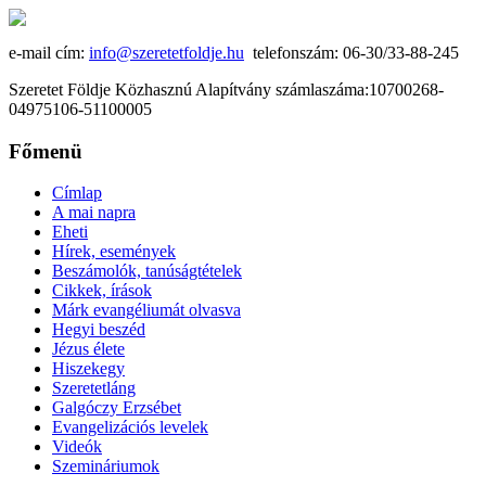
e-mail cím:
info@szeretetfoldje.hu
telefonszám: 06-30/33-88-245
Szeretet Földje Közhasznú Alapítvány számlaszáma:10700268-
04975106-51100005
Főmenü
Címlap
A mai napra
Eheti
Hírek, események
Beszámolók, tanúságtételek
Cikkek, írások
Márk evangéliumát olvasva
Hegyi beszéd
Jézus élete
Hiszekegy
Szeretetláng
Galgóczy Erzsébet
Evangelizációs levelek
Videók
Szemináriumok