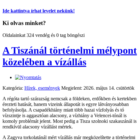
Ide kattintva írhat levelet nekünk!
Ki olvas minket?
Oldalainkat 324 vendég és 0 tag böngészi
A Tiszánál történelmi mélypont
közelében a vízállás
Kategória:
Hírek, események
Megjelent: 2026. május 14. csütörtök
A régóta tartó szárazság nemcsak a földeken, erdőkben és kertekben
érezteti hatását, hanem vizeink állapotát is egyre látványosabban
befolyásolja. A csapadékhiány miatt több hazai vízfolyás és tó
vízszintje is aggasztóan alacsony, a vízhiány a Velencei-tónál is
komoly problémát jelent. Most pedig a Tisza szolnoki szakaszánál is
rendkívül alacsony vízállást mértek.
A Zagyva torkolatánál mért vízállás már megközelítette a történelmi