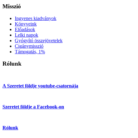
Misszió
Ingyenes kiadványok
Könyveink
Előadások
Lelki napok
Gyógyító összejövetelek
Cigánymisszió
Támogatás, 1%
Rólunk
A Szeretet földje youtube-csatornája
Szeretet földje a Facebook-on
Rólunk