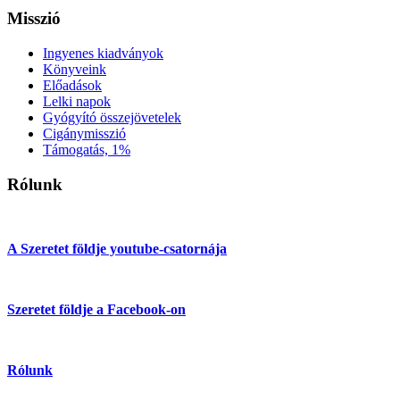
Misszió
Ingyenes kiadványok
Könyveink
Előadások
Lelki napok
Gyógyító összejövetelek
Cigánymisszió
Támogatás, 1%
Rólunk
A Szeretet földje youtube-csatornája
Szeretet földje a Facebook-on
Rólunk