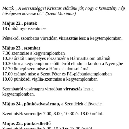
Mottó: „A keresztséggel Krisztus előttünk jár, hogy a keresztény nép
hűségesen kövesse őt.” (Szent Maximus)
Május 22., péntek
18 órától nyitószentmise
Péntekről szombatra virradóan
virrasztás
lesz a kegytemplomban.
Május 23., szombat
7.30 szentmise a kegytemplomban
10.30 órától ünnepélyes rózsafüzér a Hármashalom-oltárnál
10.30-kor a kegytemplom előtti térről elindul a kordon a Nyeregbe
12.30 ünnepi szentmise a Hármashalom-oltárnál
17.00 csángó mise a Szent Péter és Pál-plébániatemplomban
18.00 pünkösdi vigília-szentmise a kegytemplomban
Szombatról vasárnapra virradóan
virrasztás
lesz a
kegytemplomban.
Május 24., pünkösdvasárnap,
a Szentlélek eljövetele
Szentmisék sorrendje: 7.00, 8.00, 10.30 és 18.00 órától.
Május 25., pünkösdhétfő
Szentmisék sorrendje: 8.00, 10.30 és 18.00 órától.