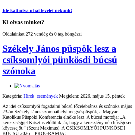
Ide kattintva írhat levelet nekünk!
Ki olvas minket?
Oldalainkat 272 vendég és 0 tag böngészi
Székely János püspök lesz a
csíksomlyói pünkösdi búcsú
szónoka
Kategória:
Hírek, események
Megjelent: 2026. május 15. péntek
Az idei csíksomlyói fogadalmi búcsú főcelebránsa és szónoka május
23-án Székely János szombathelyi megyéspüspök, a Magyar
Katolikus Püspöki Konferencia elnöke lesz. A búcsú mottója: „A
keresztséggel Krisztus előttünk jár, hogy a keresztény nép hűségesen
kövesse őt.” (Szent Maximus). A CSÍKSOMLYÓI PÜNKÖSDI
BÚCSÚ 2026 – PROGRAMJA: