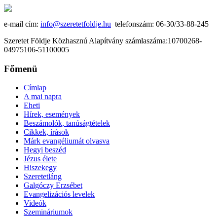
e-mail cím:
info@szeretetfoldje.hu
telefonszám: 06-30/33-88-245
Szeretet Földje Közhasznú Alapítvány számlaszáma:10700268-
04975106-51100005
Főmenü
Címlap
A mai napra
Eheti
Hírek, események
Beszámolók, tanúságtételek
Cikkek, írások
Márk evangéliumát olvasva
Hegyi beszéd
Jézus élete
Hiszekegy
Szeretetláng
Galgóczy Erzsébet
Evangelizációs levelek
Videók
Szemináriumok