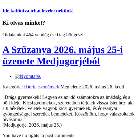
Ide kattintva írhat levelet nekünk!
Ki olvas minket?
Oldalainkat 464 vendég és 0 tag böngészi
A Szűzanya 2026. május 25-i
üzenete Medjugorjéból
Kategória:
Hírek, események
Megjelent: 2026. május 26. kedd
"Drága gyermekek! Legyen ez az idő számotokra az imádság és a
böjt ideje. Kicsi gyermekek, szeretetben térjetek vissza Istenhez, aki
a ti békétek. Veletek vagyok kicsi gyermekek, és édesanyai
gyöngédséggel szeretlek benneteket. Köszönöm, hogy válaszoltatok
hívásomra."
(Medjugorje, 2026. május 25.)
You have no rights to post comments