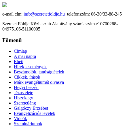
e-mail cím:
info@szeretetfoldje.hu
telefonszám: 06-30/33-88-245
Szeretet Földje Közhasznú Alapítvány számlaszáma:10700268-
04975106-51100005
Főmenü
Címlap
A mai napra
Eheti
Hírek, események
Beszámolók, tanúságtételek
Cikkek, írások
Márk evangéliumát olvasva
Hegyi beszéd
Jézus élete
Hiszekegy
Szeretetláng
Galgóczy Erzsébet
Evangelizációs levelek
Videók
Szemináriumok