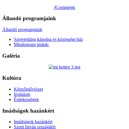
JComments
Állandó programjaink
Állandó programjaink
Szeretetláng kápolna és közösségi ház
Mindennapi imánk:
Galéria
Kultúra
Képzőművészet
Irodalom
Érdekességek
Imádságok hazánkért
Imádságok hazánkért
Szent István országáért