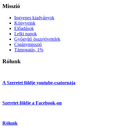
Misszió
Ingyenes kiadványok
Könyveink
Előadások
Lelki napok
Gyógyító összejövetelek
Cigánymisszió
Támogatás, 1%
Rólunk
A Szeretet földje youtube-csatornája
Szeretet földje a Facebook-on
Rólunk