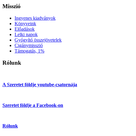
Misszió
Ingyenes kiadványok
Könyveink
Előadások
Lelki napok
Gyógyító összejövetelek
Cigánymisszió
Támogatás, 1%
Rólunk
A Szeretet földje youtube-csatornája
Szeretet földje a Facebook-on
Rólunk