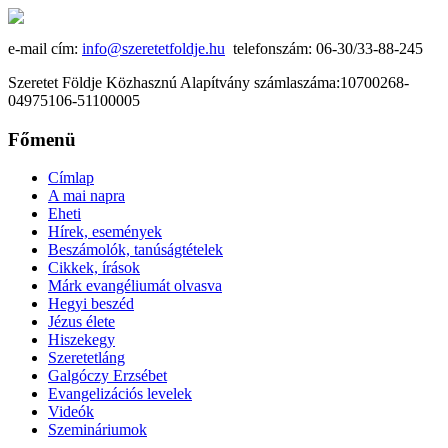
e-mail cím:
info@szeretetfoldje.hu
telefonszám: 06-30/33-88-245
Szeretet Földje Közhasznú Alapítvány számlaszáma:10700268-
04975106-51100005
Főmenü
Címlap
A mai napra
Eheti
Hírek, események
Beszámolók, tanúságtételek
Cikkek, írások
Márk evangéliumát olvasva
Hegyi beszéd
Jézus élete
Hiszekegy
Szeretetláng
Galgóczy Erzsébet
Evangelizációs levelek
Videók
Szemináriumok