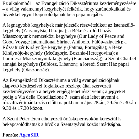
Ez alkalomból – az Evangelizáció Dikasztériuma kezdeményezésére
– a világ valamennyi kegyhelyét felkérik, hogy zarándokaikkal és
híveikkel együtt kapcsolódjanak be a pápa imájába.
A legnagyobb kegyhelyek már jelezték részvételüket: az Istenszülő-
kegyhely (Zarvanytsia, Ukrajna); a Béke és a Jó Utazás
Miasszonyunk nemzetközi kegyhelye (Our Lady of Peace and
Good Voyage International Shrine, Antipolo, Fülöp-szigetek); a
Rózsafüzér Királynője-kegyhely (Fatima, Portugália); a Béke
Királynője-kegyhely (Međugorje, Bosznia-Hercegovina); a
Lourdes-i Miasszonyunk-kegyhely (Franciaország); a Szent Charbel
annajai kegyhelye (Büblosz, Libanon); a loretói Szent Ház pápai
kegyhely (Olaszország).
Az Evangelizáció Dikasztériuma a világ evangelizációjának
alapvető kérdéseivel foglalkozó részlege által szervezett
kezdeményezésen a helyek erejéig lehet részt venni; a jegyeket
pedig a Via della Conciliazione 7. szám alatt lehet átvenni a
rózsafüzér imádkozása előtti napokban: május 28-án, 29-én és 30-án
9.30 és 17.30 között.
A Szent Péter téren elhelyezett óriásképernyőkön keresztül is
bekapcsolódhatnak a hívők a Szentatyával közös imádságba.
Forrás:
AgenSIR