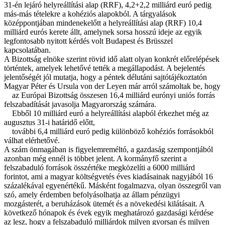
31-én lejáró helyreállítási alap (RRF), 4,2+2,2 milliárd euró pedig
más-más tételekre a kohéziós alapokból. A tárgyalások
középpontjában mindenekelőtt a helyreállítási alap (RRF) 10,4
milliárd eurós kerete állt, amelynek sorsa hosszú ideje az egyik
legfontosabb nyitott kérdés volt Budapest és Brüsszel
kapcsolatában.
A Bizottság elnöke szerint rövid idő alatt olyan konkrét előrelépések
történtek, amelyek lehetővé tették a megállapodást. A bejelentés
jelentőségét jól mutatja, hogy a péntek délutáni sajtótájékoztatón
Magyar Péter és Ursula von der Leyen már arról számoltak be, hogy
az Európai Bizottság összesen 16,4 milliárd eurónyi uniós forrás
felszabadítását javasolja Magyarország számára.
Ebből 10 milliárd euró a helyreállítási alapból érkezhet még az
augusztus 31-i határidő előtt,
további 6,4 milliárd euró pedig különböző kohéziós forrásokból
válhat elérhetővé.
A szám önmagában is figyelemreméltó, a gazdaság szempontjából
azonban még ennél is többet jelent. A kormányfő szerint a
felszabaduló források összértéke megközelíti a 6000 milliárd
forintot, ami a magyar költségvetés éves kiadásainak nagyjából 16
százalékával egyenértékű. Másként fogalmazva, olyan összegről van
szó, amely érdemben befolyásolhatja az állam pénzügyi
mozgásterét, a beruházások ütemét és a növekedési kilátásait. A
következő hónapok és évek egyik meghatározó gazdasági kérdése
az lesz, hogy a felszabaduló milliárdok milyen gyorsan és milyen