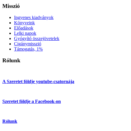
Misszió
Ingyenes kiadványok
Könyveink
Előadások
Lelki napok
Gyógyító összejövetelek
Cigánymisszió
Támogatás, 1%
Rólunk
A Szeretet földje youtube-csatornája
Szeretet földje a Facebook-on
Rólunk