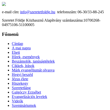
e-mail cím:
info@szeretetfoldje.hu
telefonszám: 06-30/33-88-245
Szeretet Földje Közhasznú Alapítvány számlaszáma:10700268-
04975106-51100005
Főmenü
Címlap
A mai napra
Eheti
Hírek, események
Beszámolók, tanúságtételek
Cikkek, írások
Márk evangéliumát olvasva
Hegyi beszéd
Jézus élete
Hiszekegy
Szeretetláng
Galgóczy Erzsébet
Evangelizációs levelek
Videók
Szemináriumok