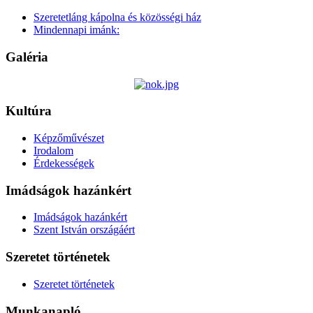
Szeretetláng kápolna és közösségi ház
Mindennapi imánk:
Galéria
Kultúra
Képzőművészet
Irodalom
Érdekességek
Imádságok hazánkért
Imádságok hazánkért
Szent István országáért
Szeretet történetek
Szeretet történetek
Munkanapló