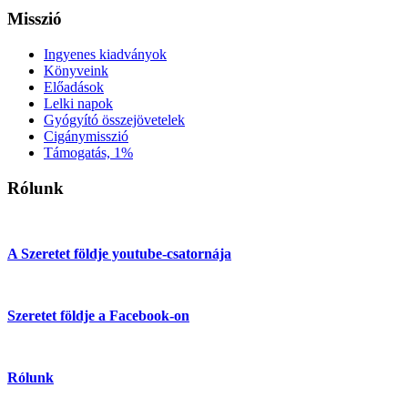
Misszió
Ingyenes kiadványok
Könyveink
Előadások
Lelki napok
Gyógyító összejövetelek
Cigánymisszió
Támogatás, 1%
Rólunk
A Szeretet földje youtube-csatornája
Szeretet földje a Facebook-on
Rólunk