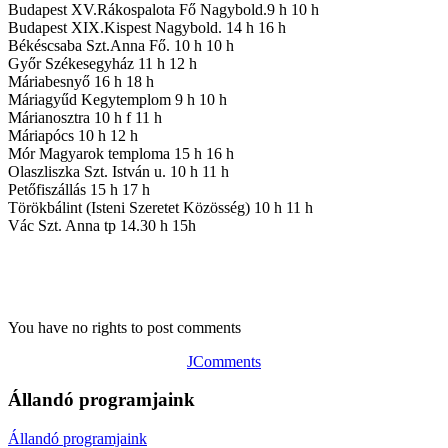
Budapest XV.Rákospalota Fő Nagybold.9 h 10 h
Budapest XIX.Kispest Nagybold. 14 h 16 h
Békéscsaba Szt.Anna Fő. 10 h 10 h
Győr Székesegyház 11 h 12 h
Máriabesnyő 16 h 18 h
Máriagyűd Kegytemplom 9 h 10 h
Márianosztra 10 h f 11 h
Máriapócs 10 h 12 h
Mór Magyarok temploma 15 h 16 h
Olaszliszka Szt. István u. 10 h 11 h
Petőfiszállás 15 h 17 h
Törökbálint (Isteni Szeretet Közösség) 10 h 11 h
Vác Szt. Anna tp 14.30 h 15h
You have no rights to post comments
JComments
Állandó programjaink
Állandó programjaink