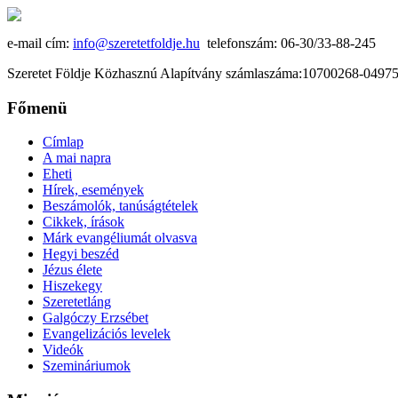
e-mail cím:
info@szeretetfoldje.hu
telefonszám: 06-30/33-88-245
Szeretet Földje Közhasznú Alapítvány számlaszáma:10700268-049
Főmenü
Címlap
A mai napra
Eheti
Hírek, események
Beszámolók, tanúságtételek
Cikkek, írások
Márk evangéliumát olvasva
Hegyi beszéd
Jézus élete
Hiszekegy
Szeretetláng
Galgóczy Erzsébet
Evangelizációs levelek
Videók
Szemináriumok