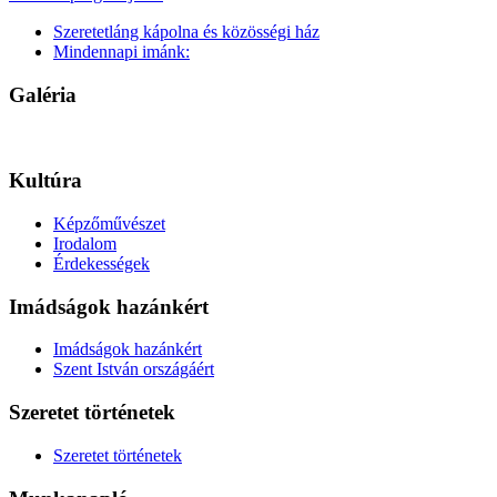
Szeretetláng kápolna és közösségi ház
Mindennapi imánk:
Galéria
Kultúra
Képzőművészet
Irodalom
Érdekességek
Imádságok hazánkért
Imádságok hazánkért
Szent István országáért
Szeretet történetek
Szeretet történetek