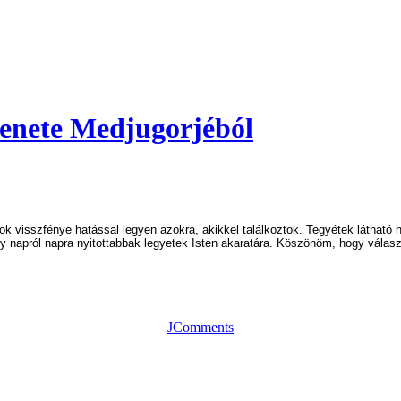
zenete Medjugorjéból
visszfénye hatással legyen azokra, akikkel találkoztok. Tegyétek látható he
napról napra nyitottabbak legyetek Isten akaratára. Köszönöm, hogy válasz
JComments