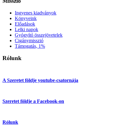
Misszió
Ingyenes kiadványok
Könyveink
Előadások
Lelki napok
Gyógyító összejövetelek
Cigánymisszió
Támogatás, 1%
Rólunk
A Szeretet földje youtube-csatornája
Szeretet földje a Facebook-on
Rólunk