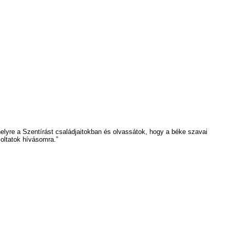
lyre a Szentírást családjaitokban és olvassátok, hogy a béke szavai
oltatok hívásomra.”