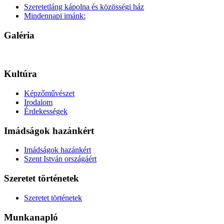
Szeretetláng kápolna és közösségi ház
Mindennapi imánk:
Galéria
Kultúra
Képzőművészet
Irodalom
Érdekességek
Imádságok hazánkért
Imádságok hazánkért
Szent István országáért
Szeretet történetek
Szeretet történetek
Munkanapló