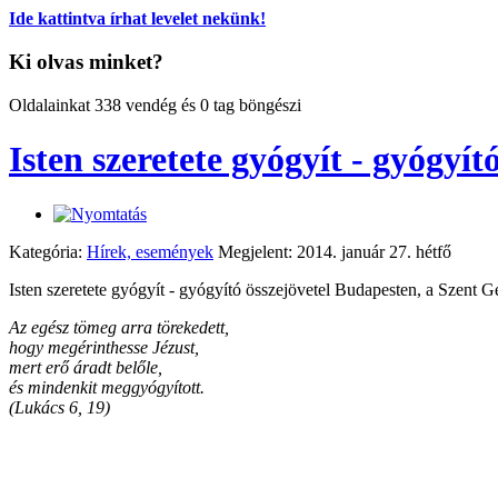
Ide kattintva írhat levelet nekünk!
Ki olvas minket?
Oldalainkat 338 vendég és 0 tag böngészi
Isten szeretete gyógyít - gyógyí
Kategória:
Hírek, események
Megjelent: 2014. január 27. hétfő
Isten szeretete gyógyít - gyógyító összejövetel Budapesten, a Szent Ge
Az egész tömeg arra törekedett,
hogy megérinthesse Jézust,
mert erő áradt belőle,
és mindenkit meggyógyított.
(Lukács 6, 19)