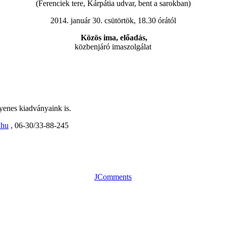
(Ferenciek tere, Kárpátia udvar, bent a sarokban)
2014. január 30. csütörtök, 18.30 órától
Közös ima, előadás,
közbenjáró imaszolgálat
gyenes kiadványaink is.
.hu
, 06-30/33-88-245
JComments