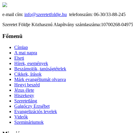
e-mail cím:
info@szeretetfoldje.hu
telefonszám: 06-30/33-88-245
Szeretet Földje Közhasznú Alapítvány számlaszáma:10700268-049
Főmenü
Címlap
A mai napra
Eheti
Hírek, események
Beszámolók, tanúságtételek
Cikkek, írások
Márk evangéliumát olvasva
Hegyi beszéd
Jézus élete
Hiszekegy
Szeretetláng
Galgóczy Erzsébet
Evangelizációs levelek
Videók
Szemináriumok