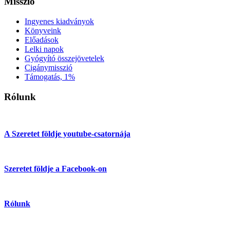
Misszió
Ingyenes kiadványok
Könyveink
Előadások
Lelki napok
Gyógyító összejövetelek
Cigánymisszió
Támogatás, 1%
Rólunk
A Szeretet földje youtube-csatornája
Szeretet földje a Facebook-on
Rólunk