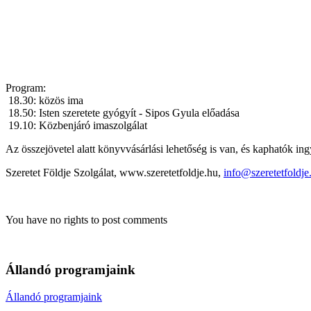
Program:
18.30: közös ima
18.50: Isten szeretete gyógyít - Sipos Gyula előadása
19.10: Közbenjáró imaszolgálat
Az összejövetel alatt könyvvásárlási lehetőség is van, és kaphatók in
Szeretet Földje Szolgálat, www.szeretetfoldje.hu,
info@szeretetfoldje
You have no rights to post comments
Állandó programjaink
Állandó programjaink