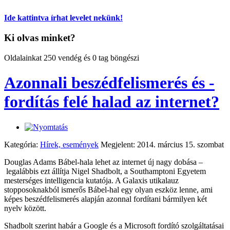
Ide kattintva írhat levelet nekünk!
Ki olvas minket?
Oldalainkat 250 vendég és 0 tag böngészi
Azonnali beszédfelismerés és -
fordítás felé halad az internet?
Kategória:
Hírek, események
Megjelent: 2014. március 15. szombat
Douglas Adams Bábel-hala lehet az internet új nagy dobása –
legalábbis ezt állítja Nigel Shadbolt, a Southamptoni Egyetem
mesterséges intelligencia kutatója. A Galaxis utikalauz
stopposoknakból ismerős Bábel-hal egy olyan eszköz lenne, ami
képes beszédfelismerés alapján azonnal fordítani bármilyen két
nyelv között.
Shadbolt szerint habár a Google és a Microsoft fordító szolgáltatásai