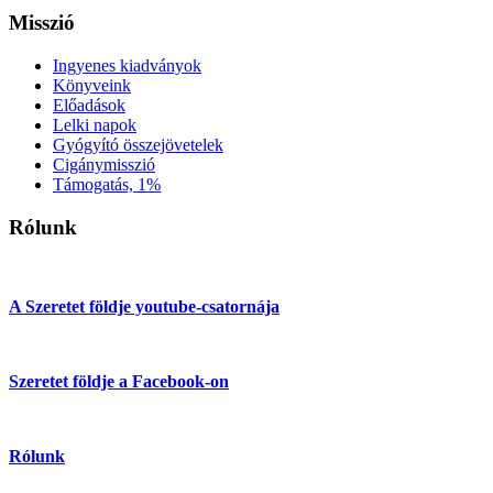
Misszió
Ingyenes kiadványok
Könyveink
Előadások
Lelki napok
Gyógyító összejövetelek
Cigánymisszió
Támogatás, 1%
Rólunk
A Szeretet földje youtube-csatornája
Szeretet földje a Facebook-on
Rólunk