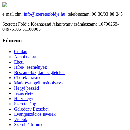
e-mail cím:
info@szeretetfoldje.hu
telefonszám: 06-30/33-88-245
Szeretet Földje Közhasznú Alapítvány számlaszáma:10700268-
04975106-51100005
Főmenü
Címlap
A mai napra
Eheti
Hírek, események
Beszámolók, tanúságtételek
Cikkek, írások
Márk evangéliumát olvasva
Hegyi beszéd
Jézus élete
Hiszekegy
Szeretetláng
Galgóczy Erzsébet
Evangelizációs levelek
Videók
Szemináriumok