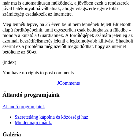
már ma is automatikusan működnek, a jövőben ezek a rendszerek
jóval hatékonyabbá válhatnak, ahogy világszerte egyre több
számítógép csatlakozik az internetre.
Meg lennék lepve, ha 25 éven belül nem lennének fejlett Bluetooth-
alapú fordítógépeink, amit egyszerűen csak bedughatsz a füledbe –
mondta a kutató a Guardiannek. A fordítógépek számára jelenleg az
azonnali beszédfelismerés jelenti a legkomolyabb kihívást. Shadbolt
szerint ez a probléma még azelőtt megoldódhat, hogy az internet
betöltené az 50-et.
(index)
You have no rights to post comments
JComments
Állandó programjaink
Állandó programjaink
Szeretetláng kápolna és közösségi ház
Mindennapi imánk:
Galéria