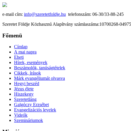
e-mail cím:
info@szeretetfoldje.hu
telefonszám: 06-30/33-88-245
Szeretet Földje Közhasznú Alapítvány számlaszáma:10700268-049
Főmenü
Címlap
A mai napra
Eheti
Hírek, események
Beszámolók, tanúságtételek
Cikkek, írások
Márk evangéliumát olvasva
Hegyi beszéd
Jézus élete
Hiszekegy
Szeretetláng
Galgóczy Erzsébet
Evangelizációs levelek
Videók
Szemináriumok