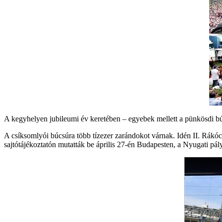
A kegyhelyen jubileumi év keretében – egyebek mellett a pünkösdi bú
A csíksomlyói búcsúra több tízezer zarándokot várnak. Idén II. Rákó
sajtótájékoztatón mutatták be április 27-én Budapesten, a Nyugati pá