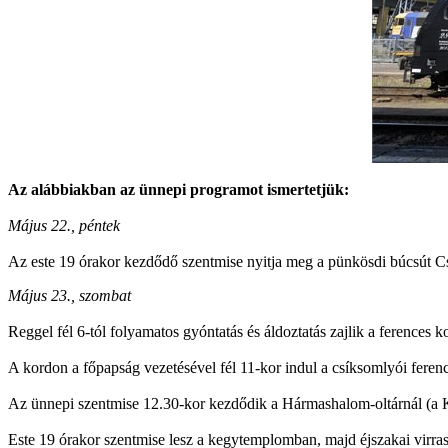
Az alábbiakban az ünnepi programot ismertetjük:
Május 22., péntek
Az este 19 órakor kezdődő szentmise nyitja meg a pünkösdi búcsút Cs
Május 23., szombat
Reggel fél 6-tól folyamatos gyóntatás és áldoztatás zajlik a ferences
A kordon a főpapság vezetésével fél 11-kor indul a csíksomlyói ferenc
Az ünnepi szentmise 12.30-kor kezdődik a Hármashalom-oltárnál (a 
Este 19 órakor szentmise lesz a kegytemplomban, majd éjszakai virras