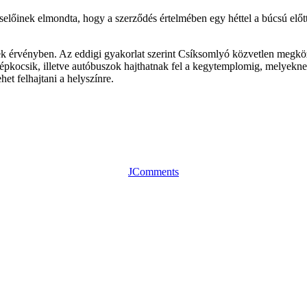
előinek elmondta, hogy a szerződés értelmében egy héttel a búcsú előtt 
ek érvényben. Az eddigi gyakorlat szerint Csíksomlyó közvetlen megköz
épkocsik, illetve autóbuszok hajthatnak fel a kegytemplomig, melyeknek 
et felhajtani a helyszínre.
JComments