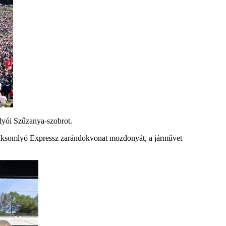
lyói Szűzanya-szobrot.
-Csíksomlyó Expressz zarándokvonat mozdonyát, a járművet