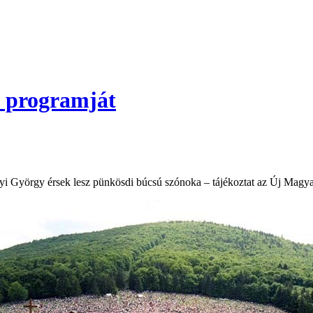
ú programját
inyi György érsek lesz pünkösdi búcsú szónoka – tájékoztat az Új Magy