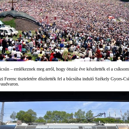
csún – emlékeznek meg arról, hogy ötszáz éve készítették el a csíksom
czi Ferenc tiszteletére díszítették fel a búcsúba induló Székely Gyors
lyaudvaron.