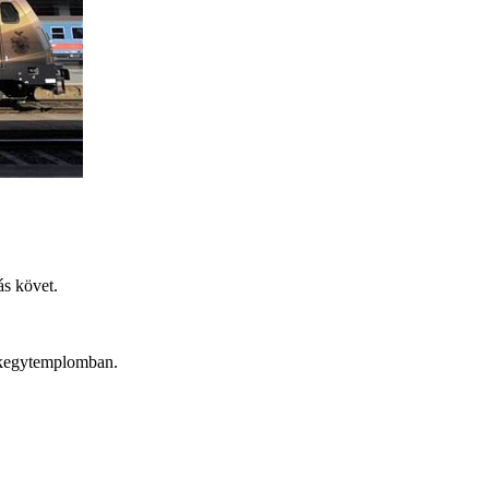
ás követ.
 a kegytemplomban.