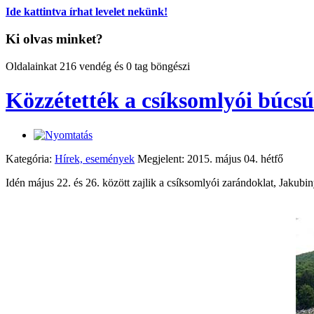
Ide kattintva írhat levelet nekünk!
Ki olvas minket?
Oldalainkat 216 vendég és 0 tag böngészi
Közzétették a csíksomlyói búcs
Kategória:
Hírek, események
Megjelent: 2015. május 04. hétfő
Idén május 22. és 26. között zajlik a csíksomlyói zarándoklat, Jakub