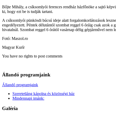
Bőjte Mihály, a csíksomlyói ferences rendház házfőnöke a sajtó képvis
ki, hogy ezt be is tudják tartani.
A csíksomlyói pünkösdi búcsú ideje alatt forgalomkorlátozások leszn
engedélyezett. Péntek délutántól szombat reggel 6 óráig csak azok a g
hivatalnál. Szombat reggel 6 órától vasárnap délig gépjárművel nem leh
Fotó: Maszol.ro
Magyar Kurír
You have no rights to post comments
Állandó programjaink
Állandó programjaink
Szeretetláng kápolna és közösségi ház
Mindennapi imánk:
Galéria