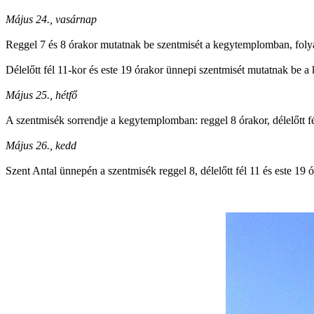
Május 24., vasárnap
Reggel 7 és 8 órakor mutatnak be szentmisét a kegytemplomban, folya
Délelőtt fél 11-kor és este 19 órakor ünnepi szentmisét mutatnak be 
Május 25., hétfő
A szentmisék sorrendje a kegytemplomban: reggel 8 órakor, délelőtt fé
Május 26., kedd
Szent Antal ünnepén a szentmisék reggel 8, délelőtt fél 11 és este 