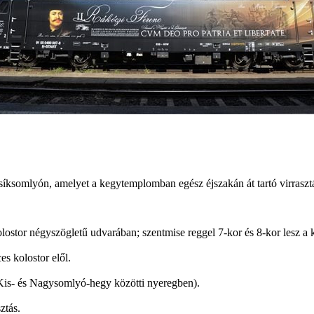
íksomlyón, amelyet a kegytemplomban egész éjszakán át tartó virraszt
 kolostor négyszögletű udvarában; szentmise reggel 7-kor és 8-kor lesz
es kolostor elől.
Kis- és Nagysomlyó-hegy közötti nyeregben).
ztás.