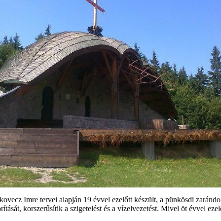
ovecz Imre tervei alapján 19 évvel ezelőtt készült, a pünkösdi zarándo
tását, korszerűsítik a szigetelést és a vízelvezetést. Mivel öt évvel ezel