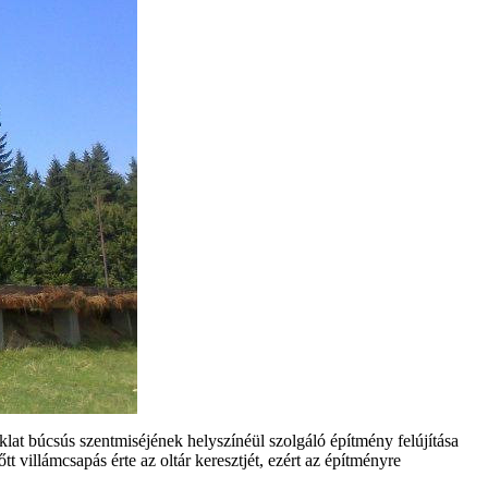
klat búcsús szentmiséjének helyszínéül szolgáló építmény felújítása
őtt villámcsapás érte az oltár keresztjét, ezért az építményre