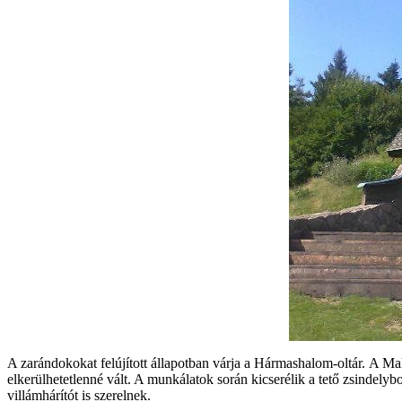
A zarándokokat felújított állapotban várja a Hármashalom-oltár. A Mak
elkerülhetetlenné vált. A munkálatok során kicserélik a tető zsindelyborí
villámhárítót is szerelnek.