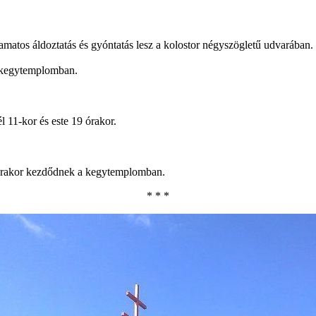
matos áldoztatás és gyóntatás lesz a kolostor négyszögletű udvarában.
a kegytemplomban.
l 11-kor és este 19 órakor.
19 órakor kezdődnek a kegytemplomban.
* * *