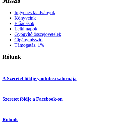
Misszió
Ingyenes kiadványok
Könyveink
Előadások
Lelki napok
Gyógyító összejövetelek
Cigánymisszió
Támogatás, 1%
Rólunk
A Szeretet földje youtube-csatornája
Szeretet földje a Facebook-on
Rólunk