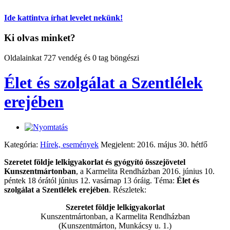
Ide kattintva írhat levelet nekünk!
Ki olvas minket?
Oldalainkat 727 vendég és 0 tag böngészi
Élet és szolgálat a Szentlélek
erejében
Kategória:
Hírek, események
Megjelent: 2016. május 30. hétfő
Szeretet földje lelkigyakorlat és gyógyító összejövetel
Kunszentmártonban
, a Karmelita Rendházban 2016. június 10.
péntek 18 órától június 12. vasárnap 13 óráig. Téma:
Élet és
szolgálat a Szentlélek erejében
. Részletek:
Szeretet földje lelkigyakorlat
Kunszentmártonban, a Karmelita Rendházban
(Kunszentmárton, Munkácsy u. 1.)