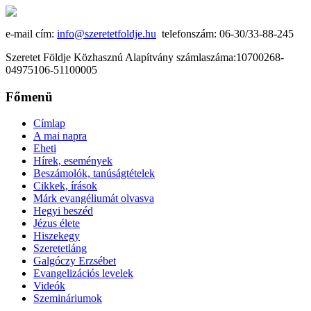
e-mail cím:
info@szeretetfoldje.hu
telefonszám: 06-30/33-88-245
Szeretet Földje Közhasznú Alapítvány számlaszáma:10700268-
04975106-51100005
Főmenü
Címlap
A mai napra
Eheti
Hírek, események
Beszámolók, tanúságtételek
Cikkek, írások
Márk evangéliumát olvasva
Hegyi beszéd
Jézus élete
Hiszekegy
Szeretetláng
Galgóczy Erzsébet
Evangelizációs levelek
Videók
Szemináriumok