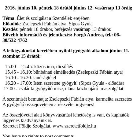
2016. június 10. péntek 18 órától
június 12. vasárnap 13 óráig
Téma
: Élet és szolgálat a Szentlélek erejében
Előadók
: Zselepszki Fábián atya, Sipos Gyula
Kezdés
: péntek 18 órakor, befejezés vasárnap 13 órakor.
Bővebb információ és jelentkezés: Forgó Andrea, tel.: 06-
30/532-4762
A lelkigyakorlat keretében nyitott gyógyító alkalom június 11.
szombat 15 órától:
15.00 – 15.45: közös ima, dicsőítés
15.45 - 16.10: bűnbánati elmélkedés (Zselepszki Fábián atya)
16.10 - 16.20: tanúságtétel
16.20 - 17.00: Isten szeretete gyógyít! (Sipos Gyula - előadás)
17.00 - családfa gyógyító mise, utána közbenjáró imaszolgálat
A szentmisét bemutatja: Zselepszki Fábián atya, karmelita szerzetes
A gyógyító összejövetelen a részvétel ingyenes!
Az összejövetel alatt könyvvásárlási lehetőség is van, és kaphatók
ingyenes kiadványaink is.
Szeretet Földje Szolgálat, www.szeretetfoldje.hu
You have no rights to post comments