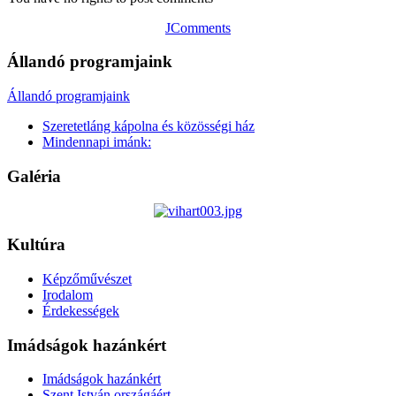
JComments
Állandó programjaink
Állandó programjaink
Szeretetláng kápolna és közösségi ház
Mindennapi imánk:
Galéria
Kultúra
Képzőművészet
Irodalom
Érdekességek
Imádságok hazánkért
Imádságok hazánkért
Szent István országáért