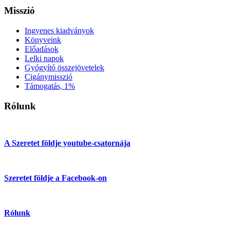
Misszió
Ingyenes kiadványok
Könyveink
Előadások
Lelki napok
Gyógyító összejövetelek
Cigánymisszió
Támogatás, 1%
Rólunk
A Szeretet földje youtube-csatornája
Szeretet földje a Facebook-on
Rólunk