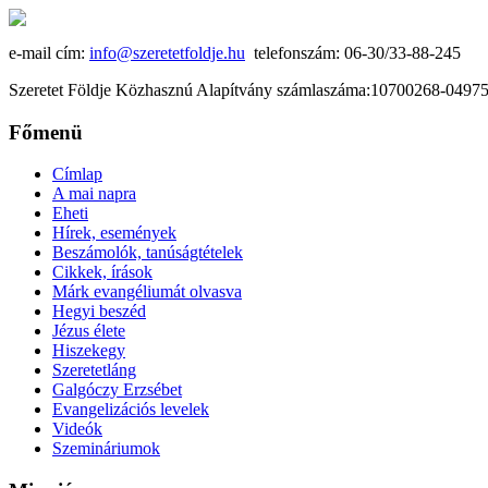
e-mail cím:
info@szeretetfoldje.hu
telefonszám: 06-30/33-88-245
Szeretet Földje Közhasznú Alapítvány számlaszáma:10700268-049
Főmenü
Címlap
A mai napra
Eheti
Hírek, események
Beszámolók, tanúságtételek
Cikkek, írások
Márk evangéliumát olvasva
Hegyi beszéd
Jézus élete
Hiszekegy
Szeretetláng
Galgóczy Erzsébet
Evangelizációs levelek
Videók
Szemináriumok