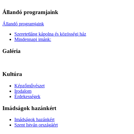
Állandó programjaink
Állandó programjaink
Szeretetláng kápolna és közösségi ház
Mindennapi imánk:
Galéria
Kultúra
Képzőművészet
Irodalom
Érdekességek
Imádságok hazánkért
Imádságok hazánkért
Szent István országáért