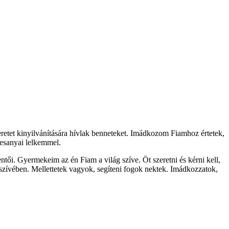
retet kinyilvánítására hívlak benneteket. Imádkozom Fiamhoz értetek,
desanyai lelkemmel.
ntői. Gyermekeim az én Fiam a világ szíve. Öt szeretni és kérni kell,
ek szívében. Mellettetek vagyok, segíteni fogok nektek. Imádkozzatok,