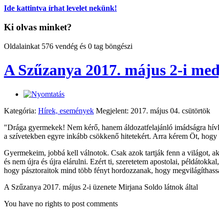
Ide kattintva írhat levelet nekünk!
Ki olvas minket?
Oldalainkat 576 vendég és 0 tag böngészi
A Szűzanya 2017. május 2-i med
Kategória:
Hírek, események
Megjelent: 2017. május 04. csütörtök
"Drága gyermekek! Nem kérő, hanem áldozatfelajánló imádságra hívlak
a szívetekben egyre inkább csökkenő hitetekért. Arra kérem Öt, hogy s
Gyermekeim, jobbá kell válnotok. Csak azok tartják fenn a világot, aki
és nem újra és újra elárulni. Ezért ti, szeretetem apostolai, példátok
hogy pásztoraitok mind több fényt hordozzanak, hogy megvilágíthas
A Szűzanya 2017. május 2-i üzenete Mirjana Soldo látnok által
You have no rights to post comments