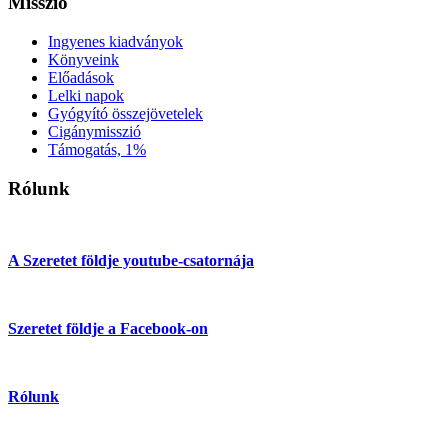
Misszió
Ingyenes kiadványok
Könyveink
Előadások
Lelki napok
Gyógyító összejövetelek
Cigánymisszió
Támogatás, 1%
Rólunk
A Szeretet földje youtube-csatornája
Szeretet földje a Facebook-on
Rólunk