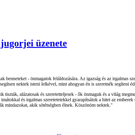
jugorjei üzenete
 benneteket - önmagatok feláldozására. Az igazság és az irgalmas sze
egítsen nektek isteni lelkével, mint ahogyan én is szeretnék segíteni é
k tiszták, alázatosak és szeretetteljesek - ők önmaguk és a világ megme
kal, imátokkal és irgalmas szeretetetekkel gyarapítsátok a hitet az ember
sák mindazokat, akik sötétségben élnek. Köszönöm nektek."