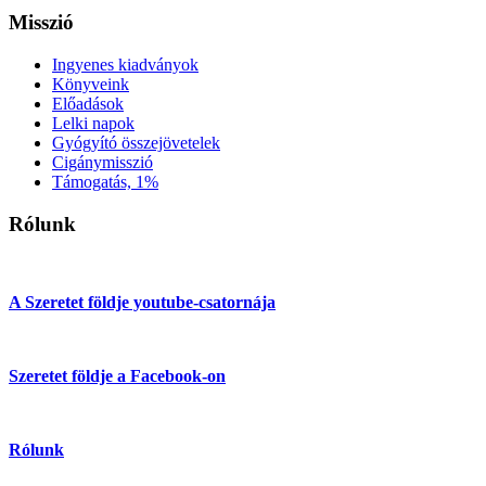
Misszió
Ingyenes kiadványok
Könyveink
Előadások
Lelki napok
Gyógyító összejövetelek
Cigánymisszió
Támogatás, 1%
Rólunk
A Szeretet földje youtube-csatornája
Szeretet földje a Facebook-on
Rólunk