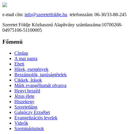
e-mail cím:
info@szeretetfoldje.hu
telefonszám: 06-30/33-88-245
Szeretet Földje Közhasznú Alapítvány számlaszáma:10700268-
04975106-51100005
Főmenü
Címlap
A mai napra
Eheti
Hírek, események
Beszámolók, tanúságtételek
Cikkek, írások
Márk evangéliumát olvasva
Hegyi beszéd
Jézus élete
Hiszekegy
Szeretetláng
Galgóczy Erzsébet
Evangelizációs levelek
Videók
Szemináriumok