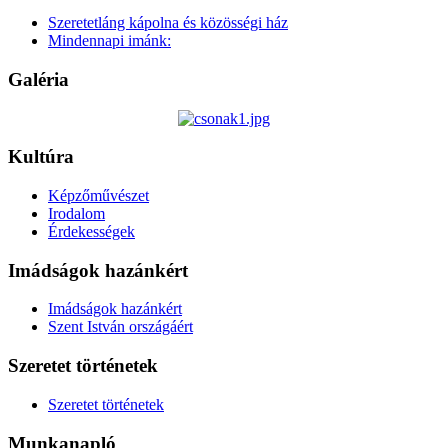
Szeretetláng kápolna és közösségi ház
Mindennapi imánk:
Galéria
Kultúra
Képzőművészet
Irodalom
Érdekességek
Imádságok hazánkért
Imádságok hazánkért
Szent István országáért
Szeretet történetek
Szeretet történetek
Munkanapló