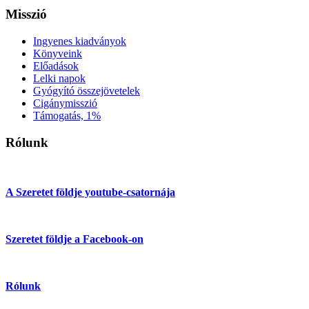
Misszió
Ingyenes kiadványok
Könyveink
Előadások
Lelki napok
Gyógyító összejövetelek
Cigánymisszió
Támogatás, 1%
Rólunk
A Szeretet földje youtube-csatornája
Szeretet földje a Facebook-on
Rólunk