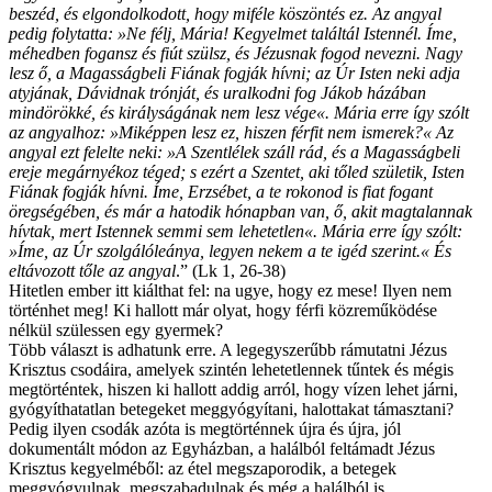
beszéd, és elgondolkodott, hogy miféle köszöntés ez. Az angyal
pedig folytatta: »Ne félj, Mária! Kegyelmet találtál Istennél. Íme,
méhedben fogansz és fiút szülsz, és Jézusnak fogod nevezni. Nagy
lesz ő, a Magasságbeli Fiának fogják hívni; az Úr Isten neki adja
atyjának, Dávidnak trónját, és uralkodni fog Jákob házában
mindörökké, és királyságának nem lesz vége«. Mária erre így szólt
az angyalhoz: »Miképpen lesz ez, hiszen férfit nem ismerek?« Az
angyal ezt felelte neki: »A Szentlélek száll rád, és a Magasságbeli
ereje megárnyékoz téged; s ezért a Szentet, aki tőled születik, Isten
Fiának fogják hívni. Íme, Erzsébet, a te rokonod is fiat fogant
öregségében, és már a hatodik hónapban van, ő, akit magtalannak
hívtak, mert Istennek semmi sem lehetetlen«. Mária erre így szólt:
»Íme, az Úr szolgálóleánya, legyen nekem a te igéd szerint.« És
eltávozott tőle az angyal
.” (Lk 1, 26-38)
Hitetlen ember itt kiálthat fel: na ugye, hogy ez mese! Ilyen nem
történhet meg! Ki hallott már olyat, hogy férfi közreműködése
nélkül szülessen egy gyermek?
Több választ is adhatunk erre. A legegyszerűbb rámutatni Jézus
Krisztus csodáira, amelyek szintén lehetetlennek tűntek és mégis
megtörténtek, hiszen ki hallott addig arról, hogy vízen lehet járni,
gyógyíthatatlan betegeket meggyógyítani, halottakat támasztani?
Pedig ilyen csodák azóta is megtörténnek újra és újra, jól
dokumentált módon az Egyházban, a halálból feltámadt Jézus
Krisztus kegyelméből: az étel megszaporodik, a betegek
meggyógyulnak, megszabadulnak és még a halálból is