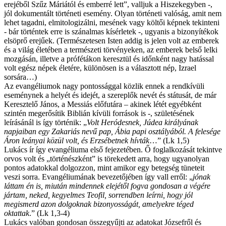
erejéből Szűz Máriától és emberré lett”, valljuk a Hiszekegyben -,
jól dokumentált történeti esemény. Olyan történeti valóság, amit nem
lehet tagadni, elmitologizálni, mesének vagy költői képnek tekinteni
- bár történtek erre is szánalmas kísérletek -, ugyanis a bizonyítékok
elsöprő erejűek. (Természetesen Isten addig is jelen volt az emberek
és a világ életében a természeti törvényeken, az emberek belső lelki
mozgásán, illetve a prófétákon keresztül és időnként nagy hatással
volt egész népek életére, különösen is a választott nép, Izrael
sorsára…)
Az evangéliumok nagy pontossággal közlik ennek a rendkívüli
eseménynek a helyét és idejét, a szereplők nevét és státusát, de már
Keresztelő János, a Messiás előfutára – akinek létét egyébként
szintén megerősítik Biblián kívüli források is -, születésének
leírásánál is így történik: „
Volt Heródesnek, Júdea királyának
napjaiban egy Zakariás nevű pap, Ábia papi osztályából. A felesége
Áron leányai közül volt, és Erzsébetnek hívták
…” (Lk 1,5)
Lukács ír így evangéliuma első fejezetében. Ő foglalkozását tekintve
orvos volt és „történészként” is törekedett arra, hogy ugyanolyan
pontos adatokkal dolgozzon, mint amikor egy betegség tüneteit
veszi sorra. Evangéliumának bevezetőjében így vall erről: „
jónak
láttam én is, miután mindennek elejétől fogva gondosan a végére
jártam, neked, kegyelmes Teofil, sorrendben leírni, hogy jól
megismerd azon dolgoknak bizonyosságát, amelyekre téged
oktattak
.” (Lk 1,3-4)
Lukács valóban gondosan összegyűjti az adatokat Józsefről és