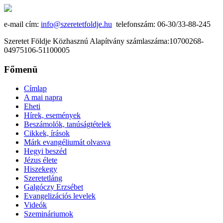
e-mail cím:
info@szeretetfoldje.hu
telefonszám: 06-30/33-88-245
Szeretet Földje Közhasznú Alapítvány számlaszáma:10700268-
04975106-51100005
Főmenü
Címlap
A mai napra
Eheti
Hírek, események
Beszámolók, tanúságtételek
Cikkek, írások
Márk evangéliumát olvasva
Hegyi beszéd
Jézus élete
Hiszekegy
Szeretetláng
Galgóczy Erzsébet
Evangelizációs levelek
Videók
Szemináriumok