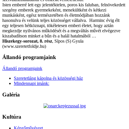
Isten emberré lett egy jelentéktelen, poros kis faluban, felnövekedett
szegény emberek gyermekeként, menekültként és kétkezi
munkásként, egész természetében és életmódjában hozzánk
hasonulva és velünk teljes közösséget vállalva. Harminc évig élt
egy teljesen hétköznapi, tökéletesen emberi életet, hogy aztán
megkezdje nyilvános működését és a megváltás művét elvégezve
kiszabadítson minket a bűn és a halál hatalmából …
Hiszekegy-sorozat, 8. rész
, Sípos (S) Gyula
(www.szeretetfoldje.hu)
Állandó programjaink
Állandó programjaink
Szeretetláng kápolna és közösségi ház
Mindennapi imánk:
Galéria
Kultúra
Képzőművészet