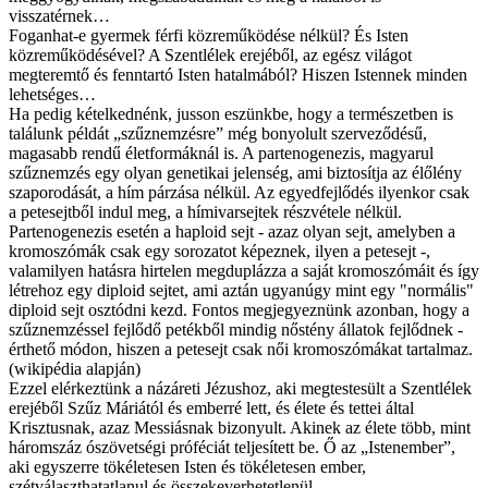
visszatérnek…
Foganhat-e gyermek férfi közreműködése nélkül? És Isten
közreműködésével? A Szentlélek erejéből, az egész világot
megteremtő és fenntartó Isten hatalmából? Hiszen Istennek minden
lehetséges…
Ha pedig kételkednénk, jusson eszünkbe, hogy a természetben is
találunk példát „szűznemzésre” még bonyolult szerveződésű,
magasabb rendű életformáknál is. A partenogenezis, magyarul
szűznemzés egy olyan genetikai jelenség, ami biztosítja az élőlény
szaporodását, a hím párzása nélkül. Az egyedfejlődés ilyenkor csak
a petesejtből indul meg, a hímivarsejtek részvétele nélkül.
Partenogenezis esetén a haploid sejt - azaz olyan sejt, amelyben a
kromoszómák csak egy sorozatot képeznek, ilyen a petesejt -,
valamilyen hatásra hirtelen megduplázza a saját kromoszómáit és így
létrehoz egy diploid sejtet, ami aztán ugyanúgy mint egy "normális"
diploid sejt osztódni kezd. Fontos megjegyeznünk azonban, hogy a
szűznemzéssel fejlődő petékből mindig nőstény állatok fejlődnek -
érthető módon, hiszen a petesejt csak női kromoszómákat tartalmaz.
(wikipédia alapján)
Ezzel elérkeztünk a názáreti Jézushoz, aki megtestesült a Szentlélek
erejéből Szűz Máriától és emberré lett, és élete és tettei által
Krisztusnak, azaz Messiásnak bizonyult. Akinek az élete több, mint
háromszáz ószövetségi próféciát teljesített be. Ő az „Istenember”,
aki egyszerre tökéletesen Isten és tökéletesen ember,
szétválaszthatatlanul és összekeverhetetlenül.