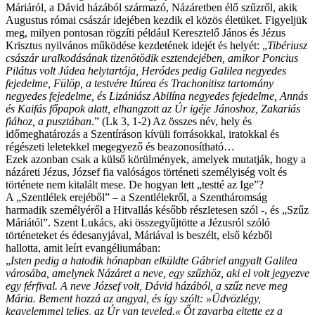
Máriáról, a Dávid házából származó, Názáretben élő szűzről, akik
Augustus római császár idejében kezdik el közös életüket. Figyeljük
meg, milyen pontosan rögzíti például Keresztelő János és Jézus
Krisztus nyilvános működése kezdetének idejét és helyét: „
Tibériusz
császár uralkodásának tizenötödik esztendejében, amikor Poncius
Pilátus volt Júdea helytartója, Heródes pedig Galilea negyedes
fejedelme, Fülöp, a testvére Itúrea és Trachonitisz tartomány
negyedes fejedelme, és Lizániász Abilína negyedes fejedelme, Annás
és Kaifás főpapok alatt, elhangzott az Úr igéje Jánoshoz, Zakariás
fiához, a pusztában
.” (Lk 3, 1-2) Az összes név, hely és
időmeghatározás a Szentíráson kívüli forrásokkal, iratokkal és
régészeti leletekkel megegyező és beazonosítható…
Ezek azonban csak a külső körülmények, amelyek mutatják, hogy a
názáreti Jézus, József fia valóságos történeti személyiség volt és
története nem kitalált mese. De hogyan lett „testté az Ige”?
A „Szentlélek erejéből” – a Szentlélekről, a Szentháromság
harmadik személyéről a Hitvallás később részletesen szól -, és „Szűz
Máriától”. Szent Lukács, aki összegyűjtötte a Jézusról szóló
történeteket és édesanyjával, Máriával is beszélt, első kézből
hallotta, amit leírt evangéliumában:
„
Isten pedig a hatodik hónapban elküldte Gábriel angyalt Galilea
városába, amelynek Názáret a neve, egy szűzhöz, aki el volt jegyezve
egy férfival. A neve József volt, Dávid házából, a szűz neve meg
Mária. Bement hozzá az angyal, és így szólt: »Üdvözlégy,
kegyelemmel teljes, az Úr van teveled.« Őt zavarba ejtette ez a