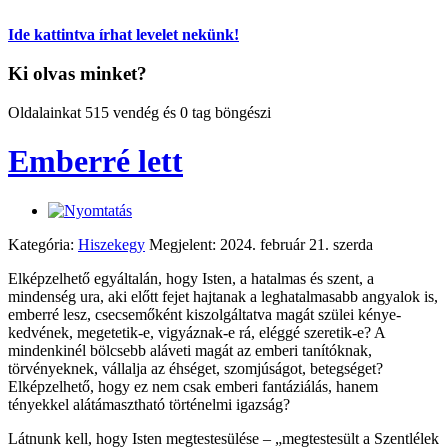
Ide kattintva írhat levelet nekünk!
Ki olvas minket?
Oldalainkat 515 vendég és 0 tag böngészi
Emberré lett
Kategória:
Hiszekegy
Megjelent: 2024. február 21. szerda
Elképzelhető egyáltalán, hogy Isten, a hatalmas és szent, a
mindenség ura, aki előtt fejet hajtanak a leghatalmasabb angyalok is,
emberré lesz, csecsemőként kiszolgáltatva magát szülei kénye-
kedvének, megetetik-e, vigyáznak-e rá, eléggé szeretik-e? A
mindenkinél bölcsebb aláveti magát az emberi tanítóknak,
törvényeknek, vállalja az éhséget, szomjúságot, betegséget?
Elképzelhető, hogy ez nem csak emberi fantáziálás, hanem
tényekkel alátámasztható történelmi igazság?
Látnunk kell, hogy Isten megtestesülése – „megtestesült a Szentlélek