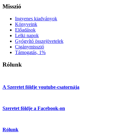
Misszió
Ingyenes kiadványok
Könyveink
Előadások
Lelki napok
Gyógyító összejövetelek
Cigánymisszió
Támogatás, 1%
Rólunk
A Szeretet földje youtube-csatornája
Szeretet földje a Facebook-on
Rólunk