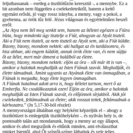
feljuthassanak – esetleg a tisztítótűzön keresztül -, a mennybe. Ez a
hit azonban nem független a cselekedeteiktől, hanem a kettő
egymást erősíti, jó vagy rossz irányba, a menny, vagy a pokol, a
gyehenna, az örök tűz felé. Jézus világosan és egyértelműen beszél
erről:
„
Az Atya nem ítél meg senkit sem, hanem az ítéletet egészen a Fiúra
bízta, hogy mindenki úgy tisztelje a Fiút, ahogyan az Atyát tiszteli.
Aki a Fiút nem tiszteli, az nem tiszteli az Atyát sem, aki a Fiút küldte.
Bizony, bizony, mondom nektek: aki hallgat az én tanításomra, és
hisz abban, aki engem küldött, annak örök élete van, és nem sújtja
őt az ítélet, mert már átment a halálból az életre.
Bizony, bizony, mondom nektek: eljön az óra – sőt már itt is van –,
amikor a halottak meghallják az Isten Fiának szavát. Meghallják, és
életre támadnak. Amint ugyanis az Atyának élete van önmagában, a
Fiúnak is megadta, hogy élete legyen önmagában.
A Fiúnak hatalmat adott arra is, hogy ítéletet tartson, mert ő az
Emberfia. Ne csodálkozzatok ezen! Eljön az óra, amikor a halottak
meghallják az Isten Fiának szavát, és előjönnek sírjukból. Akik jót
cselekedtek, feltámadnak az életre; akik rosszat tettek, feltámadnak a
kárhozatra
.” (Jn 5,17-30-ból részlet)
A mennyországot általában egy helyként képzeljük el – ahogy a
tisztítótüzet is emlegetjük tisztítóhelyként -, és nyilván hely is, de
pontosabb talán azt mondanunk, hogy a menny az egy állapot,
amikor és ahol megszűnik és eltűnik minden, ami elválaszthat
minket Istentől, ahol Őt színről-színre láthatjuk és vele teljes