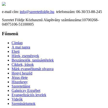
e-mail cím:
info@szeretetfoldje.hu
telefonszám: 06-30/33-88-245
Szeretet Földje Közhasznú Alapítvány számlaszáma:10700268-
04975106-51100005
Főmenü
Címlap
A mai napra
Eheti
Hírek, események
Beszámolók, tanúságtételek
Cikkek, írások
Márk evangéliumát olvasva
Hegyi beszéd
Jézus élete
Hiszekegy
Szeretetláng
Galgóczy Erzsébet
Evangelizációs levelek
Videók
Szemináriumok