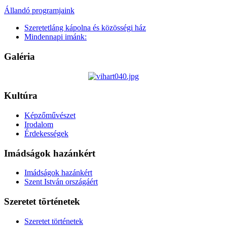
Állandó programjaink
Szeretetláng kápolna és közösségi ház
Mindennapi imánk:
Galéria
Kultúra
Képzőművészet
Irodalom
Érdekességek
Imádságok hazánkért
Imádságok hazánkért
Szent István országáért
Szeretet történetek
Szeretet történetek