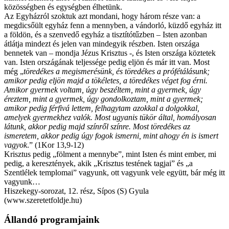
közösségben és egységben élhetünk.
Az Egyházról szoktuk azt mondani, hogy három része van: a
megdicsőült egyház fenn a mennyben, a vándorló, küzdő egyház itt
a földön, és a szenvedő egyház a tisztítótűzben – Isten azonban
átlátja mindezt és jelen van mindegyik részben. Isten országa
bennetek van – mondja Jézus Krisztus -, és Isten országa köztetek
van. Isten országának teljessége pedig eljön és már itt van. Most
még „
töredékes a megismerésünk, és töredékes a prófétálásunk;
amikor pedig eljön majd a tökéletes, a töredékes véget fog érni.
Amikor gyermek voltam, úgy beszéltem, mint a gyermek, úgy
éreztem, mint a gyermek, úgy gondolkoztam, mint a gyermek;
amikor pedig férfivá lettem, felhagytam azokkal a dolgokkal,
amelyek gyermekhez valók. Most ugyanis tükör által, homályosan
látunk, akkor pedig majd színről színre. Most töredékes az
ismeretem, akkor pedig úgy fogok ismerni, mint ahogy én is ismert
vagyok
.” (1Kor 13,9-12)
Krisztus pedig „fölment a mennybe”, mint Isten és mint ember, mi
pedig, a keresztények, akik „Krisztus testének tagjai” és „a
Szentlélek templomai” vagyunk, ott vagyunk vele együtt, bár még itt
vagyunk…
Hiszekegy-sorozat, 12. rész, Sípos (S) Gyula
(www.szeretetfoldje.hu)
Állandó programjaink