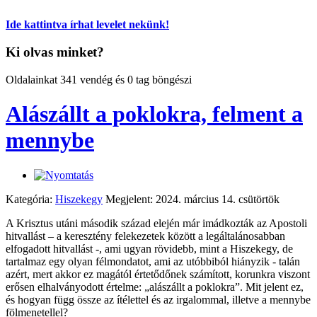
Ide kattintva írhat levelet nekünk!
Ki olvas minket?
Oldalainkat 341 vendég és 0 tag böngészi
Alászállt a poklokra, felment a
mennybe
Kategória:
Hiszekegy
Megjelent: 2024. március 14. csütörtök
A Krisztus utáni második század elején már imádkozták az Apostoli
hitvallást – a keresztény felekezetek között a legáltalánosabban
elfogadott hitvallást -, ami ugyan rövidebb, mint a Hiszekegy, de
tartalmaz egy olyan félmondatot, ami az utóbbiból hiányzik - talán
azért, mert akkor ez magától értetődőnek számított, korunkra viszont
erősen elhalványodott értelme: „alászállt a poklokra”. Mit jelent ez,
és hogyan függ össze az ítélettel és az irgalommal, illetve a mennybe
fölmenetellel?