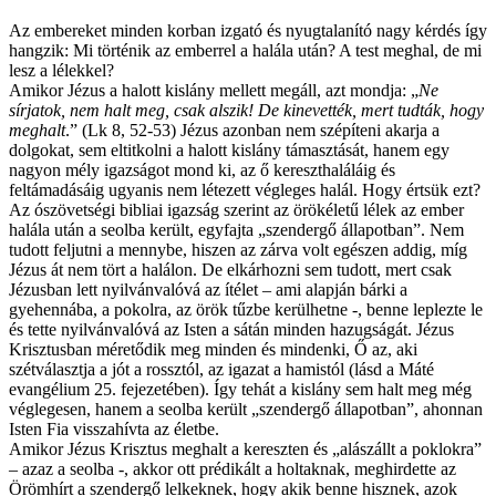
Az embereket minden korban izgató és nyugtalanító nagy kérdés így
hangzik: Mi történik az emberrel a halála után? A test meghal, de mi
lesz a lélekkel?
Amikor Jézus a halott kislány mellett megáll, azt mondja: „
Ne
sírjatok, nem halt meg, csak alszik! De kinevették, mert tudták, hogy
meghalt
.” (Lk 8, 52-53) Jézus azonban nem szépíteni akarja a
dolgokat, sem eltitkolni a halott kislány támasztását, hanem egy
nagyon mély igazságot mond ki, az ő kereszthaláláig és
feltámadásáig ugyanis nem létezett végleges halál. Hogy értsük ezt?
Az ószövetségi bibliai igazság szerint az örökéletű lélek az ember
halála után a seolba került, egyfajta „szendergő állapotban”. Nem
tudott feljutni a mennybe, hiszen az zárva volt egészen addig, míg
Jézus át nem tört a halálon. De elkárhozni sem tudott, mert csak
Jézusban lett nyilvánvalóvá az ítélet – ami alapján bárki a
gyehennába, a pokolra, az örök tűzbe kerülhetne -, benne leplezte le
és tette nyilvánvalóvá az Isten a sátán minden hazugságát. Jézus
Krisztusban méretődik meg minden és mindenki, Ő az, aki
szétválasztja a jót a rossztól, az igazat a hamistól (lásd a Máté
evangélium 25. fejezetében). Így tehát a kislány sem halt meg még
véglegesen, hanem a seolba került „szendergő állapotban”, ahonnan
Isten Fia visszahívta az életbe.
Amikor Jézus Krisztus meghalt a kereszten és „alászállt a poklokra”
– azaz a seolba -, akkor ott prédikált a holtaknak, meghirdette az
Örömhírt a szendergő lelkeknek, hogy akik benne hisznek, azok