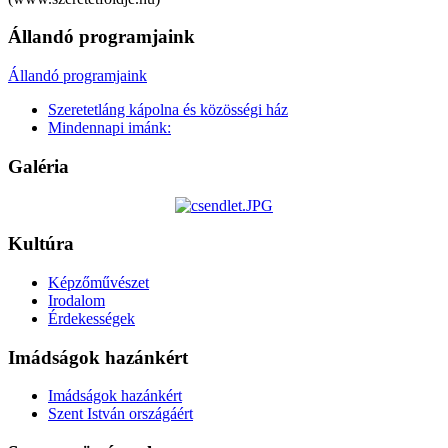
Állandó programjaink
Állandó programjaink
Szeretetláng kápolna és közösségi ház
Mindennapi imánk:
Galéria
Kultúra
Képzőművészet
Irodalom
Érdekességek
Imádságok hazánkért
Imádságok hazánkért
Szent István országáért