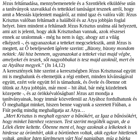
Jézus feltámadása, mennybemenetele és a Szentlélek elküldése után
a tanítványok szavaikkal és tetteikkel tanúságot tesznek arról, hogy
amit a Messiás kijelentett magáról, az mind igaz és valóra vált: Jézus
Krisztus valóban feltámadt a halálból és az Atya jobbján foglal
helyet. Isten mindent a feltámadt Jézus Krisztus uralma alá helyezett,
ami azt is jelenti, hogy akik Krisztusban vannak, azok részesei
ennek az uralomnak - még ha nem is úgy, ahogy azt a világ
elképzeli -, és ugyanazokat a tetteket megcselekszik, amit Jézus is
megtett, az Ő beteljesedett ígérete szerint: „
Bizony, bizony mondom
nektek: Aki hisz bennem, ugyanazokat a tetteket viszi majd végbe,
amelyeket én teszek, sőt nagyobbakat is tesz majd azoknál, mert én
az Atyához megyek
.” (Jn 14,12)
A keresztények hite szerint a keresztségben Jézus Krisztussal együtt
mi is meghalunk és eltemetjük a régi embert, minden kívánságával
együtt, ezért vele együtt fel is támadunk, és ővele és őbenne ott
ülünk az Atya jobbján, már most – hit által, bár még küzdelmek
közepette -, és az örökkévalóságban! Jézus azt mondja a
tanítványainak, hogy immár közvetlenül az Atyához fordulhatunk és
Ő meghallgat minket, hiszen benne vagyunk a szeretett Fiúban, a
Fiút pedig mindig meghallgatja az Atya…
„
Mert Krisztus is meghalt egyszer a bűnökért, az Igaz a bűnösökért,
hogy minket Istenhez vezessen. Test szerint megölték ugyan, de a
Lélek életre keltette. Őbenne ment el, hogy azoknak a lelkeknek is
hirdesse az örömhírt, akik a börtönben voltak, akik egykor hitetlenek
voltak, amikor Isten türelmesen várt Noé napjaiban, míg a bárka