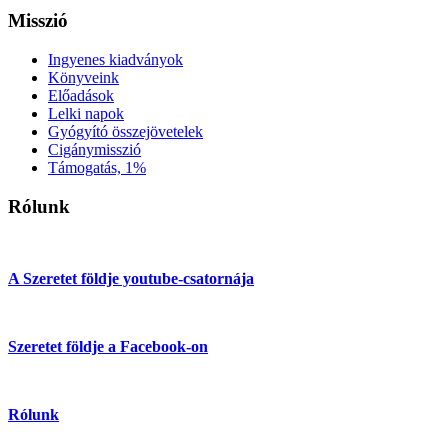
Misszió
Ingyenes kiadványok
Könyveink
Előadások
Lelki napok
Gyógyító összejövetelek
Cigánymisszió
Támogatás, 1%
Rólunk
A Szeretet földje youtube-csatornája
Szeretet földje a Facebook-on
Rólunk