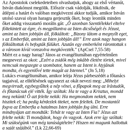
Az Apostolok cselekedeteiben olvashatjuk, ahogy az első vértanút,
István diakónust megölik. Először csak vádolják, lökdösik, de
átlépni a határt és valóban megkövezni akkor tudják, amikor István
utolsó szavai olyan haragra gerjesztik őket, hogy leomlik minden
őket addig visszatartó morális gát: „
Ő azonban Szentlélekkel eltelve
föltekintett az égre, és megpillantva az Isten dicsőségét és Jézust,
amint az Isten jobbján áll, fölkiáltott: „Bizony látom a megnyílt eget,
s az Emberfiát, amint az Isten jobbján áll!” Erre azok nagy hangon
fölkiáltottak és befogták fülüket. Azután egy emberként rárontottak s
a városon kívül vonszolva megkövezték
." (ApCsel 7,55-58)
Miért ez a nagy harag? János az evangéliumában egyértelműen
megnevezi az okot: „
Ezért a zsidók még inkább életére törtek, mivel
nemcsak megszegte a szombatot, hanem az Istent is Atyjának
mondta, és egyenlővé tette magát az Istennel
.” (Jn 5,18)
Lukács evangéliumában, amikor leírja Jézus párbeszédét a főtanács
tagjaival, az elítélésének ugyanezt az okát nevezi meg: „
Mihelyt
megvirradt, egybegyűltek a nép vénei, a főpapok meg az írástudók,
és főtanácsuk elé vitték. Így szóltak: Ha te vagy a Krisztus, mondd
meg nekünk! Ő azt felelte nekik: Ha megmondom nektek, nem
hiszitek el; ha pedig kérdezlek titeket, nem feleltek. De mostantól
fogva az Emberfia a hatalmas Isten jobbján fog ülni. Erre
mindnyájan azt mondták: Tehát te vagy az Isten Fia? Jézus azt
felelte nekik: Ti mondjátok, hogy én vagyok. Azok erre így szóltak:
Mi szükségünk van még tanúságtételre? Hiszen mi magunk hallottuk
a saját szájából
.” (Lk 22,66-69)