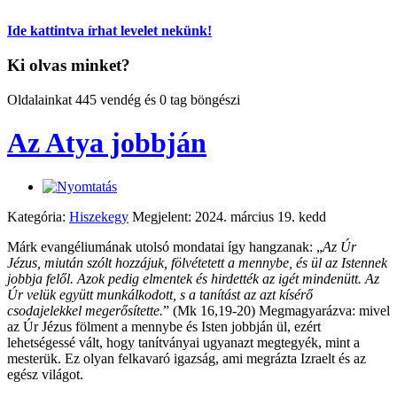
Ide kattintva írhat levelet nekünk!
Ki olvas minket?
Oldalainkat 445 vendég és 0 tag böngészi
Az Atya jobbján
Kategória:
Hiszekegy
Megjelent: 2024. március 19. kedd
Márk evangéliumának utolsó mondatai így hangzanak: „
Az Úr
Jézus, miután szólt hozzájuk, fölvétetett a mennybe, és ül az Istennek
jobbja felől. Azok pedig elmentek és hirdették az igét mindenütt. Az
Úr velük együtt munkálkodott, s a tanítást az azt kísérő
csodajelekkel megerősítette.
” (Mk 16,19-20) Megmagyarázva: mivel
az Úr Jézus fölment a mennybe és Isten jobbján ül, ezért
lehetségessé vált, hogy tanítványai ugyanazt megtegyék, mint a
mesterük. Ez olyan felkavaró igazság, ami megrázta Izraelt és az
egész világot.