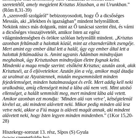
szeretetétől, amely megjelent Krisztus Jézusban, a mi Urunkban
.”
(Róm 8,31-39)
A „szenvedő szolgáról” bebizonyosodott, hogy Ő a dicsőséges
Messiás, aki „lélekben és igazságban” mindent helyreállított.
Nekünk nincs más dolgunk, mint az Ő tanácsai szerint élni, és várni
a dicsőséges visszajövetelét, amikor Isten az egész
világmindenségben és örökre szólóan helyreállít mindent. „
Krisztus
azonban feltámadt a halottak közül, mint az elszenderültek zsengéje.
Mert amint egy ember által lett a halál, úgy egy ember által lett a
halottak feltámadása is. Amint ugyanis Ádámban mindnyájan
meghalnak, úgy Krisztusban mindnyájan életre fognak kelni.
Mindenki a maga rendje szerint: elsőként Krisztus; azután azok, akik
Krisztuséi, az ő eljövetelekor. Azután jön a vég, amikor majd átadja
az uralmat az Atyaistennek, miután megsemmisített minden
fejedelemséget, minden hatalmasságot és erőt. Mert addig kell neki
uralkodnia, amíg ellenségeit mind a lába alá nem veti. Mint utolsó
ellenséget, a halált semmisíti meg, mert mindent lába alá vetett.
Amikor azonban ezt mondja: ’Minden alá van vetve’, kétségtelenül
kivétel az, aki mindent alávetett neki. Mikor pedig minden alá lesz
vetve neki, akkor a Fiú maga is aláveti magát annak, aki mindent
alávetett neki, hogy Isten legyen minden mindenben
.” (1Kor 15,20-
28)
Hiszekegy-sorozat 13. rész, Sípos (S) Gyula
(www.szeretetfoldje.hu)