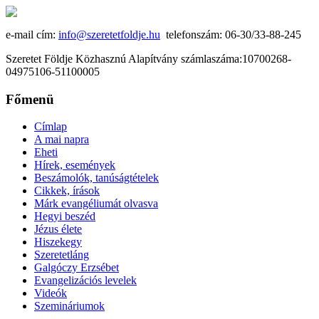
e-mail cím:
info@szeretetfoldje.hu
telefonszám: 06-30/33-88-245
Szeretet Földje Közhasznú Alapítvány számlaszáma:10700268-
04975106-51100005
Főmenü
Címlap
A mai napra
Eheti
Hírek, események
Beszámolók, tanúságtételek
Cikkek, írások
Márk evangéliumát olvasva
Hegyi beszéd
Jézus élete
Hiszekegy
Szeretetláng
Galgóczy Erzsébet
Evangelizációs levelek
Videók
Szemináriumok