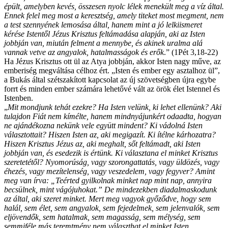
épült, amelyben kevés, összesen nyolc lélek menekült meg a víz által.
Ennek felel meg most a keresztség, amely titeket most megment, nem
a test szennyének lemosása által, hanem mint a jó lelkiismeret
kérése Istentől Jézus Krisztus feltámadása alapján, aki az Isten
jobbján van, miután felment a mennybe, és akinek uralma alá
vannak vetve az angyalok, hatalmasságok és erők
.” (1Pét 3,18-22)
Ha Jézus Krisztus ott ül az Atya jobbján, akkor Isten nagy műve, az
emberiség megváltása célhoz ért. „Isten és ember egy asztalhoz ül”,
a Bukás által szétszakított kapcsolat az új szövetségben újra egybe
forrt és minden ember számára lehetővé vált az örök élet Istennel és
Istenben.
„
Mit mondjunk tehát ezekre? Ha Isten velünk, ki lehet ellenünk? Aki
tulajdon Fiát nem kímélte, hanem mindnyájunkért odaadta, hogyan
ne ajándékozna nekünk vele együtt mindent? Ki vádolná Isten
választottait? Hiszen Isten az, aki megigazít. Ki ítélne kárhozatra?
Hiszen Krisztus Jézus az, aki meghalt, sőt feltámadt, aki Isten
jobbján van, és esedezik is értünk. Ki választana el minket Krisztus
szeretetétől? Nyomorúság, vagy szorongattatás, vagy üldözés, vagy
éhezés, vagy mezítelenség, vagy veszedelem, vagy fegyver? Amint
meg van írva: „Teérted gyilkolnak minket nap mint nap, annyira
becsülnek, mint vágójuhokat.” De mindezekben diadalmaskodunk
az által, aki szeret minket. Mert meg vagyok győződve, hogy sem
halál, sem élet, sem angyalok, sem fejedelmek, sem jelenvalók, sem
eljövendők, sem hatalmak, sem magasság, sem mélység, sem
semmiféle más teremtmény nem választhat el minket Isten