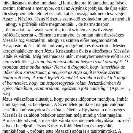
hitvallásának utolsó mondata: „Harmadnapra föltámadott az Írások
szerint, fölment a mennybe, ott ül az Atyának jobbján, de újra eljön
dicsőségben ítélni élőket és holtakat és országának nem lesz vége.”
Azaz: a Názáreti Jézus Krisztus szenvedő szolgaként ugyan meghalt
– ahogy a próféták előre megmondták -, de harmadnapon
„föltámadott az Írások szerint -, tehát szintén az ószövetségi
próféciák szerint -, fölment a mennybe, és onnan mint dicsőséges
Messiás fog visszatérni, ahogy az szintén előre megmondatott.
Az apostolok és a többi tanítvány megrémült és összetört a Mester
kereszthalálakor, mert Jézus Krisztusban ők is a dicsőséges Messiást
látták és várták. Még feltámadása után, mennybemenetele előtt is azt
kérdezték tőle: „
Uram, talán most állítod helyre Izrael országát? Ő
azonban azt mondta nekik: Nem a ti dolgotok, hogy ismerjétek az
időket és a korszakokat, amelyeket az Atya saját tetszése szerint
határozott meg. A rátok lejövő Szentlélek azonban erővel tölt majd
el benneteket, hogy tanúságot tegyetek rólam Jeruzsálemben és
egész Júdeában, Szamariában, egészen a föld határáig
.” (ApCsel 1,
6-8)
Jézus válaszában elutasítja, hogy pontos időpontot mondjon, ámbár
amit kijelent, az beteljesült. A Szentlélek pünkösd napján valóban
leszállt a tanítványokra és azóta is élteti az Egyházat, a dicsőséges
Messiás és az áldott békekor azonban még mindig várat magára.
A második advent, a második várakozás idejének elnyúlása – az első
advent beteljesült Jézus Krisztus földi életében és megváltó
munkájában -, próbára tette (és teszi) azóta is a tanítványokat. A