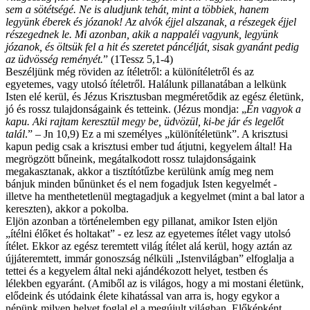
sem a sötétségé. Ne is aludjunk tehát, mint a többiek, hanem
legyünk éberek és józanok! Az alvók éjjel alszanak, a részegek éjjel
részegednek le. Mi azonban, akik a nappaléi vagyunk, legyünk
józanok, és öltsük fel a hit és szeretet páncélját, sisak gyanánt pedig
az üdvösség reményét.
” (1Tessz 5,1-4)
Beszéljünk még röviden az ítéletről: a különítéletről és az
egyetemes, vagy utolsó ítéletről. Halálunk pillanatában a lelkünk
Isten elé kerül, és Jézus Krisztusban megméretődik az egész életünk,
jó és rossz tulajdonságaink és tetteink. (Jézus mondja: „
Én vagyok a
kapu. Aki rajtam keresztül megy be, üdvözül, ki-be jár és legelőt
talál
.” – Jn 10,9) Ez a mi személyes „különítéletünk”. A krisztusi
kapun pedig csak a krisztusi ember tud átjutni, kegyelem által! Ha
megrögzött bűneink, megátalkodott rossz tulajdonságaink
megakasztanak, akkor a tisztítótűzbe kerülünk amíg meg nem
bánjuk minden bűnünket és el nem fogadjuk Isten kegyelmét -
illetve ha menthetetlenül megtagadjuk a kegyelmet (mint a bal lator a
kereszten), akkor a pokolba.
Eljön azonban a történelemben egy pillanat, amikor Isten eljön
„ítélni élőket és holtakat” - ez lesz az egyetemes ítélet vagy utolsó
ítélet. Ekkor az egész teremtett világ ítélet alá kerül, hogy aztán az
újjáteremtett, immár gonoszság nélküli „Istenvilágban” elfoglalja a
tettei és a kegyelem által neki ajándékozott helyet, testben és
lélekben egyaránt. (Amiből az is világos, hogy a mi mostani életünk,
elődeink és utódaink élete kihatással van arra is, hogy egykor a
népünk milyen helyet foglal el a megújult világban. Előképként