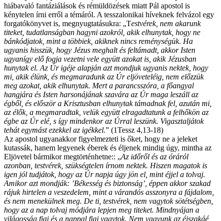
hiábavaló fantáziálások és rémüldözések miatt Pál apostol is
kénytelen írni erről a témáról. A tesszalonikai híveknek felvázol egy
forgatókönyvet is, megnyugtatásukra: „T
estvérek, nem akarunk
titeket, tudatlanságban hagyni azokról, akik elhunytak, hogy ne
bánkódjatok, mint a többiek, akiknek nincs reménységük. Ha
ugyanis hisszük, hogy Jézus meghalt és feltámadt, akkor Isten
ugyanígy elő fogja vezetni vele együtt azokat is, akik Jézusban
hunytak el. Az Úr igéje alapján azt mondjuk ugyanis nektek, hogy
mi, akik élünk, és megmaradunk az Úr eljöveteléig, nem előzzük
meg azokat, akik elhunytak. Mert a parancsszóra, a főangyal
hangjára és Isten harsonájának szavára az Úr maga leszáll az
égből, és először a Krisztusban elhunytak támadnak fel, azután mi,
az élők, a megmaradtak, velük együtt elragadtatunk a felhőkön az
égbe az Úr elé, s így mindenkor az Úrral leszünk. Vigasztaljátok
tehát egymást ezekkel az igékkel.
” (1Tessz 4,13-18)
Az apostol ugyanakkor figyelmezteti is őket, hogy ne a jeleket
kutassák, hanem legyenek éberek és éljenek mindig úgy, mintha az
Eljövetel bármikor megtörténhetne:: „
Az időről és az óráról
azonban, testvérek, szükségtelen írnom nektek. Hiszen magatok is
igen jól tudjátok, hogy az Úr napja úgy jön el, mint éjjel a tolvaj.
Amikor azt mondják: ’Békesség és biztonság’, éppen akkor szakad
rájuk hirtelen a veszedelem, mint a várandós asszonyra a fájdalom,
és nem menekülnek meg. De ti, testvérek, nem vagytok sötétségben,
hogy az a nap tolvaj módjára lepjen meg titeket. Mindnyájan a
világosság fiai és a nappal fiai vagytok. Nem vagyunk az éjszakáé,