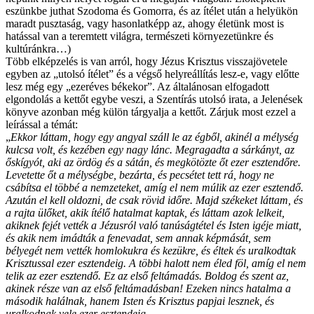
eszünkbe juthat Szodoma és Gomorra, és az ítélet után a helyükön
maradt pusztaság, vagy hasonlatképp az, ahogy életünk most is
hatással van a teremtett világra, természeti környezetünkre és
kultúránkra…)
Több elképzelés is van arról, hogy Jézus Krisztus visszajövetele
egyben az „utolsó ítélet” és a végső helyreállítás lesz-e, vagy előtte
lesz még egy „ezeréves békekor”. Az általánosan elfogadott
elgondolás a kettőt egybe veszi, a Szentírás utolsó irata, a Jelenések
könyve azonban még külön tárgyalja a kettőt. Zárjuk most ezzel a
leírással a témát:
„
Ekkor láttam, hogy egy angyal száll le az égből, akinél a mélység
kulcsa volt, és kezében egy nagy lánc. Megragadta a sárkányt, az
őskígyót, aki az ördög és a sátán, és megkötözte őt ezer esztendőre.
Levetette őt a mélységbe, bezárta, és pecsétet tett rá, hogy ne
csábítsa el többé a nemzeteket, amíg el nem múlik az ezer esztendő.
Azután el kell oldozni, de csak rövid időre. Majd székeket láttam, és
a rajta ülőket, akik ítélő hatalmat kaptak, és láttam azok lelkeit,
akiknek fejét vették a Jézusról való tanúságtétel és Isten igéje miatt,
és akik nem imádták a fenevadat, sem annak képmását, sem
bélyegét nem vették homlokukra és kezükre, és éltek és uralkodtak
Krisztussal ezer esztendeig. A többi halott nem éled föl, amíg el nem
telik az ezer esztendő. Ez az első feltámadás. Boldog és szent az,
akinek része van az első feltámadásban! Ezeken nincs hatalma a
második halálnak, hanem Isten és Krisztus papjai lesznek, és
uralkodnak vele ezer esztendeig.