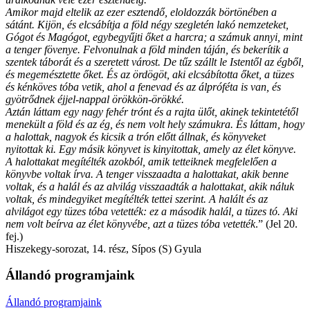
Amikor majd eltelik az ezer esztendő, eloldozzák börtönében a
sátánt. Kijön, és elcsábítja a föld négy szegletén lakó nemzeteket,
Gógot és Magógot, egybegyűjti őket a harcra; a számuk annyi, mint
a tenger fövenye. Felvonulnak a föld minden táján, és bekerítik a
szentek táborát és a szeretett várost. De tűz szállt le Istentől az égből,
és megemésztette őket. És az ördögöt, aki elcsábította őket, a tüzes
és kénköves tóba vetik, ahol a fenevad és az álpróféta is van, és
gyötrődnek éjjel-nappal örökkön-örökké.
Aztán láttam egy nagy fehér trónt és a rajta ülőt, akinek tekintetétől
menekült a föld és az ég, és nem volt hely számukra. És láttam, hogy
a halottak, nagyok és kicsik a trón előtt állnak, és könyveket
nyitottak ki. Egy másik könyvet is kinyitottak, amely az élet könyve.
A halottakat megítélték azokból, amik tetteiknek megfelelően a
könyvbe voltak írva. A tenger visszaadta a halottakat, akik benne
voltak, és a halál és az alvilág visszaadták a halottakat, akik náluk
voltak, és mindegyiket megítélték tettei szerint. A halált és az
alvilágot egy tüzes tóba vetették: ez a második halál, a tüzes tó. Aki
nem volt beírva az élet könyvébe, azt a tüzes tóba vetették
.” (Jel 20.
fej.)
Hiszekegy-sorozat, 14. rész, Sípos (S) Gyula
Állandó programjaink
Állandó programjaink