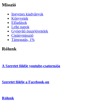
Misszió
Ingyenes kiadványok
Könyveink
Előadások
Lelki napok
Gyógyító összejövetelek
Cigánymisszió
Támogatás, 1%
Rólunk
A Szeretet földje youtube-csatornája
Szeretet földje a Facebook-on
Rólunk