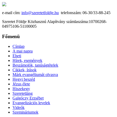
e-mail cím:
info@szeretetfoldje.hu
telefonszám: 06-30/33-88-245
Szeretet Földje Közhasznú Alapítvány számlaszáma:10700268-
04975106-51100005
Főmenü
Címlap
A mai napra
Eheti
Hírek, események
Beszámolók, tanúságtételek
Cikkek, írások
Márk evangéliumát olvasva
Hegyi beszéd
Jézus élete
Hiszekegy
Szeretetláng
Galgóczy Erzsébet
Evangelizációs levelek
Videók
Szemináriumok