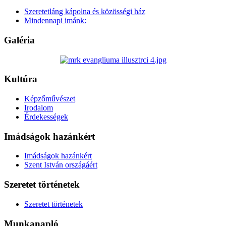
Szeretetláng kápolna és közösségi ház
Mindennapi imánk:
Galéria
Kultúra
Képzőművészet
Irodalom
Érdekességek
Imádságok hazánkért
Imádságok hazánkért
Szent István országáért
Szeretet történetek
Szeretet történetek
Munkanapló