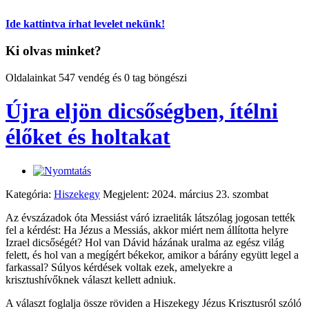
Ide kattintva írhat levelet nekünk!
Ki olvas minket?
Oldalainkat 547 vendég és 0 tag böngészi
Újra eljön dicsőségben, ítélni
élőket és holtakat
Kategória:
Hiszekegy
Megjelent: 2024. március 23. szombat
Az évszázadok óta Messiást váró izraeliták látszólag jogosan tették
fel a kérdést: Ha Jézus a Messiás, akkor miért nem állította helyre
Izrael dicsőségét? Hol van Dávid házának uralma az egész világ
felett, és hol van a megígért békekor, amikor a bárány együtt legel a
farkassal? Súlyos kérdések voltak ezek, amelyekre a
krisztushívőknek választ kellett adniuk.
A választ foglalja össze röviden a Hiszekegy Jézus Krisztusról szóló