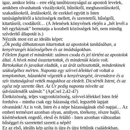
igaz, amikor leírta – erre elég tanúbizonyságul az apostoli levelek,
amikben olvashatunk viszályokról, bűnökről, meghasonlásokról,
szakadásokról, árulásokról, de ezekkel együtt is Isten
tanúságtételéről a közösségek mellett, és szeretetről, hűségről,
kitartásról, csodákról… (A Jelenések könyvének elején a „hét levél a
hét egyháznak” bemutatja a korabeli közösségek hét, nem mindig
szívderítő állapotát is.)
Nézzük most ezt az ideális képet:
„
Ők pedig állhatatosan kitartottak az apostolok tanításában, a
kenyérszegés közösségében és az imádságokban.
Félelem fogott el mindenkit: számos csoda és jel történt az apostolok
által. A hívek mind összetartottak, és mindenük közös volt.
Birtokaikat és javaikat eladták, s az árát szétosztották, mindenkinek
szükségéhez mérten. Naponta egy szívvel-lélekkel ott voltak a
templomban, házanként végezték a kenyérszegést, örvendezve és a
szív tisztaságával vették magukhoz az eledelt. Dicsérték Istent, és az
egész nép szerette őket. Az Úr pedig naponta növelte az
üdvözülendők számát.
” (ApCsel 2,42-47)
Életközösség, teljes vagyonközösség, szívvel-lélekkel Isten felé
fordulva – mintha csak egy házasság első, legszebb lapjait
olvasnánk! Az is volt, Isten és a népe házasságának első napjai… Az
emberi természet azonban olyan, amilyen, törékeny, részre hajló,
kísértéseknek engedő, eleső és felálló - Isten azonban változatlan
hűséggel és szeretettel szereti a népét!
Ez az első, ideális kép azóta is újra és újra feltűnik családokban,