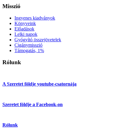
Misszió
Ingyenes kiadványok
Könyveink
Előadások
Lelki napok
Gyógyító összejövetelek
Cigánymisszió
Támogatás, 1%
Rólunk
A Szeretet földje youtube-csatornája
Szeretet földje a Facebook-on
Rólunk