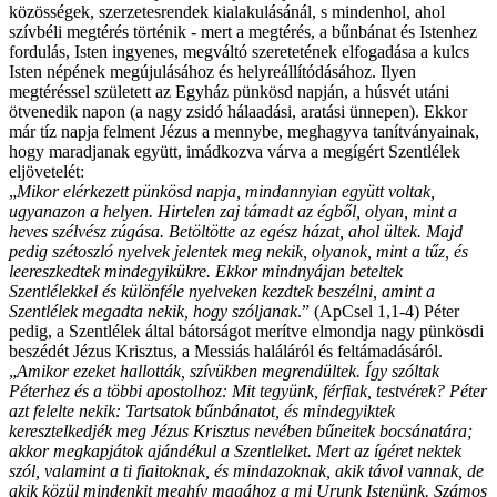
közösségek, szerzetesrendek kialakulásánál, s mindenhol, ahol
szívbéli megtérés történik - mert a megtérés, a bűnbánat és Istenhez
fordulás, Isten ingyenes, megváltó szeretetének elfogadása a kulcs
Isten népének megújulásához és helyreállítódásához. Ilyen
megtéréssel született az Egyház pünkösd napján, a húsvét utáni
ötvenedik napon (a nagy zsidó hálaadási, aratási ünnepen). Ekkor
már tíz napja felment Jézus a mennybe, meghagyva tanítványainak,
hogy maradjanak együtt, imádkozva várva a megígért Szentlélek
eljövetelét:
„
Mikor elérkezett pünkösd napja, mindannyian együtt voltak,
ugyanazon a helyen. Hirtelen zaj támadt az égből, olyan, mint a
heves szélvész zúgása. Betöltötte az egész házat, ahol ültek. Majd
pedig szétoszló nyelvek jelentek meg nekik, olyanok, mint a tűz, és
leereszkedtek mindegyikükre. Ekkor mindnyájan beteltek
Szentlélekkel és különféle nyelveken kezdtek beszélni, amint a
Szentlélek megadta nekik, hogy szóljanak
.” (ApCsel 1,1-4) Péter
pedig, a Szentlélek által bátorságot merítve elmondja nagy pünkösdi
beszédét Jézus Krisztus, a Messiás haláláról és feltámadásáról.
„
Amikor ezeket hallották, szívükben megrendültek. Így szóltak
Péterhez és a többi apostolhoz: Mit tegyünk, férfiak, testvérek? Péter
azt felelte nekik: Tartsatok bűnbánatot, és mindegyiktek
keresztelkedjék meg Jézus Krisztus nevében bűneitek bocsánatára;
akkor megkapjátok ajándékul a Szentlelket. Mert az ígéret nektek
szól, valamint a ti fiaitoknak, és mindazoknak, akik távol vannak, de
akik közül mindenkit meghív magához a mi Urunk Istenünk. Számos