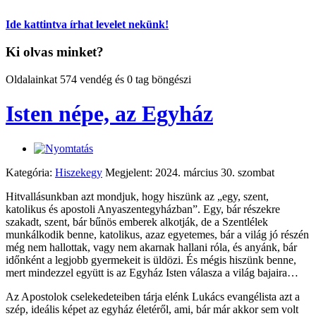
Ide kattintva írhat levelet nekünk!
Ki olvas minket?
Oldalainkat 574 vendég és 0 tag böngészi
Isten népe, az Egyház
Kategória:
Hiszekegy
Megjelent: 2024. március 30. szombat
Hitvallásunkban azt mondjuk, hogy hiszünk az „egy, szent,
katolikus és apostoli Anyaszentegyházban”. Egy, bár részekre
szakadt, szent, bár bűnös emberek alkotják, de a Szentlélek
munkálkodik benne, katolikus, azaz egyetemes, bár a világ jó részén
még nem hallottak, vagy nem akarnak hallani róla, és anyánk, bár
időnként a legjobb gyermekeit is üldözi. És mégis hiszünk benne,
mert mindezzel együtt is az Egyház Isten válasza a világ bajaira…
Az Apostolok cselekedeteiben tárja elénk Lukács evangélista azt a
szép, ideális képet az egyház életéről, ami, bár már akkor sem volt