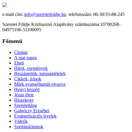
e-mail cím:
info@szeretetfoldje.hu
telefonszám: 06-30/33-88-245
Szeretet Földje Közhasznú Alapítvány számlaszáma:10700268-
04975106-51100005
Főmenü
Címlap
A mai napra
Eheti
Hírek, események
Beszámolók, tanúságtételek
Cikkek, írások
Márk evangéliumát olvasva
Hegyi beszéd
Jézus élete
Hiszekegy
Szeretetláng
Galgóczy Erzsébet
Evangelizációs levelek
Videók
Szemináriumok