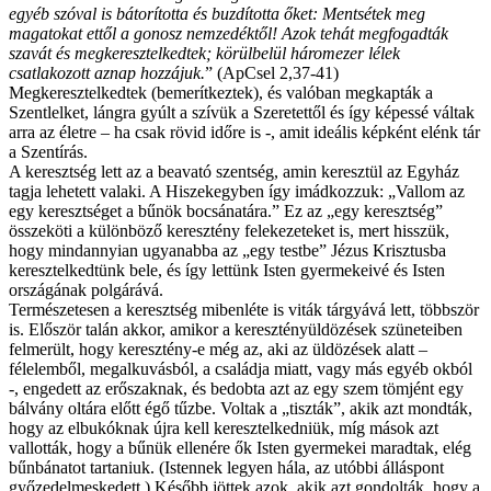
egyéb szóval is bátorította és buzdította őket: Mentsétek meg
magatokat ettől a gonosz nemzedéktől! Azok tehát megfogadták
szavát és megkeresztelkedtek; körülbelül háromezer lélek
csatlakozott aznap hozzájuk.
” (ApCsel 2,37-41)
Megkeresztelkedtek (bemerítkeztek), és valóban megkapták a
Szentlelket, lángra gyúlt a szívük a Szeretettől és így képessé váltak
arra az életre – ha csak rövid időre is -, amit ideális képként elénk tár
a Szentírás.
A keresztség lett az a beavató szentség, amin keresztül az Egyház
tagja lehetett valaki. A Hiszekegyben így imádkozzuk: „Vallom az
egy keresztséget a bűnök bocsánatára.” Ez az „egy keresztség”
összeköti a különböző keresztény felekezeteket is, mert hisszük,
hogy mindannyian ugyanabba az „egy testbe” Jézus Krisztusba
keresztelkedtünk bele, és így lettünk Isten gyermekeivé és Isten
országának polgárává.
Természetesen a keresztség mibenléte is viták tárgyává lett, többször
is. Először talán akkor, amikor a keresztényüldözések szüneteiben
felmerült, hogy keresztény-e még az, aki az üldözések alatt –
félelemből, megalkuvásból, a családja miatt, vagy más egyéb okból
-, engedett az erőszaknak, és bedobta azt az egy szem tömjént egy
bálvány oltára előtt égő tűzbe. Voltak a „tiszták”, akik azt mondták,
hogy az elbukóknak újra kell keresztelkedniük, míg mások azt
vallották, hogy a bűnük ellenére ők Isten gyermekei maradtak, elég
bűnbánatot tartaniuk. (Istennek legyen hála, az utóbbi álláspont
győzedelmeskedett.) Később jöttek azok, akik azt gondolták, hogy a