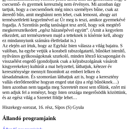
csecsemő- és gyermek keresztség nem érvényes. Mi azonban úgy
tartjuk, hogy a csecsemőnek még nincs személyes bűne, csak az
áteredő bűn, amit megbánni nem lehet, csak lemosni, ahogy azt
természetfeletti kegyelmével az Úr meg is teszi, amikor gyermekévé
fogadja. A Szentírás pedig tanúságot tesz arról, hogy sok megtérő
megkeresztelkedett „egész házanépével együtt”. (Amit a kegyelem
elkezdett, azt természetesen majd a tetteknek is kísérnie kell, ahogy
ez mindannyiunk számára életfeladat is.)
Az elején azt írtuk, hogy az Egyház Isten válasza a világ bajaira. S
valóban, ha egybe vetjük a korabeli rabszolgatartó, bűnöket istenítő,
nyilvános gyilkosságoknak szurkoló, minden létező kicsapongást és
visszaélést engedő (gondoljunk csak a kéjrabszolgának vásárolt
kisgyerekekre) kultúrát a mai helyzettel, láthatjuk, kétezer év
kereszténysége mennyit finomított az emberi lelken és
társadalmakon. És szomorúan láthatjuk azt is, hogy a keresztény
vallás elerőtlenedése hogyan enged utat újra a régi bűnöknek…)
Isten azonban nem tagadja meg Szeretetét most sem tőlünk, ezért mi
sem adjuk fel a reményt, hogy Isten országa megerősödik közöttünk,
és az egész világ a Szeretet földje lehet…
Hiszekegy-sorozat, 16. rész, Sípos (S) Gyula
Állandó programjaink