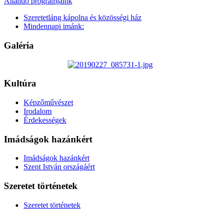
Állandó programjaink
Szeretetláng kápolna és közösségi ház
Mindennapi imánk:
Galéria
Kultúra
Képzőművészet
Irodalom
Érdekességek
Imádságok hazánkért
Imádságok hazánkért
Szent István országáért
Szeretet történetek
Szeretet történetek