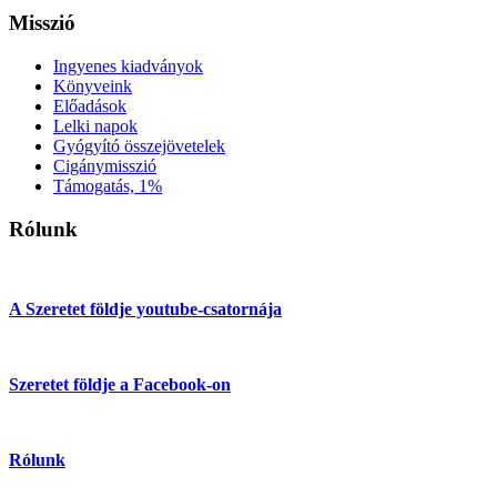
Misszió
Ingyenes kiadványok
Könyveink
Előadások
Lelki napok
Gyógyító összejövetelek
Cigánymisszió
Támogatás, 1%
Rólunk
A Szeretet földje youtube-csatornája
Szeretet földje a Facebook-on
Rólunk