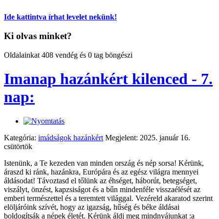
Ide kattintva írhat levelet nekünk!
Ki olvas minket?
Oldalainkat 408 vendég és 0 tag böngészi
Imanap hazánkért kilenced - 7.
nap:
Kategória:
imádságok hazánkért
Megjelent: 2025. január 16.
csütörtök
Istenünk, a Te kezeden van minden ország és nép sorsa! Kérünk,
áraszd ki ránk, hazánkra, Európára és az egész világra mennyei
áldásodat! Távoztasd el tőlünk az éhséget, háborút, betegséget,
viszályt, önzést, kapzsiságot és a bűn mindenféle visszaélését az
emberi természettel és a teremtett világgal. Vezéreld akaratod szerint
elöljáróink szívét, hogy az igazság, hűség és béke áldásai
boldogítsák a népek életét. Kérünk áldj meg mindnyájunkat :a