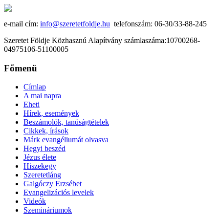
e-mail cím:
info@szeretetfoldje.hu
telefonszám: 06-30/33-88-245
Szeretet Földje Közhasznú Alapítvány számlaszáma:10700268-
04975106-51100005
Főmenü
Címlap
A mai napra
Eheti
Hírek, események
Beszámolók, tanúságtételek
Cikkek, írások
Márk evangéliumát olvasva
Hegyi beszéd
Jézus élete
Hiszekegy
Szeretetláng
Galgóczy Erzsébet
Evangelizációs levelek
Videók
Szemináriumok