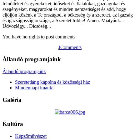
felnőtteket és gyerekeket, időseket és fiatalokat, gazdagokat és
szegényeket, magyarokat és minden nemzetiséget és add, hogy
eljöjjön közénk a Te országod, a békesség és a szeretet, az igazság
és igazságosság országa, a Szeretet földje! Ámen. Miatyánk...
Üdvözlégy... Dicsőség...
You have no rights to post comments
JComments
Állandó programjaink
Állandó programjaink
Szeretetláng kápolna és közösségi ház
Mindennapi imánk:
Galéria
Kultúra
Képzőművészet