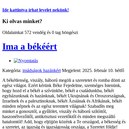
Ide kattintva írhat levelet nekünk!
Ki olvas minket?
Oldalainkat 572 vendég és 0 tag böngészi
Ima a békéért
Kategória:
imádságok hazánkért
Megjelent: 2025. február 10. hétfő
A békétlenség, viszály, háború megöli a szeretetet és romba dönti az
egész világot. Ezért kérünk Béke Fejedelme, szentséges Istenünk,
hogy hozd el a békét a szívünkbe, békét a családunkba, békét
egyházunknak és hazánknak, békét Ukrajnának és Oroszországnak,
Izraelnek és a palesztinoknak, békét Ázsiának és Afrikának, békét
minden népnek és az egész teremtett világnak! Szabadíts meg
minket a gonosztól, a gyűlölet, viszály és háború szítóitól,
haszonélvezőitől, antikrisztusi vezetőktől és minden megszálló
hatalomtól! Add, hogy eljöjjön közénk a Te országod, a békesség és
a szeretet, az igazság és igazságosság országa, a Szeretet földje!