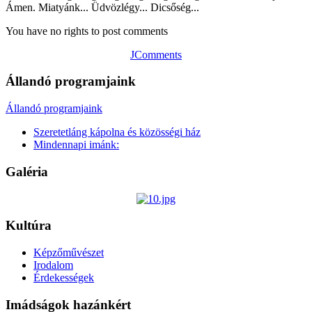
Ámen. Miatyánk... Üdvözlégy... Dicsőség...
You have no rights to post comments
JComments
Állandó programjaink
Állandó programjaink
Szeretetláng kápolna és közösségi ház
Mindennapi imánk:
Galéria
Kultúra
Képzőművészet
Irodalom
Érdekességek
Imádságok hazánkért