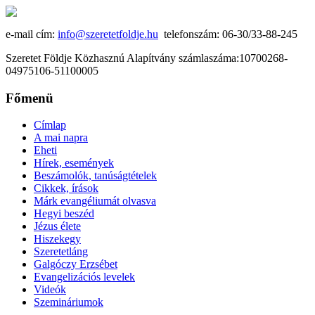
e-mail cím:
info@szeretetfoldje.hu
telefonszám: 06-30/33-88-245
Szeretet Földje Közhasznú Alapítvány számlaszáma:10700268-
04975106-51100005
Főmenü
Címlap
A mai napra
Eheti
Hírek, események
Beszámolók, tanúságtételek
Cikkek, írások
Márk evangéliumát olvasva
Hegyi beszéd
Jézus élete
Hiszekegy
Szeretetláng
Galgóczy Erzsébet
Evangelizációs levelek
Videók
Szemináriumok