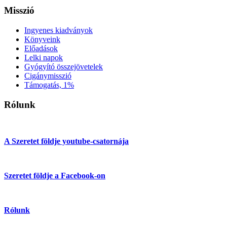
Misszió
Ingyenes kiadványok
Könyveink
Előadások
Lelki napok
Gyógyító összejövetelek
Cigánymisszió
Támogatás, 1%
Rólunk
A Szeretet földje youtube-csatornája
Szeretet földje a Facebook-on
Rólunk