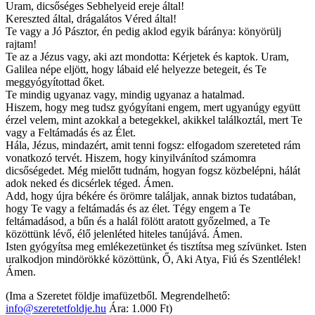
Uram, dicsőséges Sebhelyeid ereje által!
Kereszted által, drágalátos Véred által!
Te vagy a Jó Pásztor, én pedig aklod egyik báránya: könyörülj
rajtam!
Te az a Jézus vagy, aki azt mondotta: Kérjetek és kaptok. Uram,
Galilea népe eljött, hogy lábaid elé helyezze betegeit, és Te
meggyógyítottad őket.
Te mindig ugyanaz vagy, mindig ugyanaz a hatalmad.
Hiszem, hogy meg tudsz gyógyítani engem, mert ugyanúgy együtt
érzel velem, mint azokkal a betegekkel, akikkel találkoztál, mert Te
vagy a Feltámadás és az Élet.
Hála, Jézus, mindazért, amit tenni fogsz: elfogadom szereteted rám
vonatkozó tervét. Hiszem, hogy kinyilvánítod számomra
dicsőségedet. Még mielőtt tudnám, hogyan fogsz közbelépni, hálát
adok neked és dicsérlek téged. Ámen.
Add, hogy újra békére és örömre találjak, annak biztos tudatában,
hogy Te vagy a feltámadás és az élet. Tégy engem a Te
feltámadásod, a bűn és a halál fölött aratott győzelmed, a Te
közöttünk lévő, élő jelenléted hiteles tanújává. Ámen.
Isten gyógyítsa meg emlékezetünket és tisztítsa meg szívünket. Isten
uralkodjon mindörökké közöttünk, Ő, Aki Atya, Fiú és Szentlélek!
Ámen.
(Ima a Szeretet földje imafüzetből. Megrendelhető:
info@szeretetfoldje.hu
Ára: 1.000 Ft)