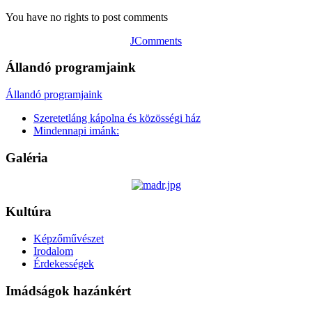
You have no rights to post comments
JComments
Állandó programjaink
Állandó programjaink
Szeretetláng kápolna és közösségi ház
Mindennapi imánk:
Galéria
Kultúra
Képzőművészet
Irodalom
Érdekességek
Imádságok hazánkért