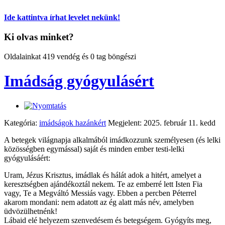
Ide kattintva írhat levelet nekünk!
Ki olvas minket?
Oldalainkat 419 vendég és 0 tag böngészi
Imádság gyógyulásért
Kategória:
imádságok hazánkért
Megjelent: 2025. február 11. kedd
A betegek világnapja alkalmából imádkozzunk személyesen (és lelki
közösségben egymással) saját és minden ember testi-lelki
gyógyulásáért:
Uram, Jézus Krisztus, imádlak és hálát adok a hitért, amelyet a
keresztségben ajándékoztál nekem. Te az emberré lett Isten Fia
vagy, Te a Megváltó Messiás vagy. Ebben a percben Péterrel
akarom mondani: nem adatott az ég alatt más név, amelyben
üdvözülhetnénk!
Lábaid elé helyezem szenvedésem és betegségem. Gyógyíts meg,