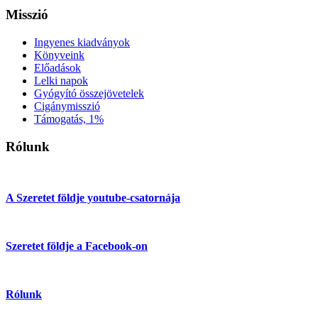
Misszió
Ingyenes kiadványok
Könyveink
Előadások
Lelki napok
Gyógyító összejövetelek
Cigánymisszió
Támogatás, 1%
Rólunk
A Szeretet földje youtube-csatornája
Szeretet földje a Facebook-on
Rólunk