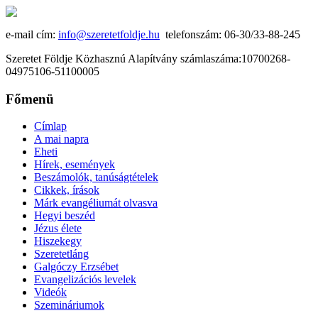
e-mail cím:
info@szeretetfoldje.hu
telefonszám: 06-30/33-88-245
Szeretet Földje Közhasznú Alapítvány számlaszáma:10700268-
04975106-51100005
Főmenü
Címlap
A mai napra
Eheti
Hírek, események
Beszámolók, tanúságtételek
Cikkek, írások
Márk evangéliumát olvasva
Hegyi beszéd
Jézus élete
Hiszekegy
Szeretetláng
Galgóczy Erzsébet
Evangelizációs levelek
Videók
Szemináriumok