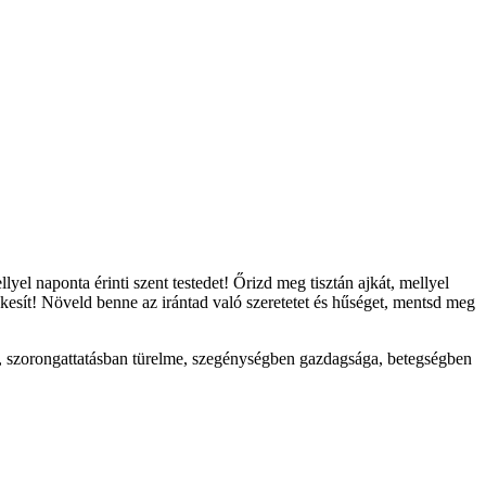
yel naponta érinti szent testedet! Őrizd meg tisztán ajkát, mellyel
kesít! Növeld benne az irántad való szeretetet és hűséget, mentsd meg
me, szorongattatásban türelme, szegénységben gazdagsága, betegségben