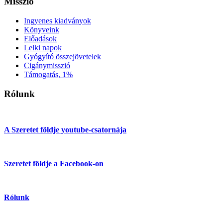
Misszió
Ingyenes kiadványok
Könyveink
Előadások
Lelki napok
Gyógyító összejövetelek
Cigánymisszió
Támogatás, 1%
Rólunk
A Szeretet földje youtube-csatornája
Szeretet földje a Facebook-on
Rólunk