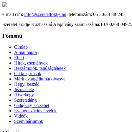
e-mail cím:
info@szeretetfoldje.hu
telefonszám: 06-30/33-88-245
Szeretet Földje Közhasznú Alapítvány számlaszáma:10700268-049
Főmenü
Címlap
A mai napra
Eheti
Hírek, események
Beszámolók, tanúságtételek
Cikkek, írások
Márk evangéliumát olvasva
Hegyi beszéd
Jézus élete
Hiszekegy
Szeretetláng
Galgóczy Erzsébet
Evangelizációs levelek
Videók
Szemináriumok