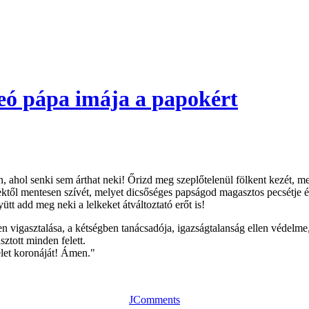
Leó pápa imája a papokért
, ahol senki sem árthat neki! Őrizd meg szeplőtelenül fölkent kezét, mell
ektől mentesen szívét, melyet dicsőséges papságod magasztos pecsétje é
ütt add meg neki a lelkeket átváltoztató erőt is!
en vigasztalása, a kétségben tanácsadója, igazságtalanság ellen védel
tott minden felett.
let koronáját! Ámen."
JComments