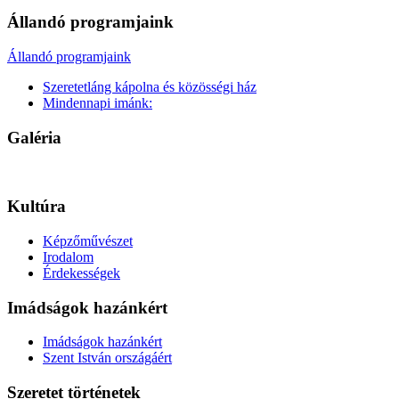
Állandó programjaink
Állandó programjaink
Szeretetláng kápolna és közösségi ház
Mindennapi imánk:
Galéria
Kultúra
Képzőművészet
Irodalom
Érdekességek
Imádságok hazánkért
Imádságok hazánkért
Szent István országáért
Szeretet történetek