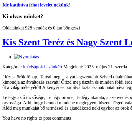
Ide kattintva írhat levelet nekünk!
Ki olvas minket?
Oldalainkat 928 vendég és 0 tag böngészi
Kis Szent Teréz és Nagy Szent 
Kategória:
imádságok hazánkért
Megjelent: 2025. május 21. szerda
"Jézus, örök főpap! Tartsd meg ... atyát legszentebb Szíved oltalmában
kimondja az átváltozás szavait! Őrizd meg tisztán és minden földi érd
őt a világ mételyétől! A kenyér és bor átváltoztatásának hatalmával egy
Te légy az ő dicsősége, Te légy öröme, Te légy akarata, a szenvedésb
orvossága. Add, hogy benned mindene meglegyen, hiszen Téged válasz
Áldd meg munkáját bő terméssel és ajándékozd neki egykor az örök é
You have no rights to post comments