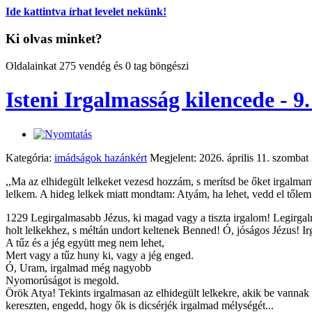
Ide kattintva írhat levelet nekünk!
Ki olvas minket?
Oldalainkat 275 vendég és 0 tag böngészi
Isteni Irgalmasság kilencede - 9
Kategória:
imádságok hazánkért
Megjelent: 2026. április 11. szombat
,,Ma az elhidegült lelkeket vezesd hozzám, s merítsd be őket irgalma
lelkem. A hideg lelkek miatt mondtam: Atyám, ha lehet, vedd el tőlem 
1229 Legirgalmasabb Jézus, ki magad vagy a tiszta irgalom! Legirgalm
holt lelkekhez, s méltán undort keltenek Benned! Ó, jóságos Jézus! Ir
A tűz és a jég együtt meg nem lehet,
Mert vagy a tűz huny ki, vagy a jég enged.
Ó, Uram, irgalmad még nagyobb
Nyomorúságot is megold.
Örök Atya! Tekints irgalmasan az elhidegült lelkekre, akik be vannak
kereszten, engedd, hogy ők is dicsérjék irgalmad mélységét...