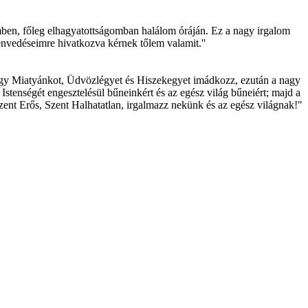
imben, főleg elhagyatottságomban halálom óráján. Ez a nagy irgalom
nvedéseimre hivatkozva kérnek tőlem valamit.''
egy Miatyánkot, Üdvözlégyet és Hiszekegyet imádkozz, ezután a nagy
stenségét engesztelésül bűneinkért és az egész világ bűneiért; majd a
zent Erős, Szent Halhatatlan, irgalmazz nekünk és az egész világnak!"