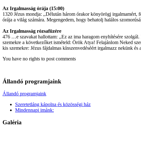
Az Irgalmasság órája (15:00)
1320 Jézus mondja: ,,Délután három órakor könyörögj irgalmamért, fő
órája a világ számára. Megengedem, hogy behatolj halálos szomorúsá
Az Irgalmasság rózsafüzére
476 …e szavakat hallottam: ,,Ez az ima haragom enyhítésére szolgál
szemekre a következőket ismételd: Örök Atya! Felajánlom Neked szerete
kis szemekre: Jézus fájdalmas kínszenvedéséért irgalmazz nekünk és a
You have no rights to post comments
Állandó programjaink
Állandó programjaink
Szeretetláng kápolna és közösségi ház
Mindennapi imánk:
Galéria