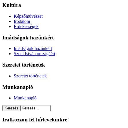
Kultúra
Képzőművészet
Irodalom
Érdekességek
Imádságok hazánkért
Imádságok hazánkért
Szent István országáért
Szeretet történetek
Szeretet történetek
Munkanapló
Munkanapló
Iratkozzon fel hírlevelünkre!