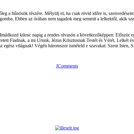
leg a bűnösök részére. Mélyülj el, ha csak rövid időre is, szenvedése
gomba. Ebben az órában nem tagadok meg semmit a lelkektől, akik sze
. Imádkozd kilenc napig a rendes olvasón a következőképpen: Először 
tt Fiadnak, a mi Urunk, Jézus Krisztusnak Testét és Vérét, Lelkét és I
z egész világnak! Végén háromszor ismételd e szavakat: Szent Isten, S
JComments