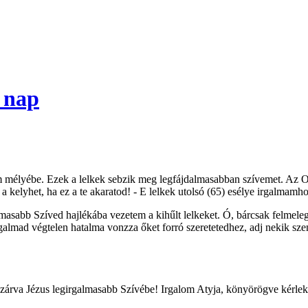
. nap
m mélyébe. Ezek a lelkek sebzik meg legfájdalmasabban szívemet. Az Ol
a kelyhet, ha ez a te akaratod! - E lelkek utolsó (65) esélye irgalmamho
asabb Szíved hajlékába vezetem a kihűlt lelkeket. Ó, bárcsak felmelege
galmad végtelen hatalma vonzza őket forró szeretetedhez, adj nekik szen
 zárva Jézus legirgalmasabb Szívébe! Irgalom Atyja, könyörögve kérlek