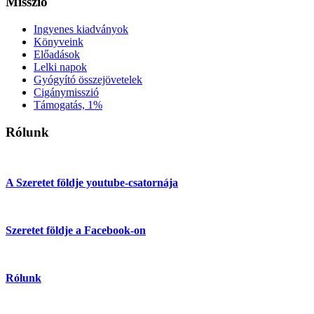
Misszió
Ingyenes kiadványok
Könyveink
Előadások
Lelki napok
Gyógyító összejövetelek
Cigánymisszió
Támogatás, 1%
Rólunk
A Szeretet földje youtube-csatornája
Szeretet földje a Facebook-on
Rólunk