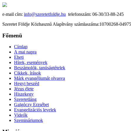
e-mail cím:
info@szeretetfoldje.hu
telefonszám: 06-30/33-88-245
Szeretet Földje Közhasznú Alapítvány számlaszáma:10700268-049
Főmenü
Címlap
A mai napra
Eheti
Hírek, események
Beszámolók, tanúságtételek
Cikkek, írások
Márk evangéliumát olvasva
Hegyi beszéd
Jézus élete
Hiszekegy
Szeretetláng
Galgóczy Erzsébet
Evangelizációs levelek
Videók
Szemináriumok