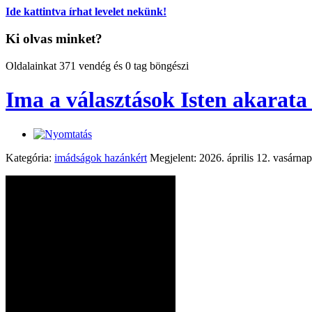
Ide kattintva írhat levelet nekünk!
Ki olvas minket?
Oldalainkat 371 vendég és 0 tag böngészi
Ima a választások Isten akarata
Kategória:
imádságok hazánkért
Megjelent: 2026. április 12. vasárnap