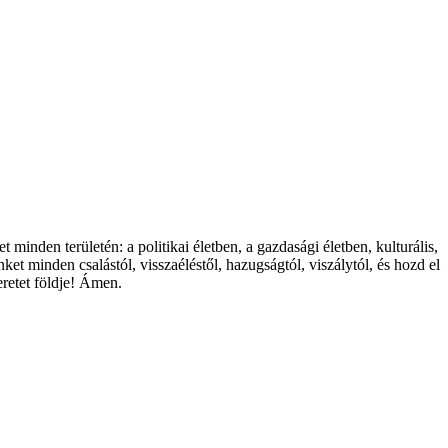
inden területén: a politikai életben, a gazdasági életben, kulturális,
t minden csalástól, visszaéléstől, hazugságtól, viszálytól, és hozd el
eretet földje! Ámen.