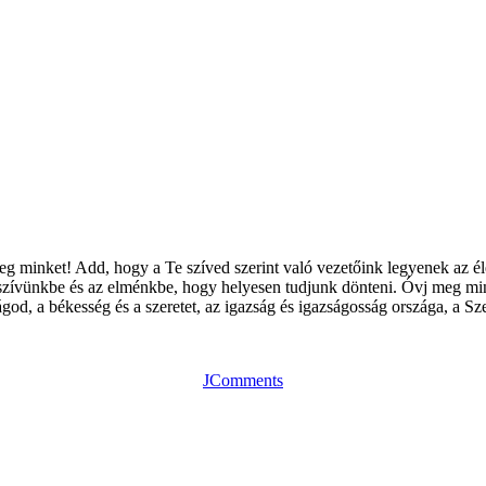
minket! Add, hogy a Te szíved szerint való vezetőink legyenek az élet m
a szívünkbe és az elménkbe, hogy helyesen tudjunk dönteni. Óvj meg minke
od, a békesség és a szeretet, az igazság és igazságosság országa, a Sz
JComments