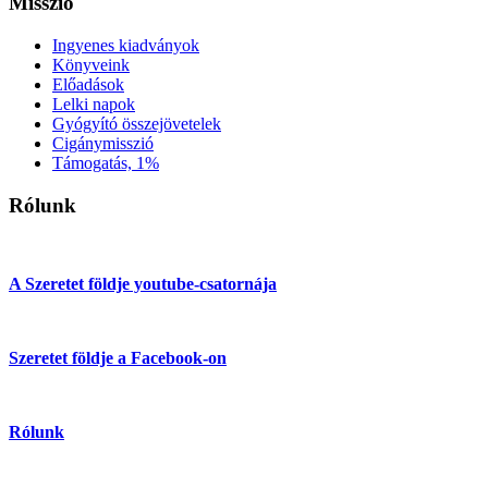
Misszió
Ingyenes kiadványok
Könyveink
Előadások
Lelki napok
Gyógyító összejövetelek
Cigánymisszió
Támogatás, 1%
Rólunk
A Szeretet földje youtube-csatornája
Szeretet földje a Facebook-on
Rólunk