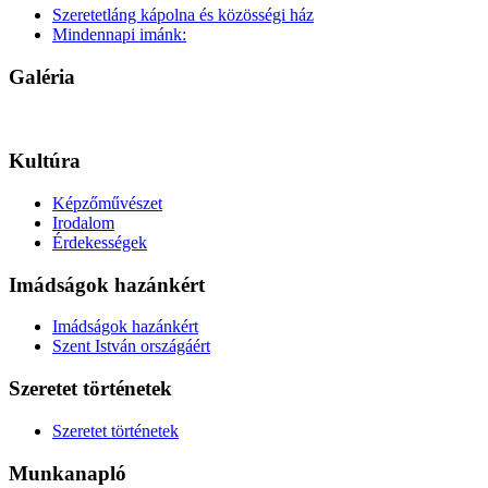
Szeretetláng kápolna és közösségi ház
Mindennapi imánk:
Galéria
Kultúra
Képzőművészet
Irodalom
Érdekességek
Imádságok hazánkért
Imádságok hazánkért
Szent István országáért
Szeretet történetek
Szeretet történetek
Munkanapló