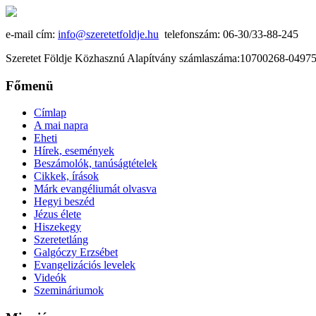
e-mail cím:
info@szeretetfoldje.hu
telefonszám: 06-30/33-88-245
Szeretet Földje Közhasznú Alapítvány számlaszáma:10700268-049
Főmenü
Címlap
A mai napra
Eheti
Hírek, események
Beszámolók, tanúságtételek
Cikkek, írások
Márk evangéliumát olvasva
Hegyi beszéd
Jézus élete
Hiszekegy
Szeretetláng
Galgóczy Erzsébet
Evangelizációs levelek
Videók
Szemináriumok