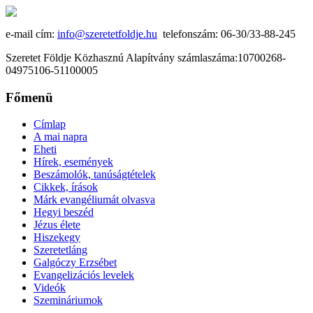
e-mail cím:
info@szeretetfoldje.hu
telefonszám: 06-30/33-88-245
Szeretet Földje Közhasznú Alapítvány számlaszáma:10700268-
04975106-51100005
Főmenü
Címlap
A mai napra
Eheti
Hírek, események
Beszámolók, tanúságtételek
Cikkek, írások
Márk evangéliumát olvasva
Hegyi beszéd
Jézus élete
Hiszekegy
Szeretetláng
Galgóczy Erzsébet
Evangelizációs levelek
Videók
Szemináriumok