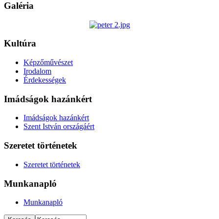
Galéria
Kultúra
Képzőművészet
Irodalom
Érdekességek
Imádságok hazánkért
Imádságok hazánkért
Szent István országáért
Szeretet történetek
Szeretet történetek
Munkanapló
Munkanapló