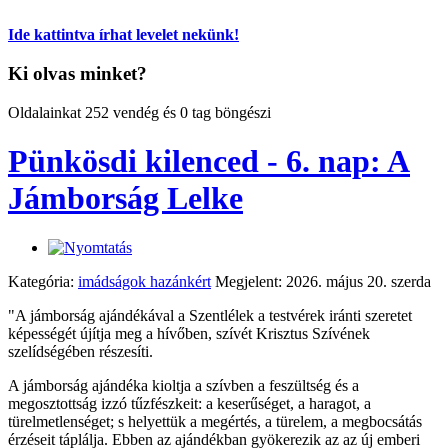
Ide kattintva írhat levelet nekünk!
Ki olvas minket?
Oldalainkat 252 vendég és 0 tag böngészi
Pünkösdi kilenced - 6. nap: A
Jámborság Lelke
Kategória:
imádságok hazánkért
Megjelent: 2026. május 20. szerda
"A jámborság ajándékával a Szentlélek a testvérek iránti szeretet
képességét újítja meg a hívőben, szívét Krisztus Szívének
szelídségében részesíti.
A jámborság ajándéka kioltja a szívben a feszültség és a
megosztottság izzó tűzfészkeit: a keserűséget, a haragot, a
türelmetlenséget; s helyettük a megértés, a türelem, a megbocsátás
érzéseit táplálja. Ebben az ajándékban gyökerezik az az új emberi