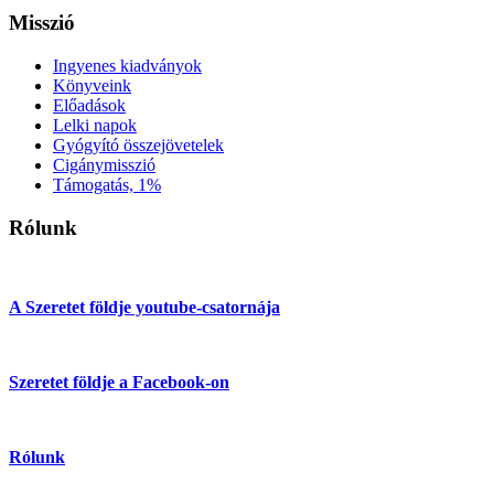
Misszió
Ingyenes kiadványok
Könyveink
Előadások
Lelki napok
Gyógyító összejövetelek
Cigánymisszió
Támogatás, 1%
Rólunk
A Szeretet földje youtube-csatornája
Szeretet földje a Facebook-on
Rólunk