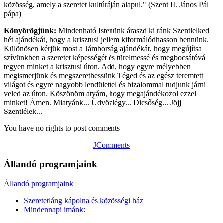
közösség, amely a szeretet kultúráján alapul." (Szent II. János Pál
pápa)
Könyörögjünk:
Mindenható Istenünk áraszd ki ránk Szentlelked
hét ajándékát, hogy a krisztusi jellem kiformálódhasson bennünk.
Különösen kérjük most a Jámborság ajándékát, hogy megújítsa
szívünkben a szeretet képességét és türelmessé és megbocsátóvá
tegyen minket a krisztusi úton. Add, hogy egyre mélyebben
megismerjünk és megszerethessünk Téged és az egész teremtett
világot és egyre nagyobb lendülettel és bizalommal tudjunk járni
veled az úton. Köszönöm atyám, hogy megajándékozol ezzel
minket! Ámen. Miatyánk... Üdvözlégy... Dicsőség... Jöjj
Szentlélek...
You have no rights to post comments
JComments
Állandó programjaink
Állandó programjaink
Szeretetláng kápolna és közösségi ház
Mindennapi imánk: