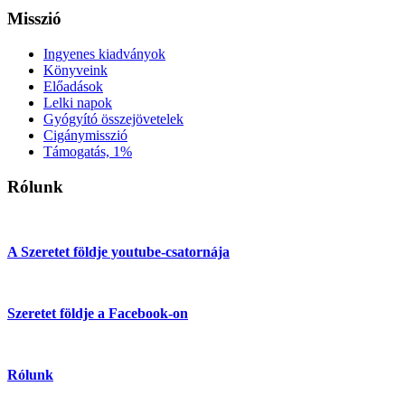
Misszió
Ingyenes kiadványok
Könyveink
Előadások
Lelki napok
Gyógyító összejövetelek
Cigánymisszió
Támogatás, 1%
Rólunk
A Szeretet földje youtube-csatornája
Szeretet földje a Facebook-on
Rólunk