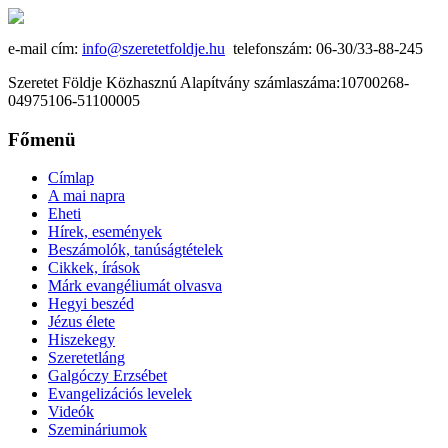
e-mail cím:
info@szeretetfoldje.hu
telefonszám: 06-30/33-88-245
Szeretet Földje Közhasznú Alapítvány számlaszáma:10700268-
04975106-51100005
Főmenü
Címlap
A mai napra
Eheti
Hírek, események
Beszámolók, tanúságtételek
Cikkek, írások
Márk evangéliumát olvasva
Hegyi beszéd
Jézus élete
Hiszekegy
Szeretetláng
Galgóczy Erzsébet
Evangelizációs levelek
Videók
Szemináriumok