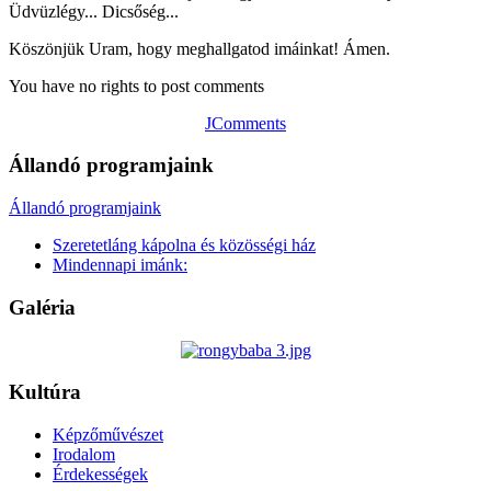
Üdvüzlégy... Dicsőség...
Köszönjük Uram, hogy meghallgatod imáinkat! Ámen.
You have no rights to post comments
JComments
Állandó programjaink
Állandó programjaink
Szeretetláng kápolna és közösségi ház
Mindennapi imánk:
Galéria
Kultúra
Képzőművészet
Irodalom
Érdekességek