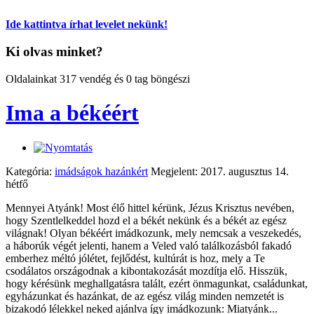
Ide kattintva írhat levelet nekünk!
Ki olvas minket?
Oldalainkat 317 vendég és 0 tag böngészi
Ima a békéért
Kategória:
imádságok hazánkért
Megjelent: 2017. augusztus 14.
hétfő
Mennyei Atyánk! Most élő hittel kérünk, Jézus Krisztus nevében,
hogy Szentlelkeddel hozd el a békét nekünk és a békét az egész
világnak! Olyan békéért imádkozunk, mely nemcsak a veszekedés,
a háborúk végét jelenti, hanem a Veled való találkozásból fakadó
emberhez méltó jólétet, fejlődést, kultúrát is hoz, mely a Te
csodálatos országodnak a kibontakozását mozdítja elő. Hisszük,
hogy kérésünk meghallgatásra talált, ezért önmagunkat, családunkat,
egyházunkat és hazánkat, de az egész világ minden nemzetét is
bizakodó lélekkel neked ajánlva így imádkozunk: Miatyánk...