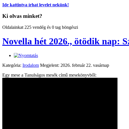
Ide kattintva írhat levelet nekünk!
Ki olvas minket?
Oldalainkat 225 vendég és 0 tag böngészi
Novella hét 2026., ötödik nap: 
Kategória:
Irodalom
Megjelent: 2026. február 22. vasárnap
Egy mese a Tanulságos mesék című mesekönyvből: