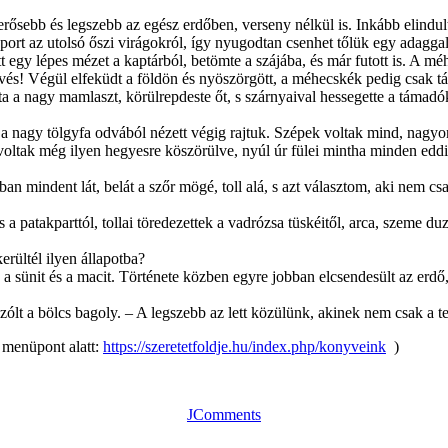
ősebb és legszebb az egész erdőben, verseny nélkül is. Inkább elindult 
port az utolsó őszi virágokról, így nyugodtan csenhet tőlük egy adagga
gy lépes mézet a kaptárból, betömte a szájába, és már futott is. A méhek
ekvés! Végül elfeküdt a földön és nyöszörgött, a méhecskék pedig csak 
álta a nagy mamlaszt, körülrepdeste őt, s szárnyaival hessegette a táma
 a nagy tölgyfa odvából nézett végig rajtuk. Szépek voltak mind, nagyon 
m voltak még ilyen hegyesre köszörülve, nyúl úr fülei mintha minden edd
mindent lát, belát a szőr mögé, toll alá, s azt választom, aki nem csak
a patakparttól, tollai töredezettek a vadrózsa tüskéitől, arca, szeme du
rültél ilyen állapotba?
, a sünit és a macit. Története közben egyre jobban elcsendesült az erdő
t a bölcs bagoly. – A legszebb az lett közülünk, akinek nem csak a test
menüpont alatt:
https://szeretetfoldje.hu/index.php/konyveink
)
JComments