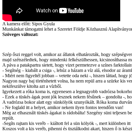
A kamera előtt: Sipos Gyula
Munkánkat támogatni lehet a Szeretet Földje Közhasznú Alapítvány
Szöveges változat:
Szép őszi reggel volt, amikor az állatok elhatározták, hogy szépségver
majd szétszéledtek, hogy mindenki felkészülhessen, kicsinosíthassa m
A páva a patakpartra sietett, hogy vizet permetezve a színes farktoll
- Segítség – kiabált a csiga -, lehúz a házam a víz alá, elsodor az ára
- Miért nem figyeltél jobban – vetette oda neki -, hiszen láttad, hog
Nagyon nagy baj történhetett volna, ha nem repül arra a szürke kis ver
nekifeszülve kitolta azt a vízből.
Igyekezett a róka koma is, egyenesen a legnagyobb vadrózsa bokorh
- Ezek a tüskés ágak pont jók lesznek nekem fésűnek – gondolta -, 
A vadrózsa bokor alatt egy sünkölyök szunyókált. Róka koma durván 
- Ne foglald itt a helyet, amikor nekem ilyen fontos teendőm van!
Még az elhasznált tüskés ágakat is rádobálta! Szegény süni teljesen be
repült.
-Segíts rajtam kis veréb – kiáltott fel a sün kölyök -, mert különben i
Koszos volt a kis veréb, pihenni és tisztálkodni akart, hiszen ő is kés