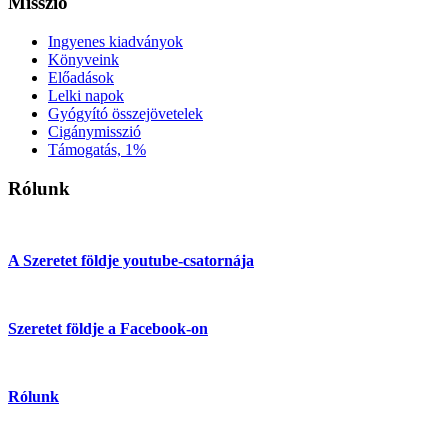
Misszió
Ingyenes kiadványok
Könyveink
Előadások
Lelki napok
Gyógyító összejövetelek
Cigánymisszió
Támogatás, 1%
Rólunk
A Szeretet földje youtube-csatornája
Szeretet földje a Facebook-on
Rólunk