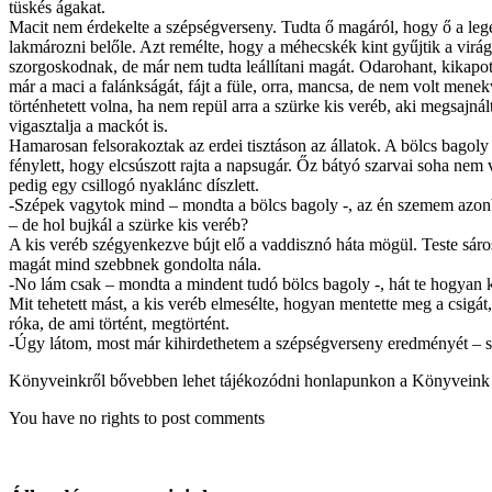
tüskés ágakat.
Macit nem érdekelte a szépségverseny. Tudta ő magáról, hogy ő a leger
lakmározni belőle. Azt remélte, hogy a méhecskék kint gyűjtik a virág
szorgoskodnak, de már nem tudta leállítani magát. Odarohant, kikapott e
már a maci a falánkságát, fájt a füle, orra, mancsa, de nem volt men
történhetett volna, ha nem repül arra a szürke kis veréb, aki megsajn
vigasztalja a mackót is.
Hamarosan felsorakoztak az erdei tisztáson az állatok. A bölcs bagoly
fénylett, hogy elcsúszott rajta a napsugár. Őz bátyó szarvai soha ne
pedig egy csillogó nyaklánc díszlett.
-Szépek vagytok mind – mondta a bölcs bagoly -, az én szemem azonban 
– de hol bujkál a szürke kis veréb?
A kis veréb szégyenkezve bújt elő a vaddisznó háta mögül. Teste sáros 
magát mind szebbnek gondolta nála.
-No lám csak – mondta a mindent tudó bölcs bagoly -, hát te hogyan ke
Mit tehetett mást, a kis veréb elmesélte, hogyan mentette meg a csigát
róka, de ami történt, megtörtént.
-Úgy látom, most már kihirdethetem a szépségverseny eredményét – szól
Könyveinkről bővebben lehet tájékozódni honlapunkon a Könyveink 
You have no rights to post comments