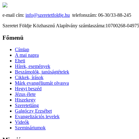
e-mail cím:
info@szeretetfoldje.hu
telefonszám: 06-30/33-88-245
Szeretet Földje Közhasznú Alapítvány számlaszáma:10700268-049
Főmenü
Címlap
A mai napra
Eheti
Hírek, események
Beszámolók, tanúságtételek
Cikkek, írások
Márk evangéliumát olvasva
Hegyi beszéd
Jézus élete
Hiszekegy
Szeretetláng
Galgóczy Erzsébet
Evangelizációs levelek
Videók
Szemináriumok