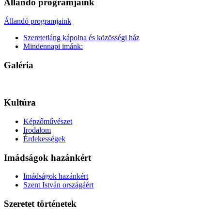
Állandó programjaink
Állandó programjaink
Szeretetláng kápolna és közösségi ház
Mindennapi imánk:
Galéria
Kultúra
Képzőművészet
Irodalom
Érdekességek
Imádságok hazánkért
Imádságok hazánkért
Szent István országáért
Szeretet történetek