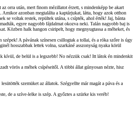
az orra után, mert finom mézillatot érzett, s mindenképp be akart
l. Amikor azonban megtalálta a kaptárjukat, látta, hogy azok otthon
 se voltak restek, repültek utána, s csípték, ahol érték! Jaj, bánta
támadták, egyre nagyobb fájdalmat okozva neki. Talán nagyobb baj is
dókat. Közben halk hangon csiripelt, hogy megnyugtassa a méheket, és
szépek! A pávának színesen csillogtak a tollai, és a róka szőre is úgy
iginél hosszabbak lettek volna, szarkáné asszonyság nyaka körül
 kívül, de belül is a legszebb! No nézzük csak! Itt látok én mindenkit
zzadt vörös a méhek csípéseitől. A többi állat gúnyosan nézte, hisz
, lesütötték szemüket az állatok. Szégyellte már magát a páva és a
e, de a szíve-lelke is szép. A győztes a szürke kis veréb!