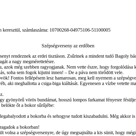
on keresztül, számlaszáma: 10700268-04975106-51100005
Szépségverseny az erdőben
senyt rendeznek az erdei tisztáson. Zsűrinek a mindent tudó Bagoly bácsi
agát a nagy megmérettetésre.
aira, azok még szebben ragyogjanak. Nem vette észre, hogy forgolódása k
mlás, soha sem fogok kijutni innen! – De a páva nem törődött vele.
y jövök! Fontos fellépésem lesz hamarosan, meg kell nyernem a szépségve
éb, aki meghallotta a csiga-biga kiáltását. Egyenesen a vízbe vetette mag
oz.
hogy gyönyörű vörös bundámat, hosszú lompos farkamat fényesre fésül
belökte őt a bokor sűrűjébe:
legabalyodott a bokorba és sehogyse tudott kiszabadulni. Még akkor is o
tt ragadok a bokorban!
zült volna a szépségversenyre, de úgy megsajnálta a kis sünit, hogy mégis