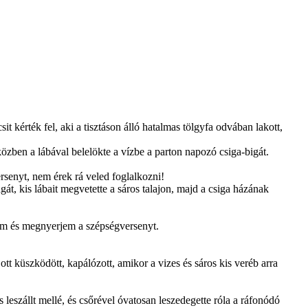
t kérték fel, aki a tisztáson álló hatalmas tölgyfa odvában lakott,
özben a lábával belelökte a vízbe a parton napozó csiga-bigát.
rsenyt, nem érek rá veled foglalkozni!
át, kis lábait megvetette a sáros talajon, majd a csiga házának
jem és megnyerjem a szépségversenyt.
tt küszködött, kapálózott, amikor a vizes és sáros kis veréb arra
 leszállt mellé, és csőrével óvatosan leszedegette róla a ráfonódó