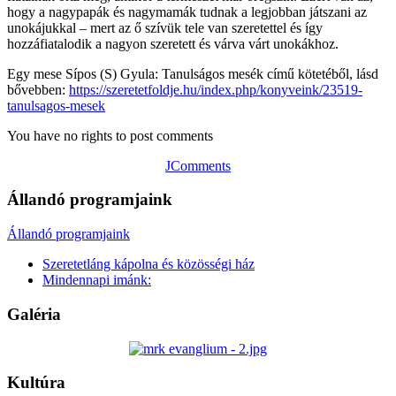
hogy a nagypapák és nagymamák tudnak a legjobban játszani az
unokájukkal – mert az ő szívük tele van szeretettel és így
hozzáfiatalodik a nagyon szeretett és várva várt unokákhoz.
Egy mese Sípos (S) Gyula: Tanulságos mesék című kötetéből, lásd
bővebben:
https://szeretetfoldje.hu/index.php/konyveink/23519-
tanulsagos-mesek
You have no rights to post comments
JComments
Állandó programjaink
Állandó programjaink
Szeretetláng kápolna és közösségi ház
Mindennapi imánk:
Galéria
Kultúra