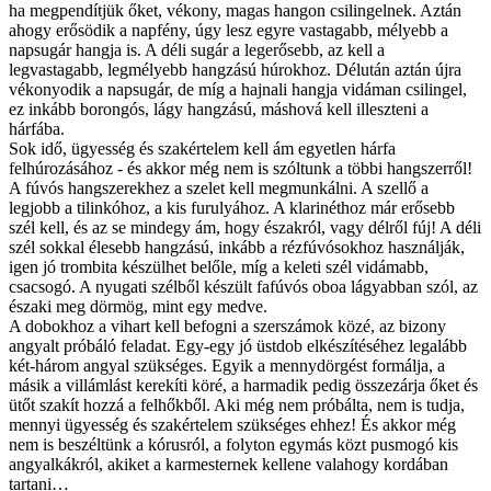
ha megpendítjük őket, vékony, magas hangon csilingelnek. Aztán
ahogy erősödik a napfény, úgy lesz egyre vastagabb, mélyebb a
napsugár hangja is. A déli sugár a legerősebb, az kell a
legvastagabb, legmélyebb hangzású húrokhoz. Délután aztán újra
vékonyodik a napsugár, de míg a hajnali hangja vidáman csilingel,
ez inkább borongós, lágy hangzású, máshová kell illeszteni a
hárfába.
Sok idő, ügyesség és szakértelem kell ám egyetlen hárfa
felhúrozásához - és akkor még nem is szóltunk a többi hangszerről!
A fúvós hangszerekhez a szelet kell megmunkálni. A szellő a
legjobb a tilinkóhoz, a kis furulyához. A klarinéthoz már erősebb
szél kell, és az se mindegy ám, hogy északról, vagy délről fúj! A déli
szél sokkal élesebb hangzású, inkább a rézfúvósokhoz használják,
igen jó trombita készülhet belőle, míg a keleti szél vidámabb,
csacsogó. A nyugati szélből készült fafúvós oboa lágyabban szól, az
északi meg dörmög, mint egy medve.
A dobokhoz a vihart kell befogni a szerszámok közé, az bizony
angyalt próbáló feladat. Egy-egy jó üstdob elkészítéséhez legalább
két-három angyal szükséges. Egyik a mennydörgést formálja, a
másik a villámlást kerekíti köré, a harmadik pedig összezárja őket és
ütőt szakít hozzá a felhőkből. Aki még nem próbálta, nem is tudja,
mennyi ügyesség és szakértelem szükséges ehhez! És akkor még
nem is beszéltünk a kórusról, a folyton egymás közt pusmogó kis
angyalkákról, akiket a karmesternek kellene valahogy kordában
tartani…