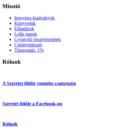
Misszió
Ingyenes kiadványok
Könyveink
Előadások
Lelki napok
Gyógyító összejövetelek
Cigánymisszió
Támogatás, 1%
Rólunk
A Szeretet földje youtube-csatornája
Szeretet földje a Facebook-on
Rólunk