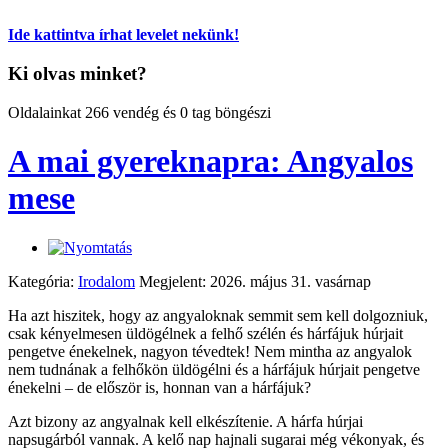
Ide kattintva írhat levelet nekünk!
Ki olvas minket?
Oldalainkat 266 vendég és 0 tag böngészi
A mai gyereknapra: Angyalos
mese
Kategória:
Irodalom
Megjelent: 2026. május 31. vasárnap
Ha azt hiszitek, hogy az angyaloknak semmit sem kell dolgozniuk,
csak kényelmesen üldögélnek a felhő szélén és hárfájuk húrjait
pengetve énekelnek, nagyon tévedtek! Nem mintha az angyalok
nem tudnának a felhőkön üldögélni és a hárfájuk húrjait pengetve
énekelni – de először is, honnan van a hárfájuk?
Azt bizony az angyalnak kell elkészítenie. A hárfa húrjai
napsugárból vannak. A kelő nap hajnali sugarai még vékonyak, és