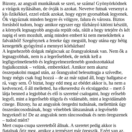
Bizony, az angyali munkáknak se szeri, se száma! Gyönyörködnek
a virágok nyílásában, de óvják is azokat. Nevetve futnak versenyt a
kis őzikékkel, ezzel edzik azokat, hogy egyre gyorsabbak legyenek.
Ők vigyáznak minden hegyre és völgyre, falura és városra. Biztos
forrásból tudom, hogy amikor egyszer egy tűzhányó kitörni készült,
a környék legnagyobb angyala repült oda, ráült a hegy tetejére és két
napig el sem mozdult, amíg minden embert ki nem menekítettek a
falvakból! Szegénynek a feneke úgy megsült, hogy utána egy hétig
kenegették gyógyírral a mennyei kórházban!
A legnehezebb dolguk mégiscsak az őrangyaloknak van. Nem ők a
legnagyobbak, nem is a legerősebbek, de nekik kell a
legfigyelmetlenebb és legfegyelmezetlenebb gondozottakkal
foglalkozniuk – velünk, emberekkel. Amikor nem akarsz
összepakolni magad után, az őrangyalod belesuttogja a szívedbe,
hogy mégis csak fogj hozzá – de az már rajtad áll, hogy hallgatsz-e
rá, vagy sem. Ő biztat, hogy edd meg az ebédet akkor is, ha nem a
kedvenced, ő áll melletted, ha elkeseredsz és elcsüggedsz – mert ő
látja benned a legjobbat és elő is szeretné csalogatni, hogy erősebb
legyél, mint a legerősebb tölgyfa és vidámabb, mint a legvidámabb
cinege. Bizony, ha az angyalok öregedni tudnának, mellettünk úgy
összeráncosodnának, hogy vénebbek látszanának a legvénebb
hegyeknél is! De az angyalok nem ráncosodnak és nem öregszenek
– tudod miért?
Mert csupa-csupa szeretetből állnak. A szeretet pedig akkor is
fiatalnak őriz meg, amikor a természet már öregszik. Ezért van az,