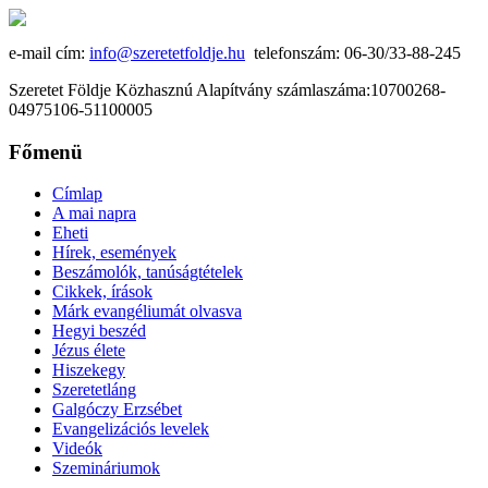
e-mail cím:
info@szeretetfoldje.hu
telefonszám: 06-30/33-88-245
Szeretet Földje Közhasznú Alapítvány számlaszáma:10700268-
04975106-51100005
Főmenü
Címlap
A mai napra
Eheti
Hírek, események
Beszámolók, tanúságtételek
Cikkek, írások
Márk evangéliumát olvasva
Hegyi beszéd
Jézus élete
Hiszekegy
Szeretetláng
Galgóczy Erzsébet
Evangelizációs levelek
Videók
Szemináriumok