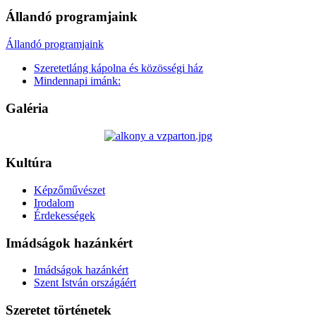
Állandó programjaink
Állandó programjaink
Szeretetláng kápolna és közösségi ház
Mindennapi imánk:
Galéria
Kultúra
Képzőművészet
Irodalom
Érdekességek
Imádságok hazánkért
Imádságok hazánkért
Szent István országáért
Szeretet történetek