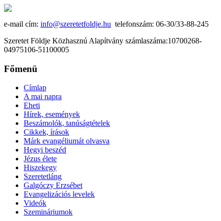
e-mail cím:
info@szeretetfoldje.hu
telefonszám: 06-30/33-88-245
Szeretet Földje Közhasznú Alapítvány számlaszáma:10700268-
04975106-51100005
Főmenü
Címlap
A mai napra
Eheti
Hírek, események
Beszámolók, tanúságtételek
Cikkek, írások
Márk evangéliumát olvasva
Hegyi beszéd
Jézus élete
Hiszekegy
Szeretetláng
Galgóczy Erzsébet
Evangelizációs levelek
Videók
Szemináriumok