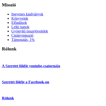
Misszió
Ingyenes kiadványok
Könyveink
Előadások
Lelki napok
Gyógyító összejövetelek
Cigánymisszió
Támogatás, 1%
Rólunk
A Szeretet földje youtube-csatornája
Szeretet földje a Facebook-on
Rólunk