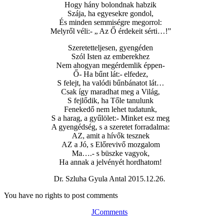
Hogy hány bolondnak habzik
Szája, ha egyesekre gondol,
És minden semmiségre megorrol:
Melyről véli:- „ Az Ő érdekeit sérti…!”
Szeretetteljesen, gyengéden
Szól Isten az emberekhez
Nem ahogyan megérdemlik éppen-
Ő- Ha bűnt lát:- elfedez,
S felejt, ha valódi bűnbánatot lát…
Csak így maradhat meg a Világ,
S fejlődik, ha Tőle tanulunk
Fenekedő nem lehet tudatunk,
S a harag, a gyűlölet:- Minket esz meg
A gyengédség, s a szeretet forradalma:
AZ, amit a hívők tesznek
AZ a Jó, s Előrevivő mozgalom
Ma….- s büszke vagyok,
Ha annak a jelvényét hordhatom!
Dr. Szluha Gyula Antal 2015.12.26.
You have no rights to post comments
JComments