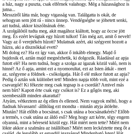
a ház, nagy a puszta, csak elférnek valahogy. Még a házassághoz is
jutna...
Messziről látta már, hogy vigasság van. Találgatta is okát, de
sehogyan sem jött rá - nincs ünnep. Vendégségbe se jöhetett senki,
azt tudná, akkor kiszólnának érte.
A szolgálótól tudta meg, akit magához kiáltott, hogy az öccse jött
meg. És ezért levágtak egy hízott tulkot! Tán még azt, amit ő nevelt!
Vagy az ő verejtékén hízott? Mulatnak azért, aki szégyent hozott a
házra, aki a disznókkal evett?
Mi dolog ez? Ha ez így van, akkor ő inkább elmegy. Majd ő
bujdosik el, aztán majd megnézhetik, ki dolgozik. Ráadásul az apja
futott elé! Ha nem tudná, hogy a szolga az igazak közül való, nem is
hinné! Az ő apja, amint ezt a nyomorultat, ezt az Isten átkát - mert
az, szégyene a földnek - csókolgatja. Hát ő elé mikor futott az apja?
Pedig ő aztán sok különbet tett! Minden napja több volt, mint ezé a
csavargóé! Ki fékezte meg csak tegnap is a csordát? Amivel más
nem bírt? Kapott érte csak egy csókot is? Ez a gőgös meg, aki
szembeszállt minden akarattal?
Atyám, vétkeztem az ég ellen és ellened. Nem vagyok méltó, hogy a
fiadnak hívassam! -állítólag ezt mondta - miután atyja átölelte.
Miután? Hát előbb a bocsánat, s csak utána a bocsánatkérés? Előbb
a termés, s csak utána az áldó eső? Meg hogy azt kérte, tégy engem
olyanná, mint a béreseid közül egy. Hát miért nem tette? Miért nem
lökte akkor a szalmára az istállóban? Miért nem leckéztette meg őt a
család, de legalább az egyedül igazságod Mindenható Isten! Hát