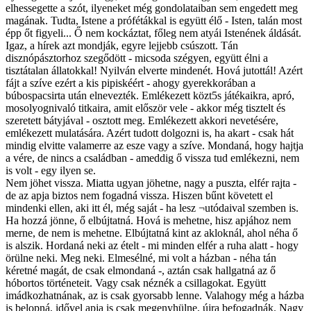
elhessegette a szót, ilyeneket még gondolataiban sem engedett meg
magának. Tudta, Istene a prófétákkal is együtt élő - Isten, talán most
épp őt figyeli... Ő nem kockáztat, főleg nem atyái Istenének áldását.
Igaz, a hírek azt mondják, egyre lejjebb csúszott. Tán
disznópásztorhoz szegődött - micsoda szégyen, együtt élni a
tisztátalan állatokkal! Nyilván elverte mindenét. Hová jutottál! Azért
fájt a szíve ezért a kis pipiskéért - ahogy gyerekkorában a
búbospacsirta után elnevezték. Emlékezett közt5s játékaikra, apró,
mosolyognivaló titkaira, amit először vele - akkor még tisztelt és
szeretett bátyjával - osztott meg. Emlékezett akkori nevetésére,
emlékezett mulatására. Azért tudott dolgozni is, ha akart - csak hát
mindig elvitte valamerre az esze vagy a szíve. Mondaná, hogy hajtja
a vére, de nincs a családban - ameddig ő vissza tud emlékezni, nem
is volt - egy ilyen se.
Nem jöhet vissza. Miatta ugyan jöhetne, nagy a puszta, elfér rajta -
de az apja biztos nem fogadná vissza. Hiszen bűnt követett el
mindenki ellen, aki itt él, még saját - ha lesz ¬utódaival szemben is.
Ha hozzá jönne, ő elbújtatná. Hová is mehetne, hisz apjához nem
merne, de nem is mehetne. Elbújtatná kint az akloknál, ahol néha ő
is alszik. Hordaná neki az ételt - mi minden elfér a ruha alatt - hogy
örülne neki. Meg neki. Elmesélné, mi volt a házban - néha tán
kéretné magát, de csak elmondaná -, aztán csak hallgatná az ő
hóbortos történeteit. Vagy csak néznék a csillagokat. Együtt
imádkozhatnának, az is csak gyorsabb lenne. Valahogy még a házba
is belopná, idővel apja is csak megenyhülne, újra befogadnák. Nagy