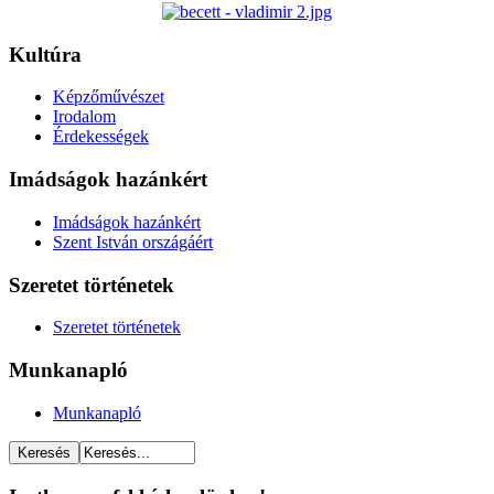
Kultúra
Képzőművészet
Irodalom
Érdekességek
Imádságok hazánkért
Imádságok hazánkért
Szent István országáért
Szeretet történetek
Szeretet történetek
Munkanapló
Munkanapló