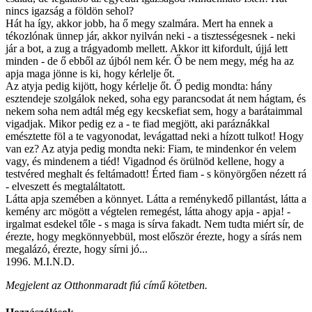
nincs igazság a földön sehol?
Hát ha így, akkor jobb, ha ő megy szalmára. Mert ha ennek a
tékozlónak ünnep jár, akkor nyilván neki - a tisztességesnek - neki
jár a bot, a zug a trágyadomb mellett. Akkor itt kifordult, újjá lett
minden - de ő ebből az újból nem kér. Ő be nem megy, még ha az
apja maga jönne is ki, hogy kérlelje őt.
Az atyja pedig kijött, hogy kérlelje őt. Ő pedig mondta: hány
esztendeje szolgálok neked, soha egy parancsodat át nem hágtam, és
nekem soha nem adtál még egy kecskefiat sem, hogy a barátaimmal
vigadjak. Mikor pedig ez a - te fiad megjött, aki paráznákkal
emésztette föl a te vagyonodat, levágattad neki a hízott tulkot! Hogy
van ez? Az atyja pedig mondta neki: Fiam, te mindenkor én velem
vagy, és mindenem a tiéd! Vigadnod és örülnöd kellene, hogy a
testvéred meghalt és feltámadott! Érted fiam - s könyörgően nézett rá
- elveszett és megtaláltatott.
Látta apja szemében a könnyet. Látta a reménykedő pillantást, látta a
kemény arc mögött a végtelen remegést, látta ahogy apja - apja! -
irgalmat esdekel tőle - s maga is sírva fakadt. Nem tudta miért sír, de
érezte, hogy megkönnyebbül, most először érezte, hogy a sírás nem
megalázó, érezte, hogy sírni jó...
1996. M.I.N.D.
Megjelent az Otthonmaradt fiú című kötetben.