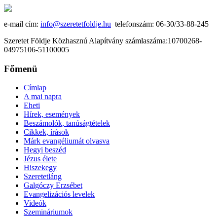
e-mail cím:
info@szeretetfoldje.hu
telefonszám: 06-30/33-88-245
Szeretet Földje Közhasznú Alapítvány számlaszáma:10700268-
04975106-51100005
Főmenü
Címlap
A mai napra
Eheti
Hírek, események
Beszámolók, tanúságtételek
Cikkek, írások
Márk evangéliumát olvasva
Hegyi beszéd
Jézus élete
Hiszekegy
Szeretetláng
Galgóczy Erzsébet
Evangelizációs levelek
Videók
Szemináriumok