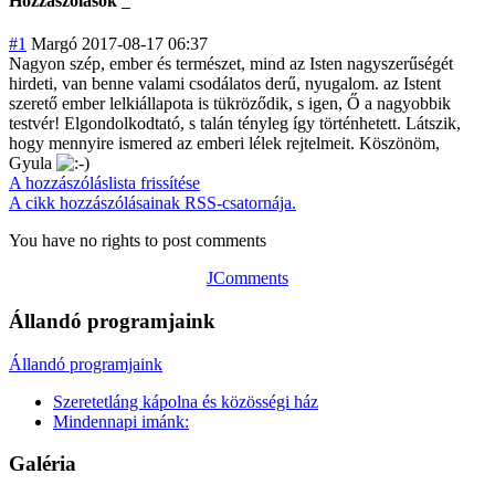
Hozzászólások
#1
Margó
2017-08-17 06:37
Nagyon szép, ember és természet, mind az Isten nagyszerűségét
hirdeti, van benne valami csodálatos derű, nyugalom. az Istent
szerető ember lelkiállapota is tükröződik, s igen, Ő a nagyobbik
testvér! Elgondolkodtató
, s talán tényleg így történhetett. Látszik,
hogy mennyire ismered az emberi lélek rejtelmeit. Köszönöm,
Gyula
A hozzászóláslista frissítése
A cikk hozzászólásainak RSS-csatornája.
You have no rights to post comments
JComments
Állandó programjaink
Állandó programjaink
Szeretetláng kápolna és közösségi ház
Mindennapi imánk:
Galéria