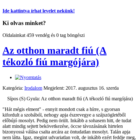
Ide kattintva írhat levelet nekünk!
Ki olvas minket?
Oldalainkat 459 vendég és 0 tag böngészi
Az otthon maradt fiú (A
tékozló fiú margójára)
Kategória:
Irodalom
Megjelent: 2017. augusztus 16. szerda
Sípos (S) Gyula: Az otthon maradt fiú (A tékozló fiú margójára)
"Hát mégis elment" - ennyit mondott csak a hírre, s gyorsan
kifordult a szobából, nehogy apja észrevegye a szájszögletéből
előbújó mosolyt. Pedig nem örült. Inkább a sohasem hitt, de tudat
alatt mindig sejtett bekövetkezése, öccse távozásának hirtelen
bizonyossá válása csalta arcára az öntudatlan mosolyt. Talán apja
nem látta. Igaz, megint udvariatlan volt, de inkább ezért feddje meg,