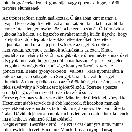
mint hogy érzéketlennek gondolja, vagy éppen azt higgye, örült
testvére eltűnésének.
Az utóbbi időben ritkán találkoztak. Ő általában kint maradt a
nyájnál késő estig. Szerette ezt a munkát. Senki nála hamarabb ki
nem szúrta a tenger jószág közül a beteget, a sántát. Ő körmözte a
juhokat ha kellett, s a legszebb anyákat mindig külön figyelte, hogy
ha eljött az idő a legjobb kosokkal elkerítse őket. Szerette a
hajnalokat, amikor a nap pírral színezte az eget. Szerette a
napnyugtát, szerette a csillagok sokaságát is az égen. Kint a
pusztában a néhány társától - szolgáktól, de ő nem nézte annak őket
- is gyakran elvált, hogy egyedül maradhasson. A puszta végtelen
nyugalma és mégis élettel telisége könnyen Istenhez vezette
gondolatait. Benne gyönyörködött - vallotta - keze nyomát látta a
bokrokban, s a csillagok is a Seregek Urának távoli fenségét
hirdették. A mindig felkelő nap az Ő örök hűségét dicsérte, az oly
ritka szivárvány a Noénak tett ígéretről szólt. Szerette a puszta
csendjét - igaz, ő nem volt hosszú beszédű soha.
Öccse egész más volt - víz és tűz. Mindig tele ötletekkel, vágyakkal.
Hetenként újabb tervek és újabb kudarcok, félredobott munkák.
Gyerekként szeleburdinak tartották - majd kinövi. De nem nőtte ki.
Talán Dávid idejében a harcokban hős lett volna - de kinek kellenek
ma a kéthetes vakmerő fellángolások?
Mégis elment. Beszéltek erről - de ezt is csak annyira hitte, mint a
többi esztelen tervet. Elmenni? Minek. Lassan nyugtalanság