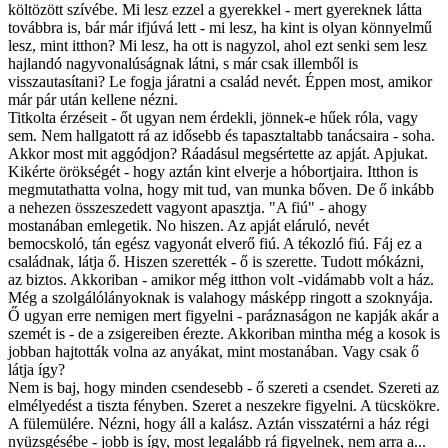
költözött szívébe. Mi lesz ezzel a gyerekkel - mert gyereknek látta
továbbra is, bár már ifjúvá lett - mi lesz, ha kint is olyan könnyelmű
lesz, mint itthon? Mi lesz, ha ott is nagyzol, ahol ezt senki sem lesz
hajlandó nagyvonalúságnak látni, s már csak illemből is
visszautasítani? Le fogja járatni a család nevét. Éppen most, amikor
már pár után kellene nézni.
Titkolta érzéseit - őt ugyan nem érdekli, jönnek-e hűek róla, vagy
sem. Nem hallgatott rá az idősebb és tapasztaltabb tanácsaira - soha.
Akkor most mit aggódjon? Ráadásul megsértette az apját. Apjukat.
Kikérte örökségét - hogy aztán kint elverje a hóbortjaira. Itthon is
megmutathatta volna, hogy mit tud, van munka bőven. De ő inkább
a nehezen összeszedett vagyont apasztja. "A fiú" - ahogy
mostanában emlegetik. No hiszen. Az apját eláruló, nevét
bemocskoló, tán egész vagyonát elverő fiú. A tékozló fiú. Fáj ez a
családnak, látja ő. Hiszen szerették - ő is szerette. Tudott mókázni,
az biztos. Akkoriban - amikor még itthon volt -vidámabb volt a ház.
Még a szolgálólányoknak is valahogy másképp ringott a szoknyája.
Ő ugyan erre nemigen mert figyelni - paráznaságon ne kapják akár a
szemét is - de a zsigereiben érezte. Akkoriban mintha még a kosok is
jobban hajtották volna az anyákat, mint mostanában. Vagy csak ő
látja így?
Nem is baj, hogy minden csendesebb - ő szereti a csendet. Szereti az
elmélyedést a tiszta fényben. Szeret a neszekre figyelni. A tücskökre.
A fülemülére. Nézni, hogy áll a kalász. Aztán visszatérni a ház régi
nyüzsgésébe - jobb is így, most legalább rá figyelnek, nem arra a...