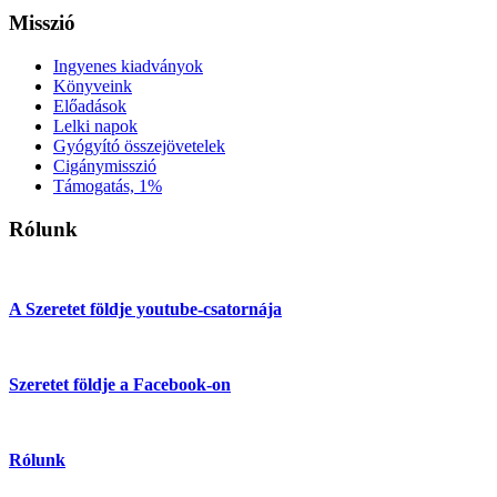
Misszió
Ingyenes kiadványok
Könyveink
Előadások
Lelki napok
Gyógyító összejövetelek
Cigánymisszió
Támogatás, 1%
Rólunk
A Szeretet földje youtube-csatornája
Szeretet földje a Facebook-on
Rólunk