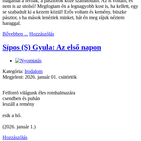
magamat a férfiak, a pásztorok közé számítottam. Az is voltam, és
nem is az utolsó! Megfogtam én a legnagyobb kost is, ha kellett, egy
se szabadult ki a kezem közül! Erős voltam és kemény, büszke
pásztor, s ha mások lenéztek minket, hát én meg rájuk néztem
haraggal.
Bővebben ...
Hozzászólás
Sípos (S) Gyula: Az első napon
Kategória:
Irodalom
Megjelent: 2026. január 01. csütörtök
Felforró világunk éles romhalmazára
csendben és puhán
leszáll a remény
esik a hó.
(2026. január 1.)
Hozzászólás