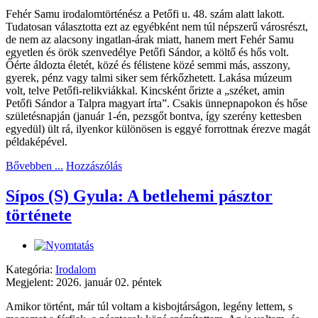
Fehér Samu irodalomtörténész a Petőfi u. 48. szám alatt lakott.
Tudatosan választotta ezt az egyébként nem túl népszerű városrészt,
de nem az alacsony ingatlan-árak miatt, hanem mert Fehér Samu
egyetlen és örök szenvedélye Petőfi Sándor, a költő és hős volt.
Őérte áldozta életét, közé és félistene közé semmi más, asszony,
gyerek, pénz vagy talmi siker sem férkőzhetett. Lakása múzeum
volt, telve Petőfi-relikviákkal. Kincsként őrizte a „széket, amin
Petőfi Sándor a Talpra magyart írta”. Csakis ünnepnapokon és hőse
születésnapján (január 1-én, pezsgőt bontva, így szerény kettesben
egyedül) ült rá, ilyenkor különösen is eggyé forrottnak érezve magát
példaképével.
Bővebben ...
Hozzászólás
Sípos (S) Gyula: A betlehemi pásztor
története
Kategória:
Irodalom
Megjelent: 2026. január 02. péntek
Amikor történt, már túl voltam a kisbojtárságon, legény lettem, s