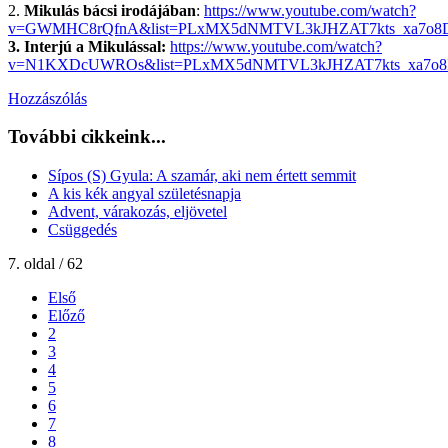
2.
Mikulás bácsi irodájában
:
https://www.youtube.com/watch?
v=GWMHC8rQfnA&list=PLxMX5dNMTVL3kJHZAT7kts_xa7o8D
3. Interjú a Mikulással:
https://www.youtube.com/watch?
v=N1KXDcUWROs&list=PLxMX5dNMTVL3kJHZAT7kts_xa7o8
Hozzászólás
További cikkeink...
Sípos (S) Gyula: A szamár, aki nem értett semmit
A kis kék angyal születésnapja
Advent, várakozás, eljövetel
Csüggedés
7. oldal / 62
Első
Előző
2
3
4
5
6
7
8