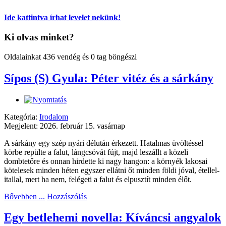
Ide kattintva írhat levelet nekünk!
Ki olvas minket?
Oldalainkat 436 vendég és 0 tag böngészi
Sípos (S) Gyula: Péter vitéz és a sárkány
Kategória:
Irodalom
Megjelent: 2026. február 15. vasárnap
A sárkány egy szép nyári délután érkezett. Hatalmas üvöltéssel
körbe repülte a falut, lángcsóvát fújt, majd leszállt a közeli
dombtetőre és onnan hirdette ki nagy hangon: a környék lakosai
kötelesek minden héten egyszer ellátni őt minden földi jóval, étellel-
itallal, mert ha nem, felégeti a falut és elpusztít minden élőt.
Bővebben ...
Hozzászólás
Egy betlehemi novella: Kíváncsi angyalok