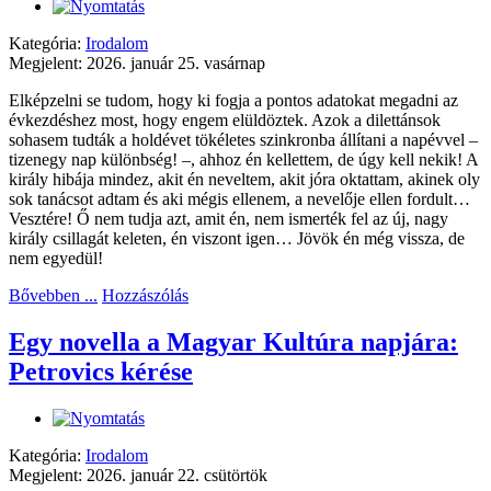
Kategória:
Irodalom
Megjelent: 2026. január 25. vasárnap
Elképzelni se tudom, hogy ki fogja a pontos adatokat megadni az
évkezdéshez most, hogy engem elüldöztek. Azok a dilettánsok
sohasem tudták a holdévet tökéletes szinkronba állítani a napévvel –
tizenegy nap különbség! –, ahhoz én kellettem, de úgy kell nekik! A
király hibája mindez, akit én neveltem, akit jóra oktattam, akinek oly
sok tanácsot adtam és aki mégis ellenem, a nevelője ellen fordult…
Vesztére! Ő nem tudja azt, amit én, nem ismerték fel az új, nagy
király csillagát keleten, én viszont igen… Jövök én még vissza, de
nem egyedül!
Bővebben ...
Hozzászólás
Egy novella a Magyar Kultúra napjára:
Petrovics kérése
Kategória:
Irodalom
Megjelent: 2026. január 22. csütörtök