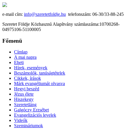
e-mail cím:
info@szeretetfoldje.hu
telefonszám: 06-30/33-88-245
Szeretet Földje Közhasznú Alapítvány számlaszáma:10700268-
04975106-51100005
Főmenü
Címlap
A mai napra
Eheti
Hírek, események
Beszámolók, tanúságtételek
Cikkek, írások
Márk evangéliumát olvasva
Hegyi beszéd
Jézus élete
Hiszekegy
Szeretetláng
Galgóczy Erzsébet
Evangelizációs levelek
Videók
Szemináriumok