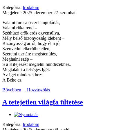
Kategória:
Irodalom
Megjelent: 2025. december 27. szombat
Valami furcsa összehangolódás,
Valami ritka rend –
Széthúzó erők erős egyensúlya,
Mély belső bizonyosság idebent –
Bizonyosság arról, hogy élni jó,
Szenvedni elkerülhetetlen,
Szeretni tisztán: megistenülés,
Meghalni szép –
S a Kifejezést meglelni mindezekhez,
Megtalálni a felséges Igét:
Az Igét mindezekhez:
A Béke ez.
Bővebben ...
Hozzászólás
A tetejetlen világfa ültetése
Kategória:
Irodalom
Megjelent: 2025. december 09. kedd