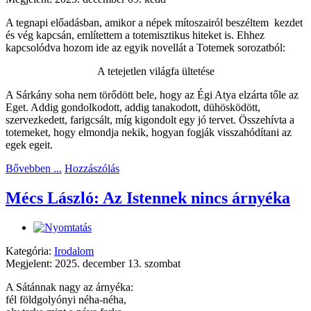
A tegnapi előadásban, amikor a népek mítoszairól beszéltem kezdet
és vég kapcsán, említettem a totemisztikus hiteket is. Ehhez
kapcsolódva hozom ide az egyik novellát a Totemek sorozatból:
A tetejetlen világfa ültetése
A Sárkány soha nem törődött bele, hogy az Égi Atya elzárta tőle az
Eget. Addig gondolkodott, addig tanakodott, dühösködött,
szervezkedett, farigcsált, míg kigondolt egy jó tervet. Összehívta a
totemeket, hogy elmondja nekik, hogyan fogják visszahódítani az
egek egeit.
Bővebben ...
Hozzászólás
Mécs László: Az Istennek nincs árnyéka
Kategória:
Irodalom
Megjelent: 2025. december 13. szombat
A Sátánnak nagy az árnyéka:
fél földgolyónyi néha-néha,