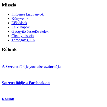
Misszió
Ingyenes kiadványok
Könyveink
Előadások
Lelki napok
Gyógyító összejövetelek
Cigánymisszió
Támogatás, 1%
Rólunk
A Szeretet földje youtube-csatornája
Szeretet földje a Facebook-on
Rólunk