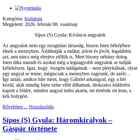
Kategória:
Irodalom
Megjelent: 2026. február 08. vasárnap
Sípos (S) Gyula: Kíváncsi angyalok
Az angyalok nem egy nyugtalan társaság, hiszen Isten békéjében
élnek a mennyben. Átláthatják a múltat, jelent és jövőt, legalábbis
azt, ami nincs még elrejtve előlük is. Mert bizony néhány dolog
Isten titka maradt és azokat még a legnagyobb angyalok se tudják
kifürkészni. Igaz, hogy buzgón találgatnak – nem pletykálnak, olyat
egy angyal se tenne, mégiscsak a mennyben vagyunk, de azért…
Így aztán, amikor híre ment, hogy Gábriel arkangyal, egy a hét
közül, akik mindig Isten színe előtt állhatnak, titokzatos küldetést
kapott a földre, minden angyal tudni akarta, mi történik ott lenn, a
kék bolygón.
Bővebben ...
Hozzászólás
Sípos (S) Gyula: Háromkirályok –
Gáspár története