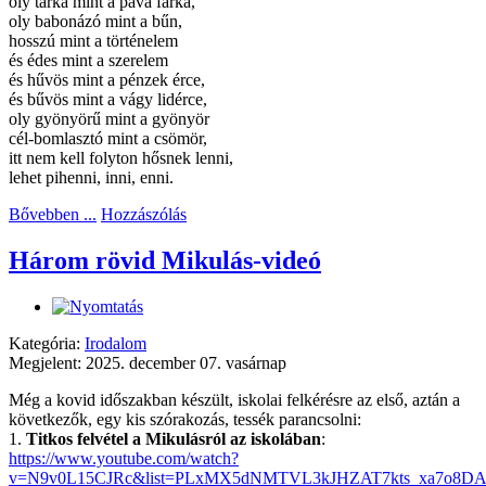
oly tarka mint a páva farka,
oly babonázó mint a bűn,
hosszú mint a történelem
és édes mint a szerelem
és hűvös mint a pénzek érce,
és bűvös mint a vágy lidérce,
oly gyönyörű mint a gyönyör
cél-bomlasztó mint a csömör,
itt nem kell folyton hősnek lenni,
lehet pihenni, inni, enni.
Bővebben ...
Hozzászólás
Három rövid Mikulás-videó
Kategória:
Irodalom
Megjelent: 2025. december 07. vasárnap
Még a kovid időszakban készült, iskolai felkérésre az első, aztán a
következők, egy kis szórakozás, tessék parancsolni:
1.
Titkos felvétel a Mikulásról az iskolában
:
https://www.youtube.com/watch?
v=N9v0L15CJRc&list=PLxMX5dNMTVL3kJHZAT7kts_xa7o8DA