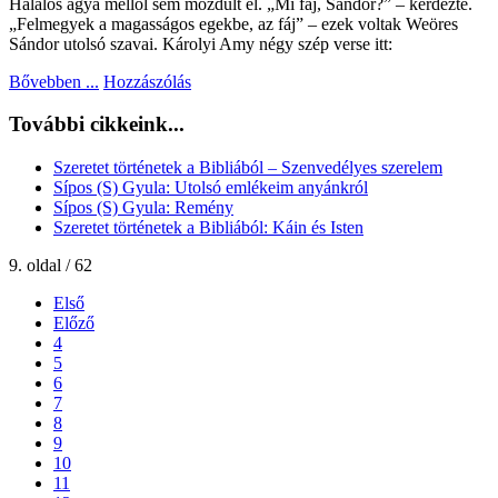
Halálos ágya mellől sem mozdult el. „Mi fáj, Sándor?” – kérdezte.
„Felmegyek a magasságos egekbe, az fáj” – ezek voltak Weöres
Sándor utolsó szavai. Károlyi Amy négy szép verse itt:
Bővebben ...
Hozzászólás
További cikkeink...
Szeretet történetek a Bibliából – Szenvedélyes szerelem
Sípos (S) Gyula: Utolsó emlékeim anyánkról
Sípos (S) Gyula: Remény
Szeretet történetek a Bibliából: Káin és Isten
9. oldal / 62
Első
Előző
4
5
6
7
8
9
10
11