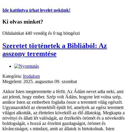
Ide kattintva írhat levelet nekünk!
Ki olvas minket?
Oldalainkat 440 vendég és 0 tag böngészi
Szeretet történetek a Bibliából: Az
asszony teremtése
Kategória:
Irodalom
Megjelent: 2025. augusztus 09. szombat
Akkor Isten megteremtette a férfit. Az Ádám nevet adta neki, ami
azt jelenti, hogy ember. Szép volt Ádám, hogyne lett volna szép,
amikor Isten az emberben foglalta össze a teremtett világ egészét.
Ugyanazokból az elemekből épült fel, amelyek az egész teremtett
világot alkották, az élettelen kövektől az élő állatokig. Megkapta a
növényi és állati lét valóságát, az érzékelés örömét és a növekedés
boldogságát, s hozzá az érzelmi gazdagságot, örömet és
kíváncsiságot, s mindazt, amit az állatok is birtokolnak. Isten