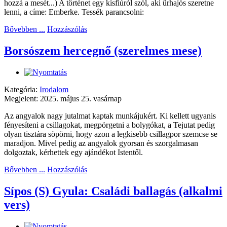
hozzá a mesét...) A történet egy kisfiúról szól, aki űrhajós szeretne
lenni, a címe: Emberke. Tessék parancsolni:
Bővebben ...
Hozzászólás
Borsószem hercegnő (szerelmes mese)
Kategória:
Irodalom
Megjelent: 2025. május 25. vasárnap
Az angyalok nagy jutalmat kaptak munkájukért. Ki kellett ugyanis
fényesíteni a csillagokat, megpörgetni a bolygókat, a Tejutat pedig
olyan tisztára söpörni, hogy azon a legkisebb csillagpor szemcse se
maradjon. Mivel pedig az angyalok gyorsan és szorgalmasan
dolgoztak, kérhettek egy ajándékot Istentől.
Bővebben ...
Hozzászólás
Sípos (S) Gyula: Családi ballagás (alkalmi
vers)