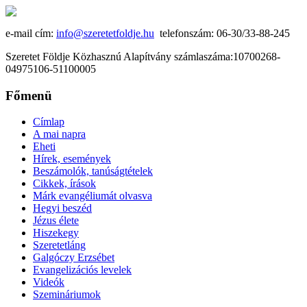
e-mail cím:
info@szeretetfoldje.hu
telefonszám: 06-30/33-88-245
Szeretet Földje Közhasznú Alapítvány számlaszáma:10700268-
04975106-51100005
Főmenü
Címlap
A mai napra
Eheti
Hírek, események
Beszámolók, tanúságtételek
Cikkek, írások
Márk evangéliumát olvasva
Hegyi beszéd
Jézus élete
Hiszekegy
Szeretetláng
Galgóczy Erzsébet
Evangelizációs levelek
Videók
Szemináriumok