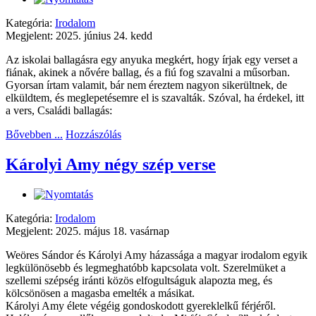
Kategória:
Irodalom
Megjelent: 2025. június 24. kedd
Az iskolai ballagásra egy anyuka megkért, hogy írjak egy verset a
fiának, akinek a nővére ballag, és a fiú fog szavalni a műsorban.
Gyorsan írtam valamit, bár nem éreztem nagyon sikerültnek, de
elküldtem, és meglepetésemre el is szavalták. Szóval, ha érdekel, itt
a vers, Családi ballagás:
Bővebben ...
Hozzászólás
Károlyi Amy négy szép verse
Kategória:
Irodalom
Megjelent: 2025. május 18. vasárnap
Weöres Sándor és Károlyi Amy házassága a magyar irodalom egyik
legkülönösebb és legmeghatóbb kapcsolata volt. Szerelmüket a
szellemi szépség iránti közös elfogultságuk alapozta meg, és
kölcsönösen a magasba emelték a másikat.
Károlyi Amy élete végéig gondoskodott gyereklelkű férjéről.