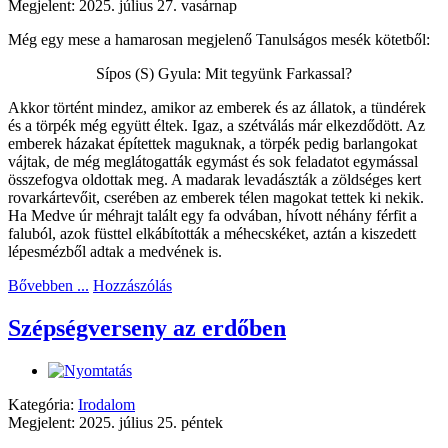
Megjelent: 2025. július 27. vasárnap
Még egy mese a hamarosan megjelenő Tanulságos mesék kötetből:
Sípos (S) Gyula: Mit tegyünk Farkassal?
Akkor történt mindez, amikor az emberek és az állatok, a tündérek
és a törpék még együtt éltek. Igaz, a szétválás már elkezdődött. Az
emberek házakat építettek maguknak, a törpék pedig barlangokat
vájtak, de még meglátogatták egymást és sok feladatot egymással
összefogva oldottak meg. A madarak levadászták a zöldséges kert
rovarkártevőit, cserében az emberek télen magokat tettek ki nekik.
Ha Medve úr méhrajt talált egy fa odvában, hívott néhány férfit a
faluból, azok füsttel elkábították a méhecskéket, aztán a kiszedett
lépesmézből adtak a medvének is.
Bővebben ...
Hozzászólás
Szépségverseny az erdőben
Kategória:
Irodalom
Megjelent: 2025. július 25. péntek