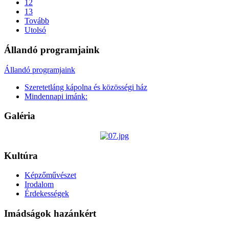
12
13
Tovább
Utolsó
Állandó programjaink
Állandó programjaink
Szeretetláng kápolna és közösségi ház
Mindennapi imánk:
Galéria
Kultúra
Képzőművészet
Irodalom
Érdekességek
Imádságok hazánkért