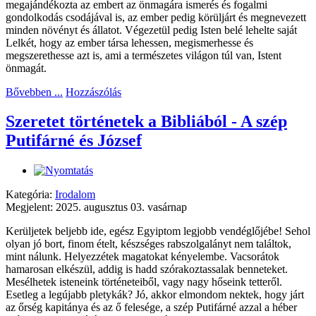
megajándékozta az embert az önmagára ismerés és fogalmi
gondolkodás csodájával is, az ember pedig körüljárt és megnevezett
minden növényt és állatot. Végezetül pedig Isten belé lehelte saját
Lelkét, hogy az ember társa lehessen, megismerhesse és
megszerethesse azt is, ami a természetes világon túl van, Istent
önmagát.
Bővebben ...
Hozzászólás
Szeretet történetek a Bibliából - A szép
Putifárné és József
Kategória:
Irodalom
Megjelent: 2025. augusztus 03. vasárnap
Kerüljetek beljebb ide, egész Egyiptom legjobb vendéglőjébe! Sehol
olyan jó bort, finom ételt, készséges rabszolgalányt nem találtok,
mint nálunk. Helyezzétek magatokat kényelembe. Vacsorátok
hamarosan elkészül, addig is hadd szórakoztassalak benneteket.
Mesélhetek isteneink történeteiből, vagy nagy hőseink tetteről.
Esetleg a legújabb pletykák? Jó, akkor elmondom nektek, hogy járt
az őrség kapitánya és az ő felesége, a szép Putifárné azzal a héber