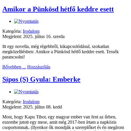
Amikor a Pünkösd hétfő keddre esett
Kategória:
Irodalom
Megjelent: 2025. július 16. szerda
Itt egy novella, még régebbről, kikapcsolódásul, szokatlan
megközelítésben: Amikor a Pünkösd hétfő keddre esett. Tessék
parancsolni!
Bővebben ...
Hozzászólás
Sípos (S) Gyula: Emberke
Kategória:
Irodalom
Megjelent: 2025. július 08. kedd
Most, hogy Kapu Tibor, egy magyar ember van fent az űrben,
eszembe jutott egy mese, amit még 2017-ben írtam a napközis
csoportomnak. (Ilyenkor ők mondják a szereplőket és én megírom