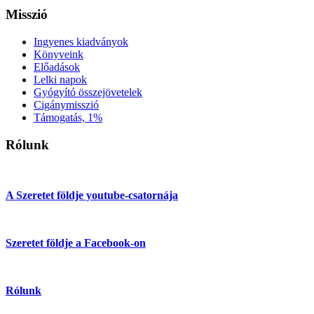
Misszió
Ingyenes kiadványok
Könyveink
Előadások
Lelki napok
Gyógyító összejövetelek
Cigánymisszió
Támogatás, 1%
Rólunk
A Szeretet földje youtube-csatornája
Szeretet földje a Facebook-on
Rólunk