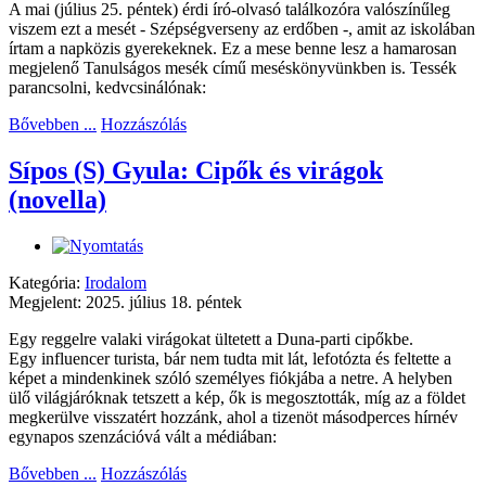
A mai (július 25. péntek) érdi író-olvasó találkozóra valószínűleg
viszem ezt a mesét - Szépségverseny az erdőben -, amit az iskolában
írtam a napközis gyerekeknek. Ez a mese benne lesz a hamarosan
megjelenő Tanulságos mesék című meséskönyvünkben is. Tessék
parancsolni, kedvcsinálónak:
Bővebben ...
Hozzászólás
Sípos (S) Gyula: Cipők és virágok
(novella)
Kategória:
Irodalom
Megjelent: 2025. július 18. péntek
Egy reggelre valaki virágokat ültetett a Duna-parti cipőkbe.
Egy influencer turista, bár nem tudta mit lát, lefotózta és feltette a
képet a mindenkinek szóló személyes fiókjába a netre. A helyben
ülő világjáróknak tetszett a kép, ők is megosztották, míg az a földet
megkerülve visszatért hozzánk, ahol a tizenöt másodperces hírnév
egynapos szenzációvá vált a médiában:
Bővebben ...
Hozzászólás