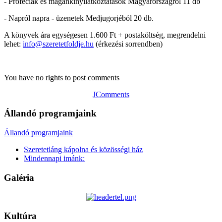
- Próféciák és magánkinyilatkoztatások Magyarországról 11 db
- Napról napra - üzenetek Medjugorjéból 20 db.
A könyvek ára egységesen 1.600 Ft + postaköltség, megrendelni
lehet:
info@szeretetfoldje.hu
(érkezési sorrendben)
You have no rights to post comments
JComments
Állandó programjaink
Állandó programjaink
Szeretetláng kápolna és közösségi ház
Mindennapi imánk:
Galéria
Kultúra