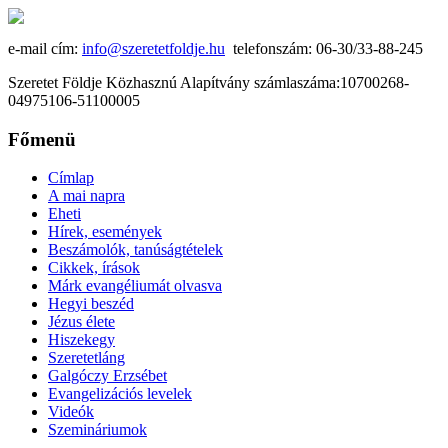
e-mail cím:
info@szeretetfoldje.hu
telefonszám: 06-30/33-88-245
Szeretet Földje Közhasznú Alapítvány számlaszáma:10700268-
04975106-51100005
Főmenü
Címlap
A mai napra
Eheti
Hírek, események
Beszámolók, tanúságtételek
Cikkek, írások
Márk evangéliumát olvasva
Hegyi beszéd
Jézus élete
Hiszekegy
Szeretetláng
Galgóczy Erzsébet
Evangelizációs levelek
Videók
Szemináriumok