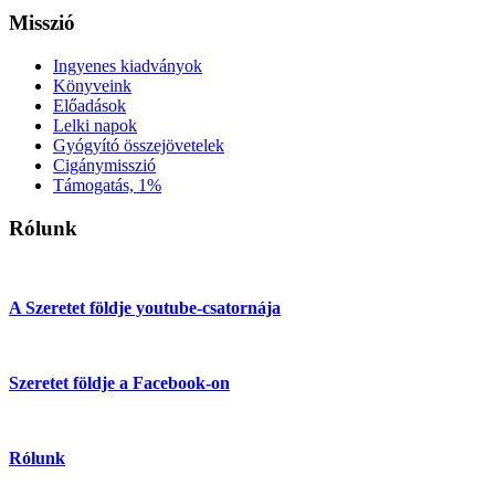
Misszió
Ingyenes kiadványok
Könyveink
Előadások
Lelki napok
Gyógyító összejövetelek
Cigánymisszió
Támogatás, 1%
Rólunk
A Szeretet földje youtube-csatornája
Szeretet földje a Facebook-on
Rólunk