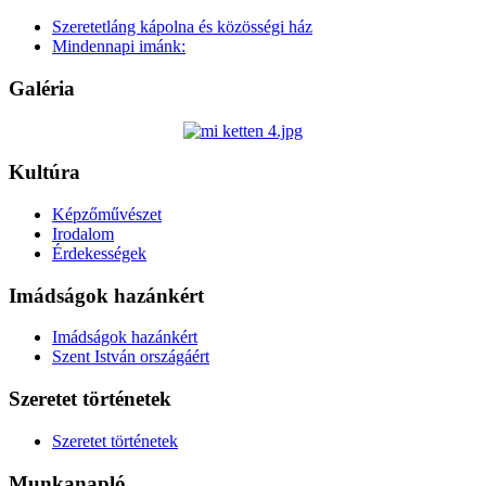
Szeretetláng kápolna és közösségi ház
Mindennapi imánk:
Galéria
Kultúra
Képzőművészet
Irodalom
Érdekességek
Imádságok hazánkért
Imádságok hazánkért
Szent István országáért
Szeretet történetek
Szeretet történetek
Munkanapló