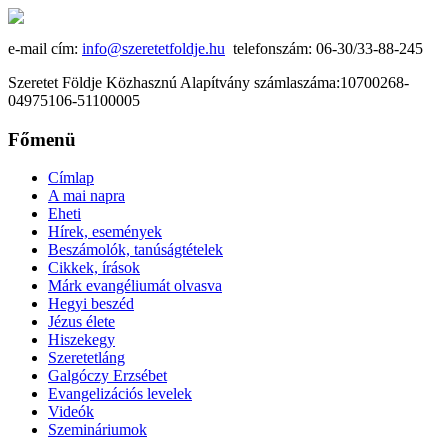
e-mail cím:
info@szeretetfoldje.hu
telefonszám: 06-30/33-88-245
Szeretet Földje Közhasznú Alapítvány számlaszáma:10700268-
04975106-51100005
Főmenü
Címlap
A mai napra
Eheti
Hírek, események
Beszámolók, tanúságtételek
Cikkek, írások
Márk evangéliumát olvasva
Hegyi beszéd
Jézus élete
Hiszekegy
Szeretetláng
Galgóczy Erzsébet
Evangelizációs levelek
Videók
Szemináriumok