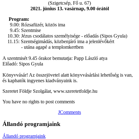
(Szigetcsép, Fő u. 67)
2021. június 13. vasárnap, 9.00 órától
Program:
9.00: Rózsafüzér, közös ima
9.45: Szentmise
10.30: Jézus csodálatos személyisége - előadás (Sipos Gyula)
11.15: Szentségimádás, közbenjáró ima a jelenlévőkért
- utána agapé a templomkertben
A szentmisét 9.45 órakor bemutatja: Papp László atya
Előadó: Sipos Gyula
Könyvvásár! Az összejövetel alatt könyvvásárlási lehetőség is van,
és kaphatók ingyenes kiadványaink is.
Szeretet Földje Szolgálat, www.szeretetfoldje.hu
You have no rights to post comments
JComments
Állandó programjaink
Állandó programjaink