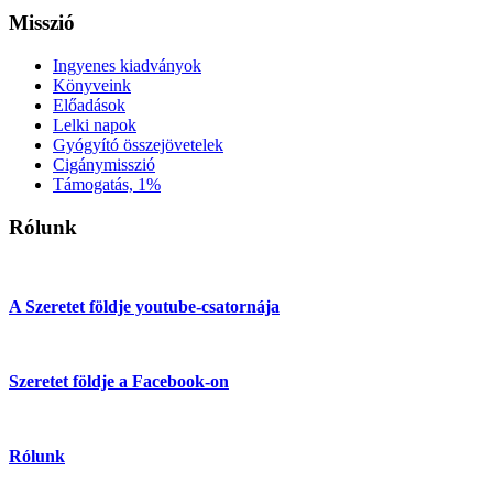
Misszió
Ingyenes kiadványok
Könyveink
Előadások
Lelki napok
Gyógyító összejövetelek
Cigánymisszió
Támogatás, 1%
Rólunk
A Szeretet földje youtube-csatornája
Szeretet földje a Facebook-on
Rólunk